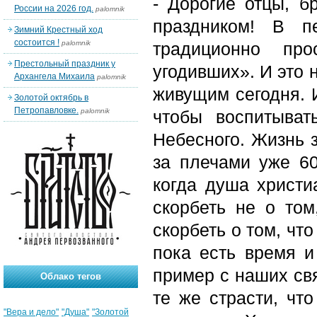
- Дорогие отцы, б
России на 2026 год.
palomnik
праздником! В п
Зимний Крестный ход
состоится !
palomnik
традиционно пр
Престольный праздник у
угодивших». И это 
Архангела Михаила
palomnik
живущим сегодня. 
Золотой октябрь в
Петропавловке.
palomnik
чтобы воспитыва
Небесного. Жизнь 
за плечами уже 60
когда душа христи
скорбеть не о то
скорбеть о том, чт
пока есть время и
пример с наших св
Облако тегов
те же страсти, чт
"Вера и дело"
"Душа"
"Золотой