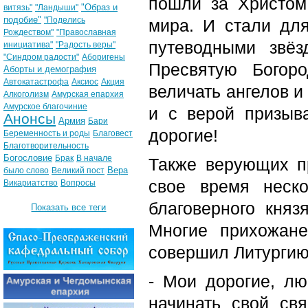
пошли за Христом
"Образ и
витязь"
"Ландыши"
подобие"
"Поделись
мира. И стали для
Рождеством"
"Православная
путеводными звё
инициатива"
"Радость веры"
"Синдром радости"
Аборигены
Пресвятую Богоро
Аборты и демография
Автокатастрофа
Аксиос
Акция
величать ангелов 
Алкоголизм
Амурская епархия
Амурское благочиние
и с верой призыв
Анонсы
Армия
Бари
дорогие!
Беременность и роды
Благовест
Благотворительность
Богословие
Брак
В начале
Также верующих п
Вера
было слово
Великий пост
свое время неск
Викариатство
Вопросы
благоверного княз
Показать все теги
Многие прихожан
совершил Литургию
- Мои дорогие, л
начинать свой св