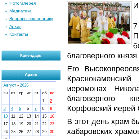
Фотогалерея
И
Медиатека
Вопросы священнику
7
Архив
П
Контакты
б
благоверного князя
Календарь
Его Высокопреосв
Архив
Краснокаменский
Август
-
2026
иеромонах Никола
пн
вт
ср
чт
пт
сб
вс
благоверного 
1
2
Корфовский иерей 
3
4
5
6
7
8
9
10
11
12
13
14
15
16
В этот день храм б
17
18
19
20
21
22
23
хабаровских храмо
24
25
26
27
28
29
30