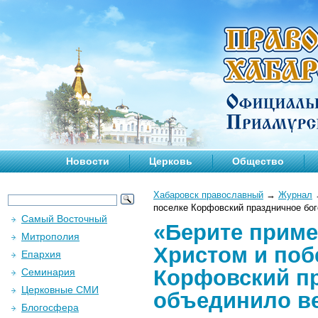
Новости
Церковь
Общество
Хабаровск православный
→
Журнал
поселке Корфовский праздничное бо
Самый Восточный
«Берите приме
Митрополия
Христом и поб
Епархия
Корфовский п
Семинария
Церковные СМИ
объединило в
Блогосфера