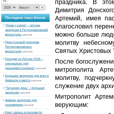
праздника. В это
31
>
Димитрия Донског
Артемий, имея па
Последние темы блогов
благословил перене
“Храм у озера” – летние
экскурсии в Петропавловский
можно больше люде
монастырь
palomnik
молитву небесном
Престольный праздник
Петропавловского
Святых Христовых 
монастыря
palomnik
Поездки по России 2026 –
После богослужени
специально для
митрополита Арт
дальневосточников !
palomnik
Большие экскурсии для всех в
молитву, подчерк
феврале и марте
palomnik
служение двух арх
“Татьянин день” – большая
экскурсия
palomnik
Митрополит Артем
Зимние экскурсии для
верующим:
паломников
palomnik
Идет запись в поездки по