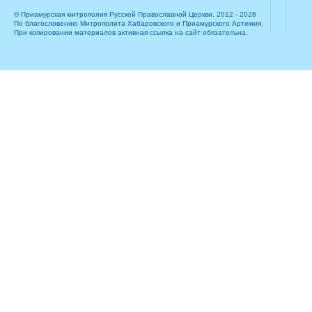
© Приамурская митрополия Русской Православной Церкви, 2012 - 2026
По благословению Митрополита Хабаровского и Приамурского Артемия.
При копировании материалов активная ссылка на сайт обязательна.