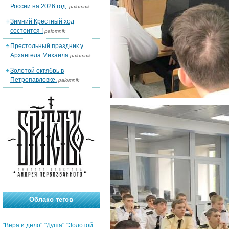
России на 2026 год.
palomnik
Зимний Крестный ход
состоится !
palomnik
Престольный праздник у
Архангела Михаила
palomnik
Золотой октябрь в
Петропавловке.
palomnik
Облако тегов
"Вера и дело"
"Душа"
"Золотой