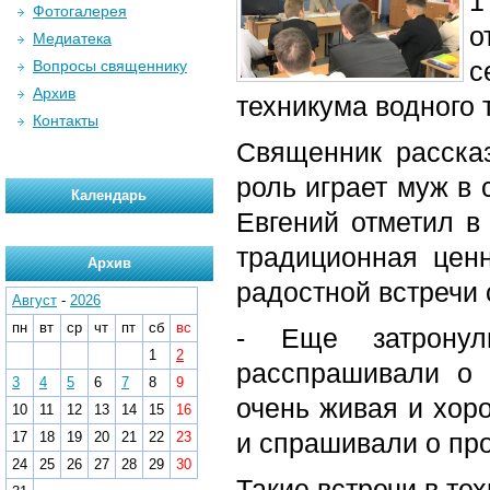
1
Фотогалерея
о
Медиатека
с
Вопросы священнику
Архив
техникума водного 
Контакты
Священник расска
роль играет муж в 
Календарь
Евгений отметил в
традиционная цен
Архив
радостной встречи
Август
-
2026
пн
вт
ср
чт
пт
сб
вс
- Еще затронул
1
2
расспрашивали о 
3
4
5
6
7
8
9
очень живая и хор
10
11
12
13
14
15
16
и спрашивали о про
17
18
19
20
21
22
23
24
25
26
27
28
29
30
Такие встречи в те