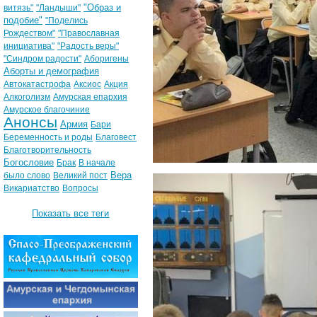
"Образ и
витязь"
"Ландыши"
подобие"
"Поделись
Рождеством"
"Православная
инициатива"
"Радость веры"
"Синдром радости"
Аборигены
Аборты и демография
Автокатастрофа
Аксиос
Акция
Алкоголизм
Амурская епархия
Амурское благочиние
Анонсы
Армия
Бари
Беременность и роды
Благовест
Благотворительность
Богословие
Брак
В начале
Вера
было слово
Великий пост
Викариатство
Вопросы
Показать все теги