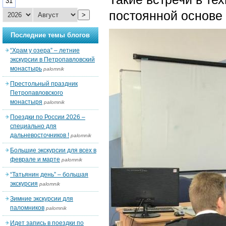
31
постоянной основе 
>
Последние темы блогов
“Храм у озера” – летние
экскурсии в Петропавловский
монастырь
palomnik
Престольный праздник
Петропавловского
монастыря
palomnik
Поездки по России 2026 –
специально для
дальневосточников !
palomnik
Большие экскурсии для всех в
феврале и марте
palomnik
“Татьянин день” – большая
экскурсия
palomnik
Зимние экскурсии для
паломников
palomnik
Идет запись в поездки по