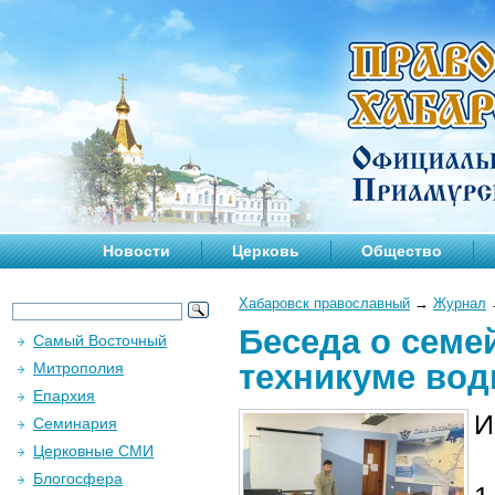
Новости
Церковь
Общество
Хабаровск православный
→
Журнал
Беседа о семе
Самый Восточный
техникуме вод
Митрополия
Епархия
И
Семинария
Церковные СМИ
Блогосфера