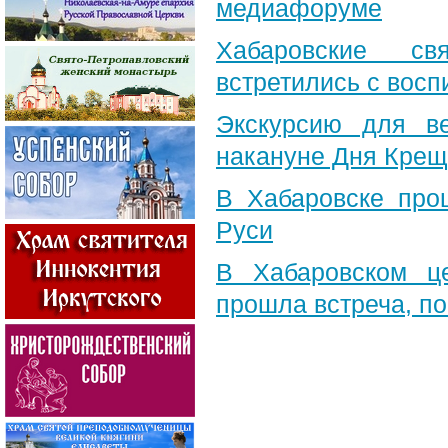
медиафоруме
Хабаровские св
встретились с вос
Экскурсию для в
накануне Дня Крещ
В Хабаровске про
Руси
В Хабаровском ц
прошла встреча, п