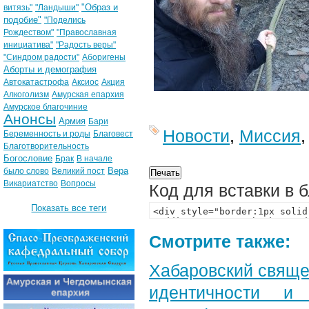
"Образ и
витязь"
"Ландыши"
подобие"
"Поделись
Рождеством"
"Православная
инициатива"
"Радость веры"
"Синдром радости"
Аборигены
Аборты и демография
Автокатастрофа
Аксиос
Акция
Алкоголизм
Амурская епархия
Амурское благочиние
Анонсы
Армия
Бари
Новости
,
Миссия
Беременность и роды
Благовест
Благотворительность
Богословие
Брак
В начале
Вера
было слово
Великий пост
Викариатство
Вопросы
Код для вставки в 
Показать все теги
Смотрите также:
Хабаровский свяще
идентичности и