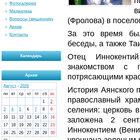
п
Фотогалерея
в
Медиатека
(Фролова) в посело
Вопросы священнику
Архив
За это время бы
Контакты
беседы, а также Та
Отец Иннокенти
Календарь
знакомством с 
потрясающими крас
Архив
Август
-
2026
История Аянского 
пн
вт
ср
чт
пт
сб
вс
православный хра
1
2
селения: церковь 
3
4
5
6
7
8
9
10
11
12
13
14
15
16
заложена 2 сент
17
18
19
20
21
22
23
Иннокентием (Вени
24
25
26
27
28
29
30
увенчана зеленым к