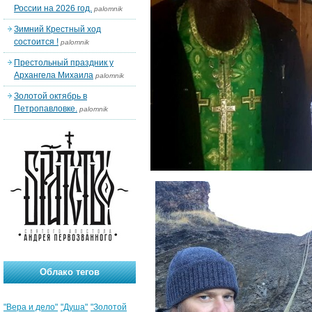
России на 2026 год.
palomnik
Зимний Крестный ход
состоится !
palomnik
Престольный праздник у
Архангела Михаила
palomnik
Золотой октябрь в
Петропавловке.
palomnik
Облако тегов
"Вера и дело"
"Душа"
"Золотой