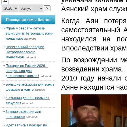
31
Аянский храм служ
>
Когда Аян потеря
Последние темы блогов
самостоятельный А
“Храм у озера” – летние
экскурсии в Петропавловский
находился на по
монастырь
palomnik
Впоследствии храм
Престольный праздник
Петропавловского
монастыря
palomnik
По возрождении м
Поездки по России 2026 –
возведении храма. 
специально для
дальневосточников !
2010 году начали 
palomnik
Большие экскурсии для всех в
Аяне находится час
феврале и марте
palomnik
“Татьянин день” – большая
экскурсия
palomnik
Зимние экскурсии для
паломников
palomnik
Идет запись в поездки по