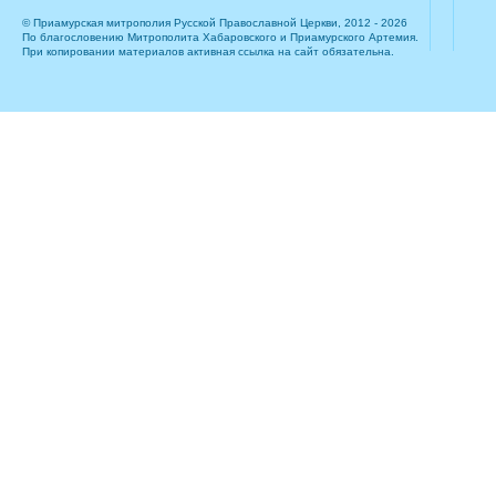
© Приамурская митрополия Русской Православной Церкви, 2012 - 2026
По благословению Митрополита Хабаровского и Приамурского Артемия.
При копировании материалов активная ссылка на сайт обязательна.