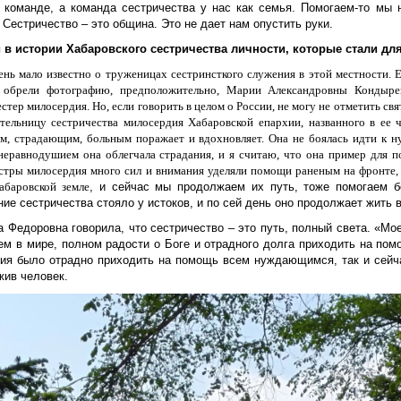
 команде, а команда сестричества у нас как семья. Помогаем-то мы 
 Сестричество – это община. Это не дает нам опустить руки.
и в истории Хабаровского сестричества личности, которые стали д
ень мало известно о труженицах сестринсткого служения в этой местности.
 обрели фотографию, предположительно, Марии Александровны Кондырев
тер милосердия. Но, если говорить в целом о России, н
е могу не отметить с
тельницу сестричества милосердия Хабаровской епархии, названного в ее 
м, страдающим, больным поражает и вдохновляет. Она не боялась идти к 
неравнодушием она облегчала страдания, и я считаю, что она пример для п
стры милосердия много сил и внимания уделяли помощи раненым на фронте,
абаровской земле
, и сейчас мы продолжаем их путь, тоже помогаем б
ие сестричества стояло у истоков, и по сей день оно продолжает жить 
 Федоровна говорила, что сестричество – это путь, полный света. «Мо
ем в мире, полном радости о Боге и отрадного долга приходить на по
ия было отрадно приходить на помощь всем нуждающимся, так и сейча
жив человек.