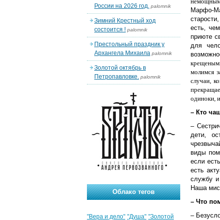
немощным
России на 2026 год.
palomnik
Марфо-Ма
старости,
Зимний Крестный ход
есть, че
состоится !
palomnik
приюте с
Престольный праздник у
для чело
Архангела Михаила
palomnik
возможно
крещеным
Золотой октябрь в
молимся з
Петропавловке.
palomnik
случаи, к
прекращае
одиноки, и
– Кто ча
– Сестри
дети, ос
чрезвыча
виды пом
если ест
есть акт
службу и
Наша мисс
Облако тегов
– Что по
– Безусл
"Вера и дело"
"Душа"
"Золотой