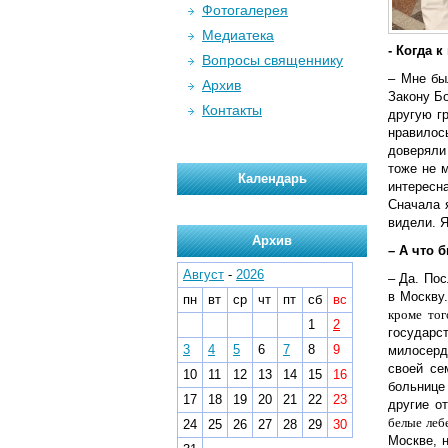
Фотогалерея
Медиатека
- Когда 
Вопросы священнику
– Мне б
Архив
Закону Б
Контакты
другую г
нравилос
доверяли 
тоже не 
Календарь
интересн
Сначала 
видели. Я
Архив
– А что 
Август
-
2026
– Да. По
в Москву
пн
вт
ср
чт
пт
сб
вс
кроме
тог
1
2
государ
3
4
5
6
7
8
9
милосерд
своей се
10
11
12
13
14
15
16
больнице
17
18
19
20
21
22
23
другие о
белые леб
24
25
26
27
28
29
30
Москве, 