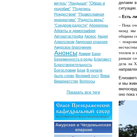
делаем в
"Образ и
витязь"
"Ландыши"
ситуации.
подобие"
"Поделись
Рождеством"
"Православная
– Есть л
инициатива"
"Радость веры"
–
Пока оч
"Синдром радости"
Аборигены
Аборты и демография
назад мы
общины сес
Автокатастрофа
Аксиос
Акция
– покрови
Алкоголизм
Амурская епархия
несчастны
Амурское благочиние
Анонсы
теплом и 
Армия
Бари
раньше се
Беременность и роды
Благовест
дела
на Х
Благотворительность
направлен
Богословие
Брак
В начале
Вера
было слово
Великий пост
Елизавета
Викариатство
Вопросы
и мы жив
милосерд
Показать все теги
оно пока 