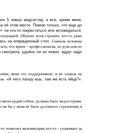
ло 5 новых медсестер, и все, кроме меня,
ла об этом месте. Помню только, что еще до
т ли кто-то покреститься или исповедаться.
 операцией
.
Обычно всем страшно, кто-то даже
жась на операционный стол.
Сначала человека
казать, что врачи – профессионалы,
по руке или по
а смотрела, удобно ли он лежит, вдруг надо
юшки, меня это поддерживало, я не ходила на
ли
: «А чего лапшу ешь, там же есть яйца?».
ы милосердия сейчас
должны
быть медсестрами.
е
сли бы у меня не было духовного стремления, я
то помогает малоимущим, кто-то - ухаживает за