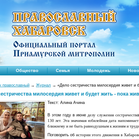
Общество
Семья
Молодежь
Ново
к православный
→
Журнал
→
«Дело сестричества милосердия живет и б
сестричества милосердия живет и будет жить - пока жи
Текст: Алина Ачина
В этом году в июне
делу служения
сестричеств
130 лет. Эта значимая юбилейная дата напоминае
ближнему и не быть равнодушным к жизням и труд
Поговорить об
истории этого движения
в Хабаров