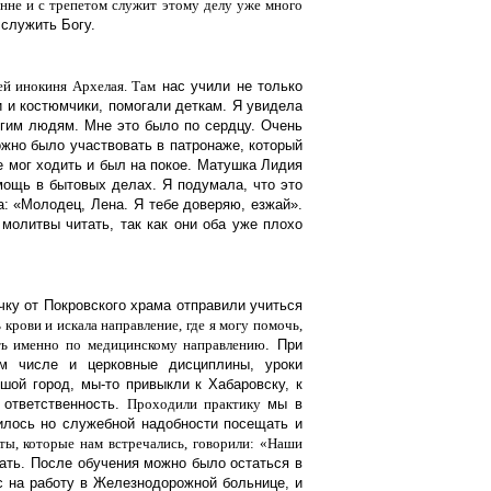
нне и с трепетом служит этому делу уже много
 служить Богу.
ей инокиня Архелая. Там
нас учили не только
 и костюмчики, помогали деткам. Я увидела
угим людям. Мне это было по сердцу. Очень
жно было участвовать в патронаже, который
е мог ходить и был на покое. Матушка Лидия
мощь в бытовых делах. Я подумала, что это
а: «Молодец, Лена. Я тебе доверяю, езжай».
 молитвы читать, так как они оба уже плохо
чку от Покровского храма отправили учиться
 крови и искала направление, где я могу помочь,
ть именно по медицинскому направлению
. При
м числе и церковные дисциплины, уроки
шой город, мы-то привыкли к Хабаровску, к
 ответственность.
Проходили практику
мы в
илось но служебной надобности посещать и
ты, которые нам встречались,
говорили: «Наши
ать. После обучения можно было остаться в
с на работу в Железнодорожной больнице, и