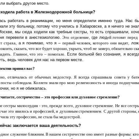
ли выбрать другое место.
оходила работа в Железнодорожной больнице?
ась работать в реанимации, но меня определили именно туда. Нас бы
али эту больницу, потому что учились в Хабаровске, а я ничего не зна
Москве, мы сюда ходили как требные сестры, то есть спрашивали, хоче
ня перевели в анестезиологию.
Это
отделение
, где люд
ей готовят
перед
от страха
, а я понимаю, что я –
первый человек, которого они видят
, ло
окоить, сказать, что все будет хорошо, укрыть, чтоб не замерз, обязательно с
ладить
.
Главное, что это – помогало
. Если больной без сознания, я всегд
ть, ведь человек для нас на первом месте.
лектив принял вас?
чно, отличалась от обычных медсестер. Я всегда спрашивала совета у бат
 посты соблюдала. Коллеги знали про мою религиозность и иногда
подшучива
чки, но я не обижалась.
считаете, сестричество – это профессия или духовное стремление?
е сестры милосердия - это, прежде всего, духовное стремление.
Не все сестр
учае
это явилось и
професси
ей, и
духовным стремлением.
С другой стороны, 
учила эту профессию, не стала бы медсестрой
.
сейчас заключается ваша деятельность?
дное служение ближним. В нашем сестричестве оно имеет разные формы: кто-