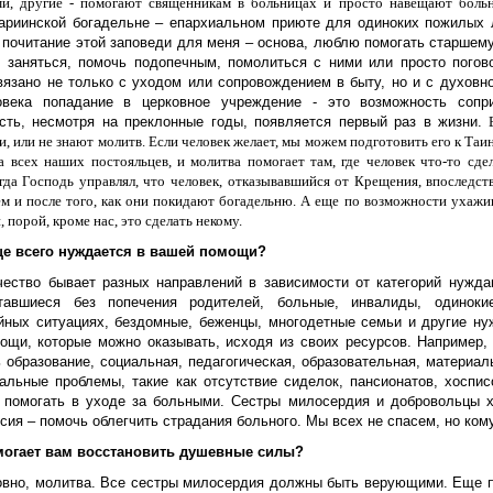
и, другие - помогают священникам в больницах и просто навещают боль
риинской богадельне – епархиальном приюте для одиноких пожилых 
 почитание этой заповеди для меня – основа, люблю помогать старшему
м заняться, помочь подопечным, помолиться с ними или просто погов
вязано не только с уходом или сопровождением в быту, но и с духов
века попадание в церковное учреждение - это возможность сопр
сть, несмотря на преклонные годы, появляется первый раз в жизни.
и,
или
не знают
молитв. Если человек желает, мы можем подготовить его к Таи
а всех наших постояльцев, и молитва помогает там, где человек что-то сд
огда Господь управлял, что человек, отказывавшийся от Крещения, впоследс
м и после того, как они покидают богадельню. А еще по возможности ухажи
, порой, кроме нас, это сделать некому.
ще всего нуждается в вашей помощи?
чество бывает разных направлений в зависимости от категорий нужда
тавшиеся без попечения родителей, больные, инвалиды, одиноки
йных ситуациях, бездомные, беженцы, многодетные семьи и другие н
ощи, которые можно оказывать, исходя из своих ресурсов. Например,
ь образование, социальная, педагогическая, образовательная, материа
уальные проблемы, такие как отсутствие сиделок, пансионатов, хоспи
 помогать в уходе за больными. Сестры милосердия и добровольцы 
ия – помочь облегчить страдания больного. Мы всех не спасем, но ком
могает вам восстановить душевные силы?
овно, молитва. Все сестры милосердия должны быть верующими. Еще пом