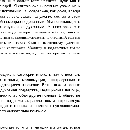
ных.
Мне больше всего нравится
трудиться в
людей. Я считаю очень важным уважение к
 поколению. В богадельне, как дома, всегда
орить, выслушать. Служение сестер в этом
ной помощью подопечным. Мы понимаем, что
икоснуться с духовным. У некоторых эта
Есть люди, которые попадают в богадельню не
нствам крещения, исповеди, причастия. А еще мы
елать не в силах. Были по-настоящему чудесные
твии, соглашался. Молитву за подопечных мы не
ваем за могилками, ведь многие при жизни были
ющихся. Категорий много, к ним относятся:
е старики, малоимущие, пострадавшие в
уждающиеся в помощи. Есть также и разные
 духовная поддержка, медицинская помощь,
льная или любая другая помощь. В обществе
сов, тогда мы стараемся нести патронажную
ходят в госпитали, помогают нуждающимся.
у-то обязательно поможем.
огает то, что ты не один в этом деле, все