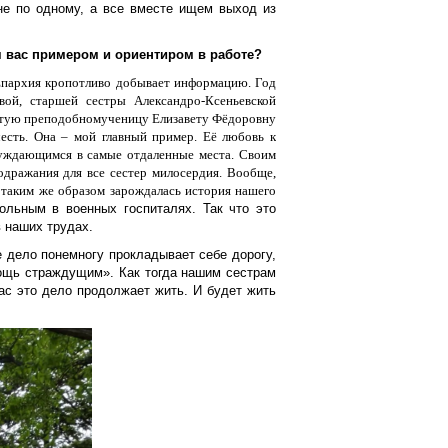
не по одному, а все вместе ищем выход из
ля вас примером и ориентиром в работе?
 Епархия кропотливо добывает информацию. Год
ой, старшей сестры Александро-Ксеньевской
вятую преподобномученицу Елизавету Фёдоровну
честь. Она – мой главный пример. Её любовь к
нуждающимся в самые отдаленные места. Своим
одражания для все сестер милосердия. Вообще,
 так
им же образом
зарождалась история нашего
ольным в военных госпиталях. Так что это
в наших трудах.
е дело понемногу прокладывает себе дорогу,
мощь страждущим». Как тогда нашим сестрам
с это дело продолжает жить. И будет жить