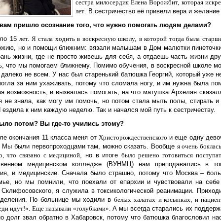
сестра милосердия Елена Ворожбит, которая
искре
лет
. В сестричество её привели вера и желание
к вам пришло осознание того, что нужно помогать людям делами?
ыло 15
лет. Я стала ходить в воскресную школу,
в которой тогда была старш
ожию, но и помощи ближним: вязали малышам в Дом малютки пинеточки
рань жизни, где не просто живешь для себя, а отдаешь часть жизни др
ь, что мы помогаем ближнему. Помимо обучения, в воскресной школе мо
далеко не всем. У нас был старенький батюшка Георгий, который уже н
могла за ним ухаживать, потому что сломала ногу, и им нужна была по
ая возможность, и вызвалась помогать, на что матушка Архелая сказал
я не знала, как могу им помочь, но потом стала мыть полы, стирать и
 ездила к ним каждую неделю. Так и начался мой путь к сестричеству.
было потом? Вы где-то учились этому?
сле окончания 11 класса меня от
Христорождественского
и еще одну дево
. Мы были первопроходцами там, можно сказать. Вообще
я очень боялась
о, что связано с медициной
, но в итоге
было решено
готовиться
поступа
ственном медицинском колледже (ВУНМЦ) нам преподавались в то
ия, и медицинские. Сначала было страшно, потому что Москва – боль
мье, но мы помнили, что поехали от епархии и чувствовали на себе
 Склифосовского, я служила в токсикологической реанимации. Приход
тделения. По больнице мы ходили в
белы
х
халат
ах
и косынк
ах
,
и пациен
еди идут!». Еще называли «голубками».
А мы всегда старались их поддерж
но долг звал обратно в Хабаровск, потому что батюшка благословил на