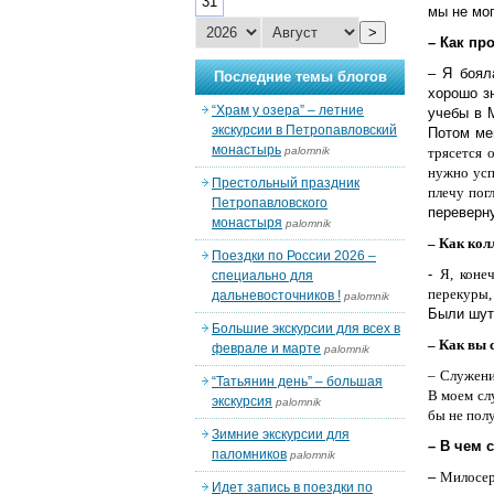
31
мы не мог
>
– Как пр
– Я боял
Последние темы блогов
хорошо зн
“Храм у озера” – летние
учебы в 
экскурсии в Петропавловский
Потом ме
монастырь
palomnik
трясется 
нужно
усп
Престольный праздник
плечу пог
Петропавловского
переверну
монастыря
palomnik
– Как кол
Поездки по России 2026 –
-
Я, коне
специально для
перекуры,
дальневосточников !
palomnik
Были шуто
Большие экскурсии для всех в
– Как вы 
феврале и марте
palomnik
–
Служени
“Татьянин день” – большая
В моем сл
экскурсия
palomnik
бы не пол
Зимние экскурсии для
– В чем 
паломников
palomnik
–
Милосер
Идет запись в поездки по