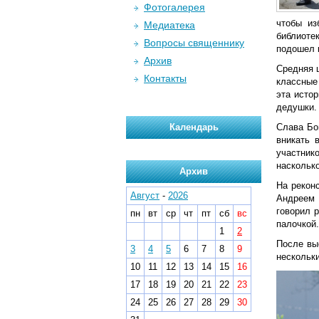
Фотогалерея
чтобы из
Медиатека
библиоте
Вопросы священнику
подошел 
Архив
Средняя ш
Контакты
классные
эта истор
дедушки.
Календарь
Слава Бо
вникать 
участник
насколько
Архив
На рекон
Август
-
2026
Андреем 
говорил р
пн
вт
ср
чт
пт
сб
вс
палочкой.
1
2
После вы
3
4
5
6
7
8
9
нескольки
10
11
12
13
14
15
16
17
18
19
20
21
22
23
24
25
26
27
28
29
30