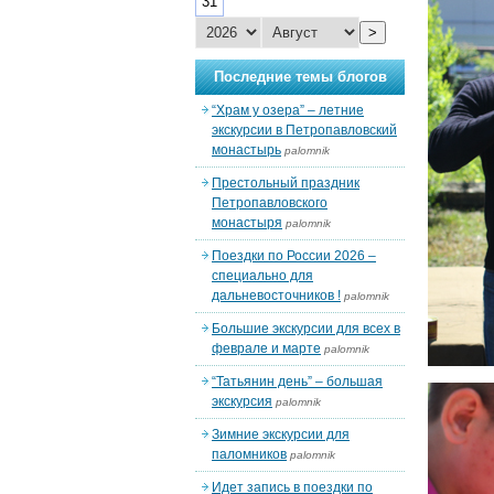
31
>
Последние темы блогов
“Храм у озера” – летние
экскурсии в Петропавловский
монастырь
palomnik
Престольный праздник
Петропавловского
монастыря
palomnik
Поездки по России 2026 –
специально для
дальневосточников !
palomnik
Большие экскурсии для всех в
феврале и марте
palomnik
“Татьянин день” – большая
экскурсия
palomnik
Зимние экскурсии для
паломников
palomnik
Идет запись в поездки по