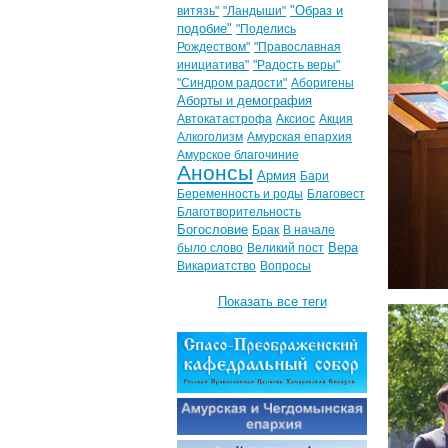
"Образ и
витязь"
"Ландыши"
подобие"
"Поделись
Рождеством"
"Православная
инициатива"
"Радость веры"
"Синдром радости"
Аборигены
Аборты и демография
Автокатастрофа
Аксиос
Акция
Алкоголизм
Амурская епархия
Амурское благочиние
Анонсы
Армия
Бари
Беременность и роды
Благовест
Благотворительность
Богословие
Брак
В начале
Вера
было слово
Великий пост
Викариатство
Вопросы
Показать все теги