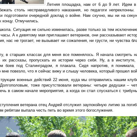
Летняя площадка, нам от 6 до 9 лет. Идем в
бежать столь несправедливого наказания, но педагоги непреклонны.
ки подготовили очередной доклад о войне. Нам скучно, мы ни на секун
к концу. Отмучились.
кола. Ситуация не сильно изменилась, разве только за тем исключение
 часы. А к девятому мая приглашают ветеранов, они рассказывают исто
ия, нас не трогает, не вызывает ни сожаления, ни грусти, ни чувства б
гу, в старших классах для меня все поменялось. Я начала смотреть н
в их рассказы, пропускать их истории через себя. Ну, а в институте
ом боев под Сталинградом, я плакала. Сидя напротив, я понимала,
 мне повезло, что я сейчас вижу и слышу человека, который прошел вой
струкции военных действий 22 июня, куда мы отправились нашим клуб
Долгополовым, тоже присутствовали ветераны: четыре дедушки – чет
ечь в самом начале мероприятия, а когда он стал спускаться с трибуны
ступления ветерана отец Андрей отслужил заупокойную литию за погиб
м ребятам выпала честь петь во время этого богослужения.