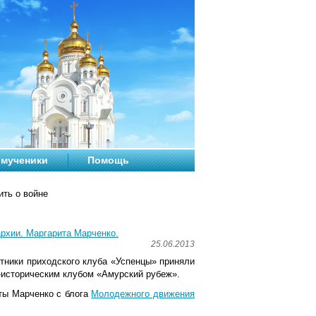
мученики
Помощь
ить о войне
рхии. Маргарита Марченко.
25.06.2013
стники приходского клуба «Успенцы» приняли
о-историческим клубом «Амурский рубеж».
ты Марченко с блога
Молодежного движения