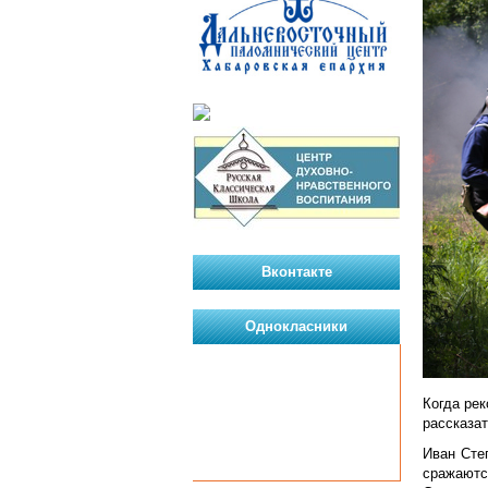
Вконтакте
Однокласники
Когда рек
рассказа
Иван Степ
сражаютс