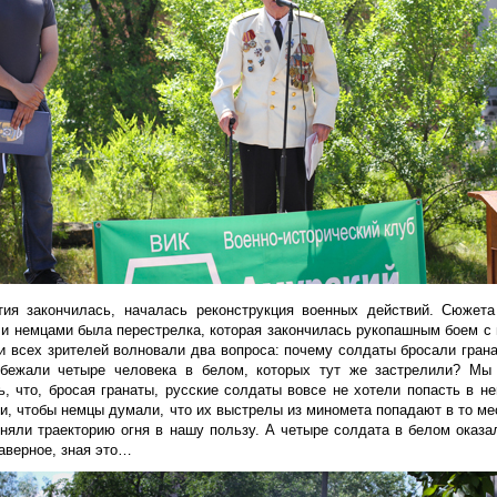
тия закончилась, началась реконструкция военных действий. Сюжет
 и немцами была перестрелка, которая закончилась рукопашным боем с 
и всех зрителей волновали два вопроса: почему солдаты бросали гранат
бежали четыре человека в белом, которых тут же застрелили? Мы
ь, что, бросая гранаты, русские солдаты вовсе не хотели попасть в н
и, чтобы немцы думали, что их выстрелы из миномета попадают в то мес
няли траекторию огня в нашу пользу. А четыре солдата в белом оказ
аверное, зная это…