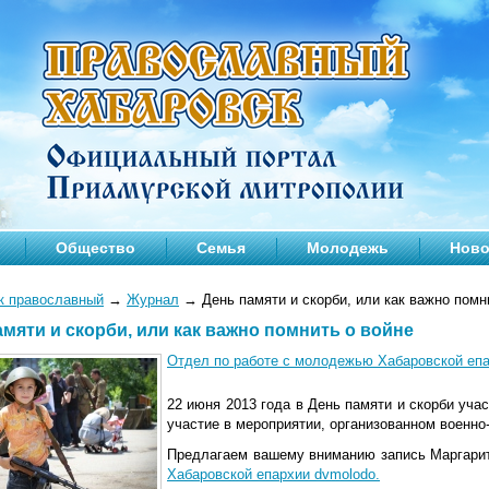
Общество
Семья
Молодежь
Ново
к православный
→
Журнал
→
День памяти и скорби, или как важно помн
амяти и скорби, или как важно помнить о войне
Отдел по работе с молодежью Хабаровской епа
22 июня 2013 года в День памяти и скорби уча
участие в мероприятии, организованном военн
Предлагаем вашему вниманию запись Маргари
Хабаровской епархии dvmolodo.