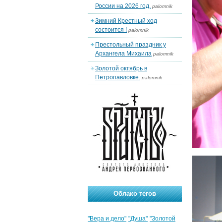
России на 2026 год.
palomnik
Зимний Крестный ход
состоится !
palomnik
Престольный праздник у
Архангела Михаила
palomnik
Золотой октябрь в
Петропавловке.
palomnik
Облако тегов
"Вера и дело"
"Душа"
"Золотой