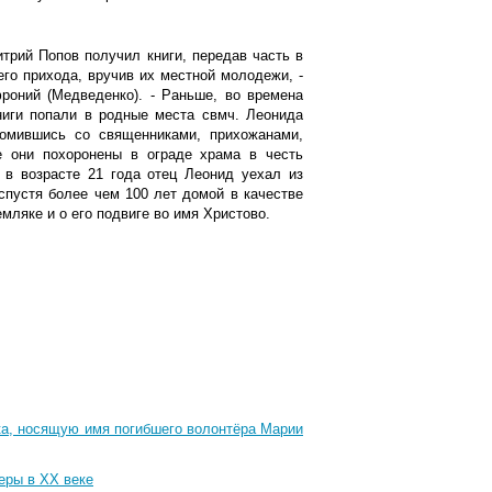
трий Попов получил книги, передав часть в
его прихода, вручив их местной молодежи, -
роний (Медведенко). - Раньше, во времена
ниги попали в родные места свмч. Леонида
комившись со священниками, прихожанами,
е они похоронены в ограде храма в честь
 в возрасте 21 года отец Леонид уехал из
спустя более чем 100 лет домой в качестве
мляке и о его подвиге во имя Христово.
ка, носящую имя погибшего волонтёра Марии
еры в XX веке