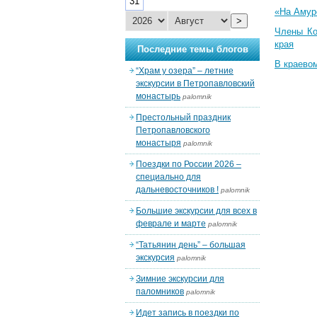
31
«На Амуре
>
Члены Ко
края
Последние темы блогов
В краево
“Храм у озера” – летние
экскурсии в Петропавловский
монастырь
palomnik
Престольный праздник
Петропавловского
монастыря
palomnik
Поездки по России 2026 –
специально для
дальневосточников !
palomnik
Большие экскурсии для всех в
феврале и марте
palomnik
“Татьянин день” – большая
экскурсия
palomnik
Зимние экскурсии для
паломников
palomnik
Идет запись в поездки по