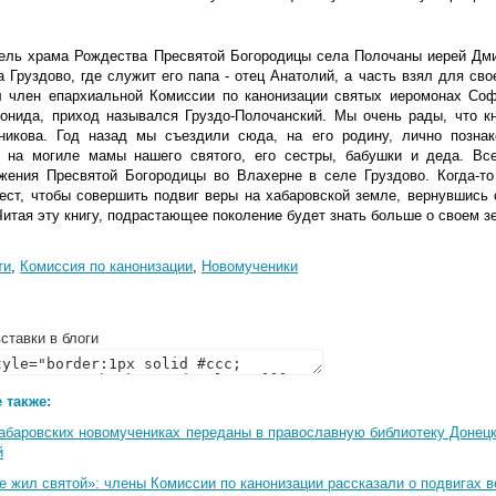
тель храма Рождества Пресвятой Богородицы села Полочаны иерей Дми
 Груздово, где служит его папа - отец Анатолий, а часть взял для сво
л член епархиальной Комиссии по канонизации святых иеромонах Соф
онида, приход назывался Груздо-Полочанский. Мы очень рады, что к
никова. Год назад мы съездили сюда, на его родину, лично позна
 на могиле мамы нашего святого, его сестры, бабушки и деда. Вс
жения Пресвятой Богородицы во Влахерне в селе Груздово. Когда-то
ест, чтобы совершить подвиг веры на хабаровской земле, вернувшись 
Читая эту книгу, подрастающее поколение будет знать больше о своем зе
ти
,
Комиссия по канонизации
,
Новомученики
ставки в блоги
 также:
Хабаровских новомучениках переданы в православную библиотеку Донец
й
 жил святой»: члены Комиссии по канонизации рассказали о подвигах в