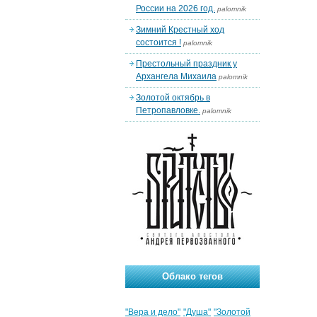
России на 2026 год.
palomnik
Зимний Крестный ход
состоится !
palomnik
Престольный праздник у
Архангела Михаила
palomnik
Золотой октябрь в
Петропавловке.
palomnik
Облако тегов
"Вера и дело"
"Душа"
"Золотой