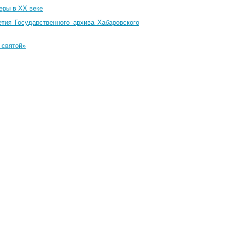
еры в XX веке
тия Государственного архива Хабаровского
 святой»