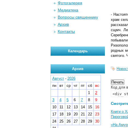
Фотогалерея
Медиатека
- Настоя
Вопросы священнику
храм села
Архив
рассказа
сщмч. Ле
Контакты
Серебрен
побывали
Ризополо
родных м
Календарь
святого. 
Архив
Новос
Август
-
2026
пн
вт
ср
чт
пт
сб
вс
Код для в
1
2
3
4
5
6
7
8
9
Смотрите
10
11
12
13
14
15
16
Книги о 
17
18
19
20
21
22
23
Пирогово
24
25
26
27
28
29
30
«На Амуре