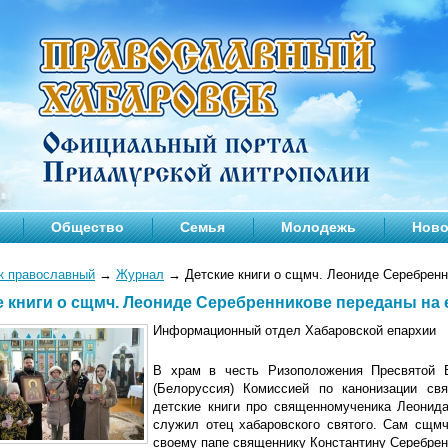
Общество
Семья
Молодежь
Ново
к православный
→
Журнал
→
Детские книги о сщмч. Леониде Серебренн
е книги о сщмч. Леониде Серебренникове переданы на 
Информационный отдел Хабаровской епархии
В храм в честь Ризоположения Пресвятой 
(Белоруссия) Комиссией по канонизации св
детские книги про священномученика Леонида
служил отец хабаровского святого. Сам сщмч
своему папе священнику Константину Серебрен