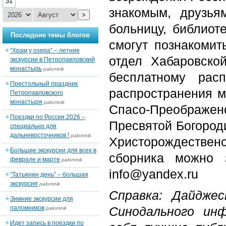
31
знакомым, друзья
>
больницу, библиот
Последние темы блогов
смогут познакоми
“Храм у озера” – летние
отдел Хабаровско
экскурсии в Петропавловский
монастырь
palomnik
бесплатному рас
Престольный праздник
распространения м
Петропавловского
монастыря
palomnik
Спасо-Преображен
Поездки по России 2026 –
Пресвятой Богороди
специально для
дальневосточников !
palomnik
Христорождествен
Большие экскурсии для всех в
сборника можно з
феврале и марте
palomnik
info@yandex.ru
“Татьянин день” – большая
экскурсия
palomnik
Справка: Дайдже
Зимние экскурсии для
паломников
Синодального ин
palomnik
Идет запись в поездки по