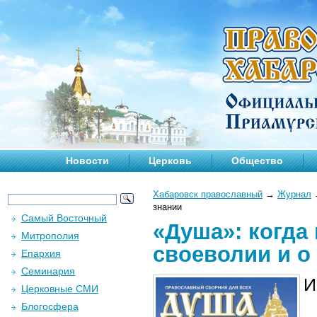
Новости
Церковь
Общество
Хабаровск православный
→
Журнал
знании
Самый Восточный
«Душа»: когда 
Митрополия
своеволии и о
Епархия
Семинария
И
Церковные СМИ
Блогосфера