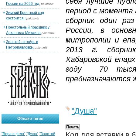
себя лучшие публ
России на 2026 год.
palomnik
период с момента
Зимний Крестный ход
состоится !
сборник один раз
palomnik
Престольный праздник у
России, в основ
Архангела Михаила
palomnik
митрополии и епа
Золотой октябрь в
Петропавловке.
2013 г. сборни
palomnik
Хабаровской епар
году 70 тысяч
предназначаются ж
"Душа"
Облако тегов
Код для вставки в 
"Вера и дело"
"Душа"
"Золотой