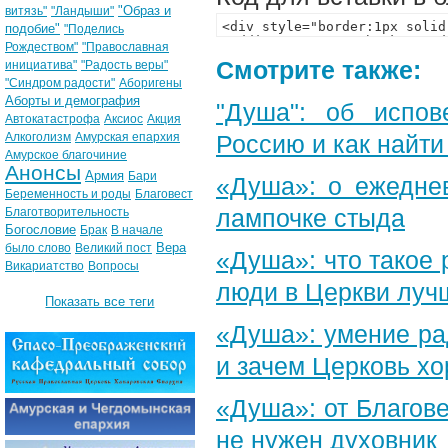
"Образ и
витязь"
"Ландыши"
подобие"
"Поделись
Рождеством"
"Православная
Смотрите также:
инициатива"
"Радость веры"
"Синдром радости"
Аборигены
Аборты и демография
"Душа": об испов
Автокатастрофа
Аксиос
Акция
Алкоголизм
Амурская епархия
Россию и как найти
Амурское благочиние
Анонсы
Армия
Бари
«Душа»: о ежеднев
Беременность и роды
Благовест
лампочке стыда
Благотворительность
Богословие
Брак
В начале
Вера
было слово
Великий пост
«Душа»: что такое 
Викариатство
Вопросы
люди в Церкви луч
Показать все теги
«Душа»: умение ра
и зачем Церковь х
«Душа»: от Благове
не нужен духовник