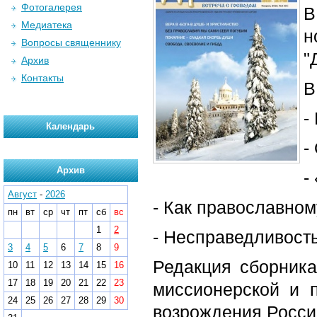
Фотогалерея
В
Медиатека
н
Вопросы священнику
"
Архив
Контакты
В
-
Календарь
-
Архив
-
Август
-
2026
- Как православно
пн
вт
ср
чт
пт
сб
вс
1
2
- Несправедливость
3
4
5
6
7
8
9
Редакция сборника
10
11
12
13
14
15
16
17
18
19
20
21
22
23
миссионерской и п
24
25
26
27
28
29
30
возрождения России