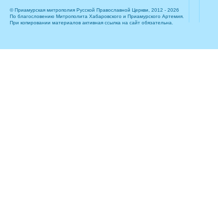
© Приамурская митрополия Русской Православной Церкви, 2012 - 2026
По благословению Митрополита Хабаровского и Приамурского Артемия.
При копировании материалов активная ссылка на сайт обязательна.