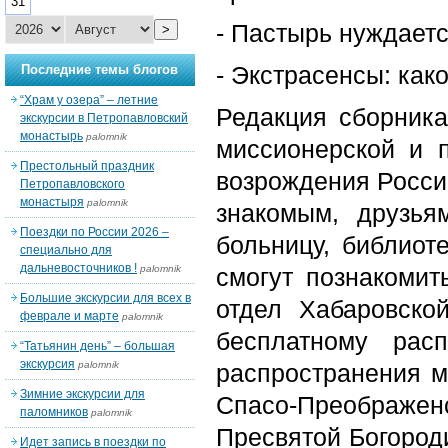
31
- Пастырь нуждает
>
- Экстрасенсы: как
Последние темы блогов
“Храм у озера” – летние
Редакция сборника
экскурсии в Петропавловский
монастырь
palomnik
миссионерской и п
Престольный праздник
возрождения России
Петропавловского
монастыря
palomnik
знакомым, друзья
Поездки по России 2026 –
больницу, библиот
специально для
дальневосточников !
palomnik
смогут познакоми
Большие экскурсии для всех в
отдел Хабаровско
феврале и марте
palomnik
бесплатному рас
“Татьянин день” – большая
экскурсия
palomnik
распространения м
Зимние экскурсии для
Спасо-Преображен
паломников
palomnik
Пресвятой Богороди
Идет запись в поездки по