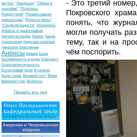
- Это третий номер
"Образ и
витязь"
"Ландыши"
подобие"
"Поделись
Покровского храма
Рождеством"
"Православная
инициатива"
"Радость веры"
понять, что журна
"Синдром радости"
Аборигены
могли получать ра
Аборты и демография
Автокатастрофа
Аксиос
Акция
тему, так и на пр
Алкоголизм
Амурская епархия
Амурское благочиние
чём поспорить.
Анонсы
Армия
Бари
Беременность и роды
Благовест
Благотворительность
Богословие
Брак
В начале
Вера
было слово
Великий пост
Викариатство
Вопросы
Показать все теги