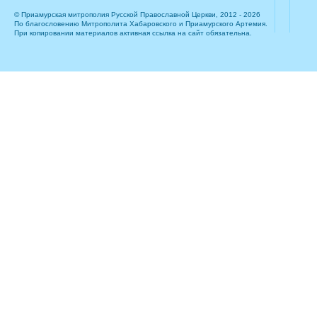
© Приамурская митрополия Русской Православной Церкви, 2012 - 2026
По благословению Митрополита Хабаровского и Приамурского Артемия.
При копировании материалов активная ссылка на сайт обязательна.