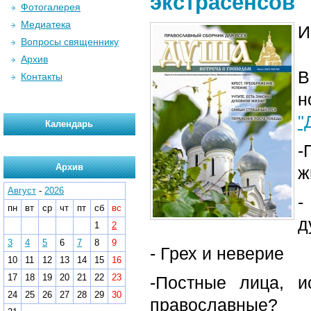
экстрасенсов
Фотогалерея
Медиатека
И
Вопросы священнику
Архив
В
Контакты
"
Календарь
-
Архив
ж
Август
-
2026
-
пн
вт
ср
чт
пт
сб
вс
д
1
2
3
4
5
6
7
8
9
- Грех и неверие
10
11
12
13
14
15
16
17
18
19
20
21
22
23
-Постные лица, и
24
25
26
27
28
29
30
православные?