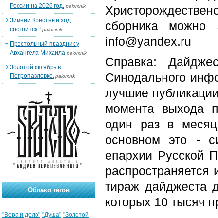
России на 2026 год.
palomnik
Христорождествен
Зимний Крестный ход
сборника можно з
состоится !
palomnik
info@yandex.ru
Престольный праздник у
Архангела Михаила
palomnik
Справка: Дайдже
Золотой октябрь в
Синодального инфо
Петропавловке.
palomnik
лучшие публикации
момента выхода п
один раз в месяц
основном это - с
епархии Русской П
распространяется 
тираж дайджеста д
Облако тегов
которых 10 тысяч п
"Вера и дело"
"Душа"
"Золотой