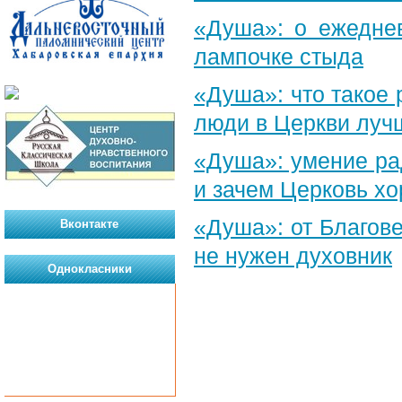
«Душа»: о ежеднев
лампочке стыда
«Душа»: что такое 
люди в Церкви луч
«Душа»: умение ра
и зачем Церковь х
«Душа»: от Благове
Вконтакте
не нужен духовник
Однокласники