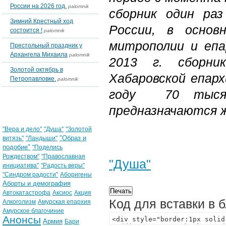
России на 2026 год.
palomnik
сборник один раз
Зимний Крестный ход
России, в основ
состоится !
palomnik
митрополии и епа
Престольный праздник у
Архангела Михаила
palomnik
2013 г. сборни
Золотой октябрь в
Хабаровской епар
Петропавловке.
palomnik
году 70 тысяч
Облако тегов
предназначаются ж
"Вера и дело"
"Душа"
"Золотой
"Образ и
витязь"
"Ландыши"
подобие"
"Поделись
Рождеством"
"Православная
"Душа"
инициатива"
"Радость веры"
"Синдром радости"
Аборигены
Аборты и демография
Автокатастрофа
Аксиос
Акция
Код для вставки в 
Алкоголизм
Амурская епархия
Амурское благочиние
Анонсы
Армия
Бари