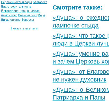
Беременность и роды
Благовест
Смотрите также:
Благотворительность
Богословие
Брак
В начале
Вера
было слово
Великий пост
«Душа»: о ежеднев
Викариатство
Вопросы
лампочке стыда
Показать все теги
«Душа»: что такое 
люди в Церкви луч
«Душа»: умение ра
и зачем Церковь х
«Душа»: от Благове
не нужен духовник
«Душа»: о Великом
Патриарха и Папы