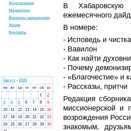
Фотогалерея
В Хабаровскую 
Медиатека
ежемесячного дайдж
Вопросы священнику
Архив
В номере:
Контакты
- Исповедь и чистка
- Вавилон
Календарь
- Как найти духовн
- Почему демонизи
Архив
- «Благочестие» и 
Август
-
2026
- Рассказы, притчи
пн
вт
ср
чт
пт
сб
вс
1
2
Редакция сборника
3
4
5
6
7
8
9
миссионерской и п
10
11
12
13
14
15
16
возрождения России
17
18
19
20
21
22
23
24
25
26
27
28
29
30
знакомым, друзья