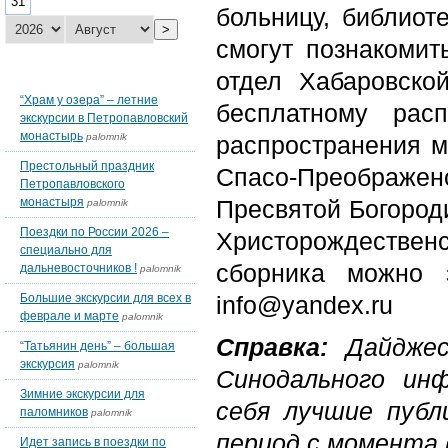
31
больницу, библиот
>
смогут познакоми
Последние темы блогов
отдел Хабаровско
“Храм у озера” – летние
бесплатному рас
экскурсии в Петропавловский
монастырь
palomnik
распространения м
Престольный праздник
Спасо-Преображен
Петропавловского
монастыря
Пресвятой Богороди
palomnik
Поездки по России 2026 –
Христорождествен
специально для
сборника можно з
дальневосточников !
palomnik
Большие экскурсии для всех в
info@yandex.ru
феврале и марте
palomnik
Справка:
Дайджес
“Татьянин день” – большая
экскурсия
palomnik
Синодального ин
Зимние экскурсии для
себя лучшие публ
паломников
palomnik
период с момента
Идет запись в поездки по