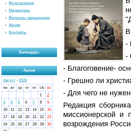
В
Фотогалерея
н
Медиатека
"
Вопросы священнику
Архив
В
Контакты
-
Календарь
-
- Благоговение- ос
Архив
- Грешно ли христи
Август
-
2026
пн
вт
ср
чт
пт
сб
вс
- Для чего не нуже
1
2
3
4
5
6
7
8
9
Редакция сборника
10
11
12
13
14
15
16
миссионерской и п
17
18
19
20
21
22
23
возрождения России
24
25
26
27
28
29
30