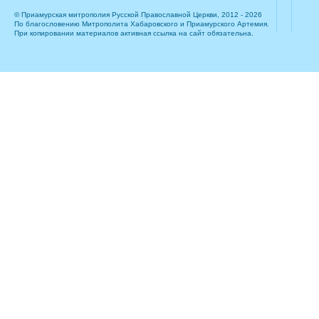
© Приамурская митрополия Русской Православной Церкви, 2012 - 2026
По благословению Митрополита Хабаровского и Приамурского Артемия.
При копировании материалов активная ссылка на сайт обязательна.