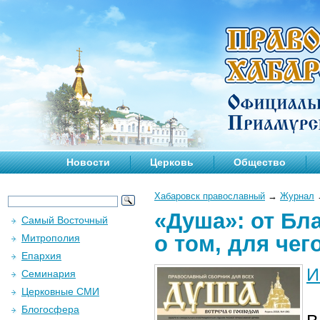
Новости
Церковь
Общество
Хабаровск православный
→
Журнал
«Душа»: от Бл
Самый Восточный
о том, для чег
Митрополия
Епархия
И
Семинария
Церковные СМИ
Блогосфера