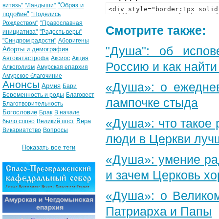
"Образ и
витязь"
"Ландыши"
подобие"
"Поделись
Рождеством"
"Православная
Смотрите также:
инициатива"
"Радость веры"
"Синдром радости"
Аборигены
"Душа": об испов
Аборты и демография
Автокатастрофа
Аксиос
Акция
Россию и как найти
Алкоголизм
Амурская епархия
Амурское благочиние
Анонсы
«Душа»: о ежеднев
Армия
Бари
Беременность и роды
Благовест
лампочке стыда
Благотворительность
Богословие
Брак
В начале
«Душа»: что такое 
Вера
было слово
Великий пост
Викариатство
Вопросы
люди в Церкви луч
Показать все теги
«Душа»: умение ра
и зачем Церковь х
«Душа»: о Великом
Патриарха и Папы