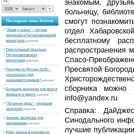
знакомым, друзья
31
>
больницу, библиот
смогут познакоми
Последние темы блогов
отдел Хабаровско
“Храм у озера” – летние
экскурсии в Петропавловский
бесплатному рас
монастырь
palomnik
распространения м
Престольный праздник
Петропавловского
Спасо-Преображен
монастыря
palomnik
Пресвятой Богороди
Поездки по России 2026 –
специально для
Христорождествен
дальневосточников !
palomnik
сборника можно з
Большие экскурсии для всех в
феврале и марте
palomnik
info@yandex.ru
“Татьянин день” – большая
Справка: Дайдже
экскурсия
palomnik
Зимние экскурсии для
Синодального инфо
паломников
palomnik
лучшие публикации
Идет запись в поездки по