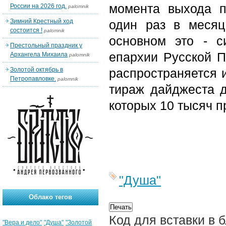
момента выхода п
России на 2026 год.
palomnik
Зимний Крестный ход
один раз в месяц
состоится !
palomnik
основном это - с
Престольный праздник у
епархии Русской П
Архангела Михаила
palomnik
Золотой октябрь в
распространяется 
Петропавловке.
palomnik
тираж дайджеста д
которых 10 тысяч п
"Душа"
Облако тегов
Код для вставки в 
"Вера и дело"
"Душа"
"Золотой