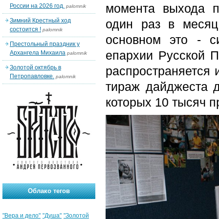
момента выхода п
России на 2026 год.
palomnik
Зимний Крестный ход
один раз в месяц
состоится !
palomnik
основном это - с
Престольный праздник у
епархии Русской П
Архангела Михаила
palomnik
Золотой октябрь в
распространяется 
Петропавловке.
palomnik
тираж дайджеста д
которых 10 тысяч п
Облако тегов
"Вера и дело"
"Душа"
"Золотой