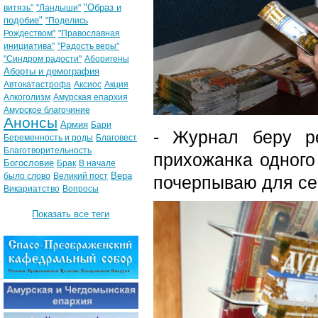
"Образ и
витязь"
"Ландыши"
подобие"
"Поделись
Рождеством"
"Православная
инициатива"
"Радость веры"
"Синдром радости"
Аборигены
Аборты и демография
Автокатастрофа
Аксиос
Акция
Алкоголизм
Амурская епархия
Амурское благочиние
Анонсы
Армия
Бари
- Журнал беру ре
Беременность и роды
Благовест
Благотворительность
прихожанка одного
Богословие
Брак
В начале
Вера
было слово
Великий пост
почерпываю для себ
Викариатство
Вопросы
Показать все теги