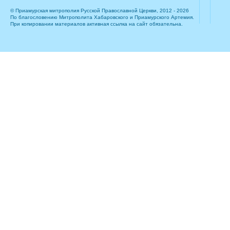
© Приамурская митрополия Русской Православной Церкви, 2012 - 2026
По благословению Митрополита Хабаровского и Приамурского Артемия.
При копировании материалов активная ссылка на сайт обязательна.