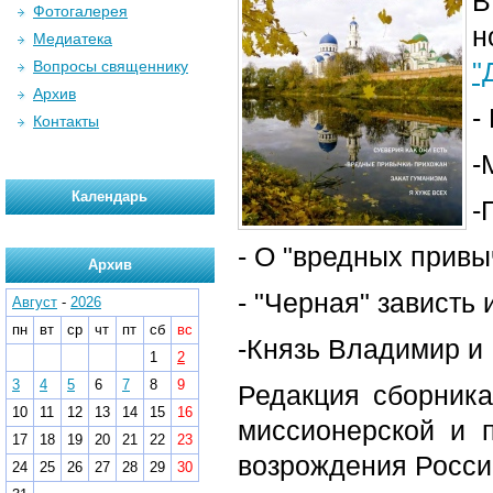
В
Фотогалерея
Медиатека
"
Вопросы священнику
Архив
-
Контакты
-
Календарь
-
- О "вредных привы
Архив
- "Черная" зависть 
Август
-
2026
пн
вт
ср
чт
пт
сб
вс
-Князь Владимир и
1
2
3
4
5
6
7
8
9
Редакция сборника
10
11
12
13
14
15
16
миссионерской и п
17
18
19
20
21
22
23
возрождения России
24
25
26
27
28
29
30