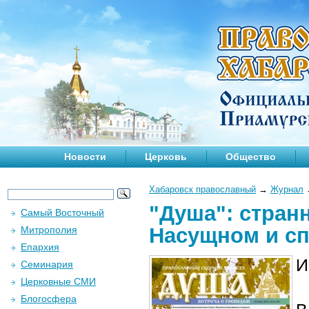
Новости
Церковь
Общество
Хабаровск православный
→
Журнал
"Душа": стран
Самый Восточный
Насущном и сп
Митрополия
Епархия
И
Семинария
Церковные СМИ
Блогосфера