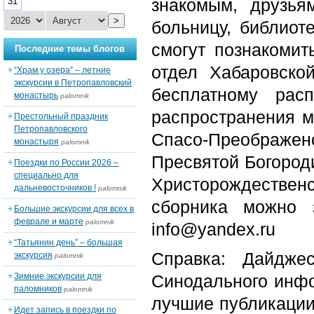
знакомым, друзья
31
>
больницу, библиот
смогут познакоми
Последние темы блогов
отдел Хабаровско
“Храм у озера” – летние
экскурсии в Петропавловский
бесплатному рас
монастырь
palomnik
распространения м
Престольный праздник
Петропавловского
Спасо-Преображен
монастыря
palomnik
Пресвятой Богороди
Поездки по России 2026 –
специально для
Христорождествен
дальневосточников !
palomnik
сборника можно з
Большие экскурсии для всех в
феврале и марте
palomnik
info@yandex.ru
“Татьянин день” – большая
Справка: Дайдже
экскурсия
palomnik
Зимние экскурсии для
Синодального инфо
паломников
palomnik
лучшие публикации
Идет запись в поездки по