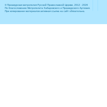
© Приамурская митрополия Русской Православной Церкви, 2012 - 2026
По благословению Митрополита Хабаровского и Приамурского Артемия.
При копировании материалов активная ссылка на сайт обязательна.