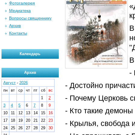
Фотогалерея
«
Медиатека
к
Вопросы священнику
Архив
В
Контакты
н
"
Календарь
В
-
Архив
Август
-
2026
- Достойно причаст
пн
вт
ср
чт
пт
сб
вс
- Почему Церковь с
1
2
3
4
5
6
7
8
9
- Кто такие демоны
10
11
12
13
14
15
16
17
18
19
20
21
22
23
- Крылья, свобода 
24
25
26
27
28
29
30