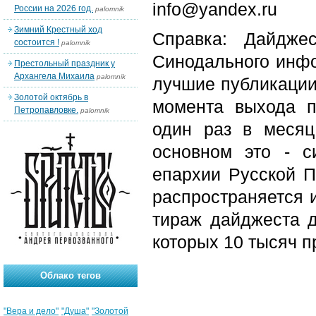
info@yandex.ru
России на 2026 год.
palomnik
Зимний Крестный ход
Справка: Дайдже
состоится !
palomnik
Синодального инфо
Престольный праздник у
Архангела Михаила
palomnik
лучшие публикации
Золотой октябрь в
момента выхода п
Петропавловке.
palomnik
один раз в месяц
основном это - с
епархии Русской П
распространяется 
тираж дайджеста д
которых 10 тысяч п
Облако тегов
"Вера и дело"
"Душа"
"Золотой