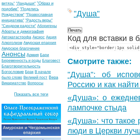
"Образ и
витязь"
"Ландыши"
подобие"
"Поделись
"Душа"
Рождеством"
"Православная
инициатива"
"Радость веры"
"Синдром радости"
Аборигены
Аборты и демография
Код для вставки в 
Автокатастрофа
Аксиос
Акция
Алкоголизм
Амурская епархия
Амурское благочиние
Анонсы
Армия
Бари
Смотрите также:
Беременность и роды
Благовест
Благотворительность
Богословие
Брак
В начале
"Душа": об испов
Вера
было слово
Великий пост
Россию и как найти
Викариатство
Вопросы
Показать все теги
«Душа»: о ежеднев
лампочке стыда
«Душа»: что такое 
люди в Церкви луч