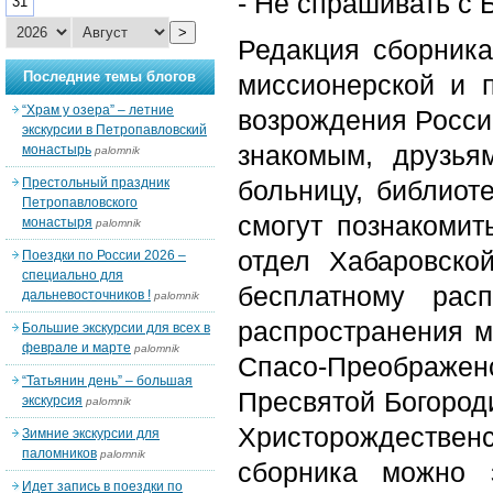
- Не спрашивать с 
31
>
Редакция сборника
Последние темы блогов
миссионерской и п
“Храм у озера” – летние
возрождения России
экскурсии в Петропавловский
знакомым, друзья
монастырь
palomnik
Престольный праздник
больницу, библиот
Петропавловского
смогут познакоми
монастыря
palomnik
отдел Хабаровско
Поездки по России 2026 –
специально для
бесплатному рас
дальневосточников !
palomnik
распространения м
Большие экскурсии для всех в
феврале и марте
palomnik
Спасо-Преображен
“Татьянин день” – большая
Пресвятой Богороди
экскурсия
palomnik
Христорождествен
Зимние экскурсии для
паломников
palomnik
сборника можно з
Идет запись в поездки по