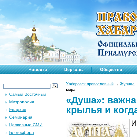
Новости
Церковь
Общество
Хабаровск православный
→
Журнал
мира
Самый Восточный
«Душа»: важна 
Митрополия
крылья и когд
Епархия
Семинария
И
Церковные СМИ
Блогосфера