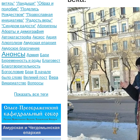
"Образ и
витязь"
"Ландыши"
подобие"
"Поделись
Рождеством"
"Православная
инициатива"
"Радость веры"
"Синдром радости"
Аборигены
Аборты и демография
Автокатастрофа
Аксиос
Акция
Алкоголизм
Амурская епархия
Амурское благочиние
Анонсы
Армия
Бари
Беременность и роды
Благовест
Благотворительность
Богословие
Брак
В начале
Вера
было слово
Великий пост
Викариатство
Вопросы
Показать все теги