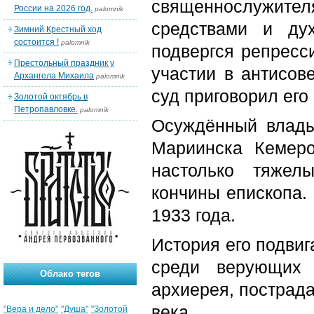
священнослужите
России на 2026 год.
palomnik
средствами и ду
Зимний Крестный ход
состоится !
palomnik
подвергся репресс
Престольный праздник у
участии в антисове
Архангела Михаила
palomnik
суд приговорил его
Золотой октябрь в
Петропавловке.
palomnik
Осуждённый влады
Мариинска Кемеро
настолько тяжел
кончины епископа.
1933 года.
История его подви
среди верующих 
Облако тегов
архиерея, пострад
века.
"Вера и дело"
"Душа"
"Золотой