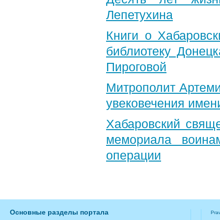
Лепетухина
Книги о Хабаровс
библиотеку Донец
Пироговой
Митрополит Артеми
увековечения имен
Хабаровский свяще
мемориала воина
операции
Основные разделы портала
Pra