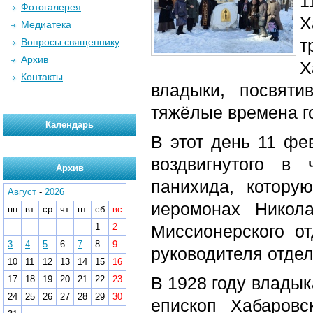
1
Фотогалерея
Х
Медиатека
т
Вопросы священнику
Архив
Х
Контакты
владыки, посвят
тяжёлые времена го
Календарь
В этот день 11 фе
воздвигнутого в 
Архив
панихида, котору
Август
-
2026
иеромонах Никола
пн
вт
ср
чт
пт
сб
вс
1
2
Миссионерского о
3
4
5
6
7
8
9
руководителя отдел
10
11
12
13
14
15
16
В 1928 году владык
17
18
19
20
21
22
23
24
25
26
27
28
29
30
епископ Хабаровс