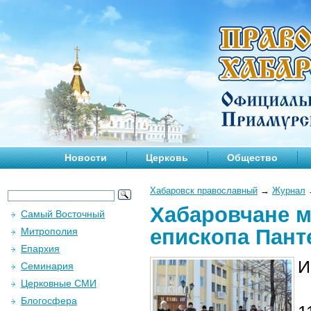
Новости
Церковь
Общество
Хабаровск православный
→
Журнал
Хабаровчане м
Самый Восточный
епископа Пант
Митрополия
Епархия
И
Семинария
Церковные СМИ
Блогосфера