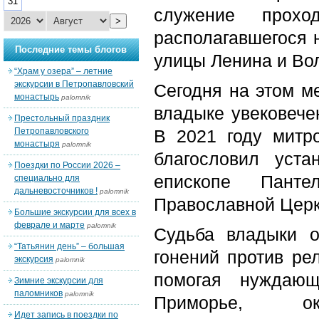
31
служение прохо
>
располагавшегося 
Последние темы блогов
улицы Ленина и Вол
“Храм у озера” – летние
экскурсии в Петропавловский
Сегодня на этом м
монастырь
palomnik
владыке увековече
Престольный праздник
Петропавловского
В 2021 году митр
монастыря
palomnik
благословил уст
Поездки по России 2026 –
епископе Пант
специально для
дальневосточников !
palomnik
Православной Церк
Большие экскурсии для всех в
феврале и марте
palomnik
Судьба владыки о
“Татьянин день” – большая
гонений против ре
экскурсия
palomnik
помогая нуждаю
Зимние экскурсии для
паломников
palomnik
Приморье, ок
Идет запись в поездки по