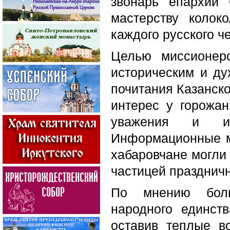
звонарь епархии
мастерству колок
каждого русского ч
Целью миссионерс
историческим и ду
почитания Казанск
интерес у горожан
уважения и ин
Информационные ма
хабаровчане могли
частицей праздничн
По мнению боль
народного единст
оставив теплые в