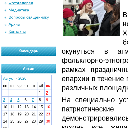
Фотогалерея
Медиатека
В
Вопросы священнику
н
Архив
Х
Контакты
б
окунуться в атм
Календарь
фольклорно-этногр
рамках праздничн
Архив
епархии в течение 
Август
-
2026
пн
вт
ср
чт
пт
сб
вс
различных площадк
1
2
На специально ус
3
4
5
6
7
8
9
10
11
12
13
14
15
16
патриотически
17
18
19
20
21
22
23
демонстрировалис
24
25
26
27
28
29
30
кухонь все жела