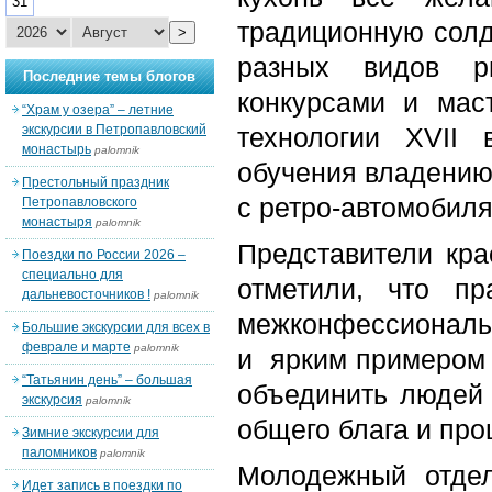
31
традиционную солд
>
разных видов ры
Последние темы блогов
конкурсами и маст
“Храм у озера” – летние
экскурсии в Петропавловский
технологии XVII 
монастырь
palomnik
обучения владению
Престольный праздник
с ретро-автомобил
Петропавловского
монастыря
palomnik
Представители кра
Поездки по России 2026 –
специально для
отметили, что п
дальневосточников !
palomnik
межконфессиональн
Большие экскурсии для всех в
феврале и марте
palomnik
и ярким примером т
“Татьянин день” – большая
объединить людей 
экскурсия
palomnik
общего блага и про
Зимние экскурсии для
паломников
palomnik
Молодежный отдел
Идет запись в поездки по