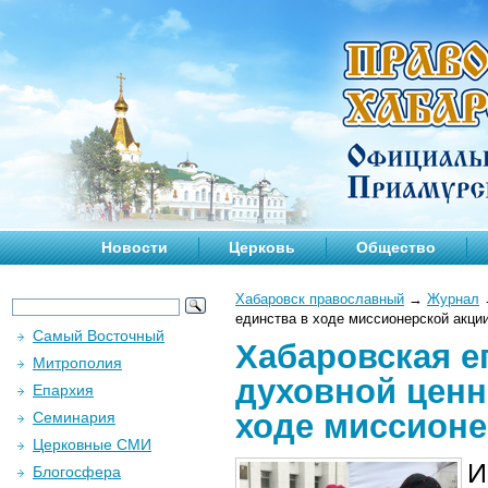
Новости
Церковь
Общество
Хабаровск православный
→
Журнал
единства в ходе миссионерской акци
Самый Восточный
Хабаровская е
Митрополия
духовной ценн
Епархия
ходе миссионе
Семинария
Церковные СМИ
И
Блогосфера