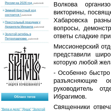
Волкова организ
России на 2026 год.
palomnik
Зимний Крестный ход
викторины, посвящ
состоится !
palomnik
Хабаровска разн
Престольный праздник у
вопросы, демонст
Архангела Михаила
palomnik
Золотой октябрь в
ответы сладкие при
Петропавловке.
palomnik
Миссионерский отд
представили широ
которую любой жел
- Особенно быстро
разъясняющие о
руководитель от
Ибрагимов.
Облако тегов
Священники отвеч
"Вера и дело"
"Душа"
"Золотой