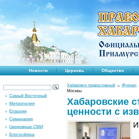
Новости
Церковь
Общество
Хабаровск православный
→
Журнал
Москвы
Самый Восточный
Хабаровские с
Митрополия
ценности с из
Епархия
Семинария
И
Церковные СМИ
Блогосфера