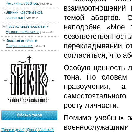
России на 2026 год.
palomnik
взаимоотношений
Зимний Крестный ход
темой абортов. 
состоится !
palomnik
наподобие «Мое 
Престольный праздник у
Архангела Михаила
palomnik
безответственност
Золотой октябрь в
перекладывании от
Петропавловке.
palomnik
согласиться, что а
Особую ценность л
тона. По словам 
нравоучения, 
самостоятельного 
росту личности.
Облако тегов
Помимо учебных за
военнослужащими Р
"Вера и дело"
"Душа"
"Золотой