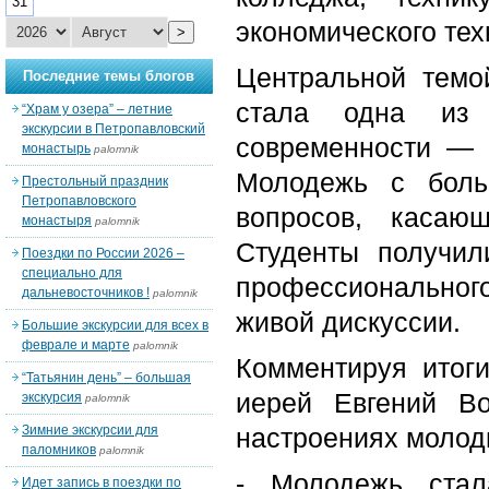
31
экономического тех
>
Центральной темо
Последние темы блогов
стала одна из
“Храм у озера” – летние
экскурсии в Петропавловский
современности — 
монастырь
palomnik
Молодежь с боль
Престольный праздник
Петропавловского
вопросов, касаю
монастыря
palomnik
Студенты получил
Поездки по России 2026 –
специально для
профессионального
дальневосточников !
palomnik
живой дискуссии.
Большие экскурсии для всех в
феврале и марте
palomnik
Комментируя итоги
“Татьянин день” – большая
иерей Евгений В
экскурсия
palomnik
Зимние экскурсии для
настроениях молод
паломников
palomnik
- Молодежь стал
Идет запись в поездки по