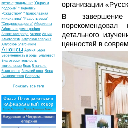
организации «Русс
"Образ и
витязь"
"Ландыши"
подобие"
"Поделись
Рождеством"
"Православная
В завершение 
инициатива"
"Радость веры"
порекомендовал
"Синдром радости"
Аборигены
Аборты и демография
детального изуче
Автокатастрофа
Аксиос
Акция
Алкоголизм
Амурская епархия
ценностей в совре
Амурское благочиние
Анонсы
Армия
Бари
Беременность и роды
Благовест
Благотворительность
Богословие
Брак
В начале
Вера
было слово
Великий пост
Викариатство
Вопросы
Показать все теги