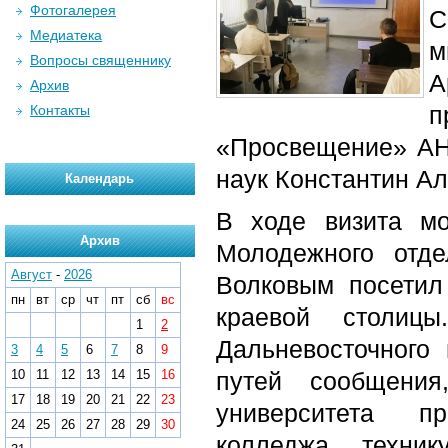
Фотогалерея
С
Медиатека
м
Вопросы священнику
А
Архив
п
Контакты
«Просвещение» АН
наук Константин А
Календарь
В ходе визита мо
Архив
Молодежного отд
Август
-
2026
Волковым посетил
пн
вт
ср
чт
пт
сб
вс
краевой столиц
1
2
Дальневосточного 
3
4
5
6
7
8
9
10
11
12
13
14
15
16
путей сообщения
17
18
19
20
21
22
23
университета пр
24
25
26
27
28
29
30
колледжа, техни