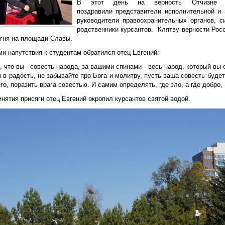
В этот день на верность Отчизне п
поздравили представители исполнительной и 
руководители правоохранительных органов, 
родственники курсантов. Клятву верности Рос
огня на площади Славы.
и напутствия к студентам обратился отец Евгений:
, что вы - совесть народа, за вашими спинами - весь народ, который вы
 в радость, не забывайте про Бога и молитву, пусть ваша совесть будет
го, поразить врага совестью. И самим определять, где зло, а где добро, 
нятия присяги отец Евгений окропил курсантов святой водой.