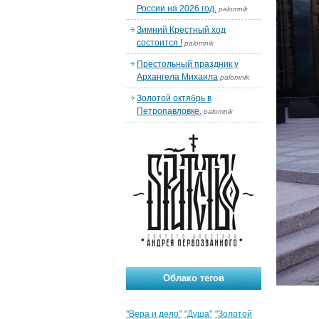
России на 2026 год.
palomnik
Зимний Крестный ход
состоится !
palomnik
Престольный праздник у
Архангела Михаила
palomnik
Золотой октябрь в
Петропавловке.
palomnik
Облако тегов
"Вера и дело"
"Душа"
"Золотой