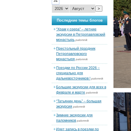
31
>
Последние темы блогов
“Храм у озера” – летние
экскурсии в Петропавловский
монастырь
palomnik
Престольный праздник
Петропавловского
монастыря
palomnik
Поездки по России 2026 –
специально для
дальневосточников !
palomnik
Большие экскурсии для всех в
феврале и марте
palomnik
“Татьянин день” – большая
экскурсия
palomnik
Зимние экскурсии для
паломников
palomnik
Идет запись в поездки по