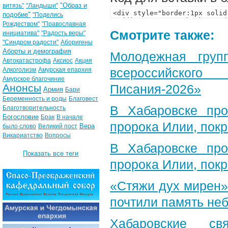
"Образ и
витязь"
"Ландыши"
подобие"
"Поделись
Рождеством"
"Православная
Смотрите также:
инициатива"
"Радость веры"
"Синдром радости"
Аборигены
Аборты и демография
Молодежная груп
Автокатастрофа
Аксиос
Акция
всероссийского
Алкоголизм
Амурская епархия
Амурское благочиние
Анонсы
Писания-2026»
Армия
Бари
Беременность и роды
Благовест
В Хабаровске пр
Благотворительность
Богословие
Брак
В начале
пророка Илии, пок
Вера
было слово
Великий пост
Викариатство
Вопросы
В Хабаровске пр
Показать все теги
пророка Илии, пок
«Стяжи дух мирен»
почтили память неб
Хабаровские св