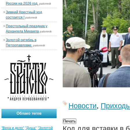
России на 2026 год.
palomnik
Зимний Крестный ход
состоится !
palomnik
Престольный праздник у
Архангела Михаила
palomnik
Золотой октябрь в
Петропавловке.
palomnik
Новости
,
Приход
Облако тегов
Код для вставки в 
"Вера и дело"
"Душа"
"Золотой