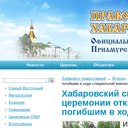
Новости
Церковь
Общество
Хабаровск православный
→
Журнал
погибшим в ходе специальной военно
Самый Восточный
Хабаровский с
Митрополия
церемонии от
Епархия
погибшим в хо
Семинария
Церковные СМИ
И
Блогосфера