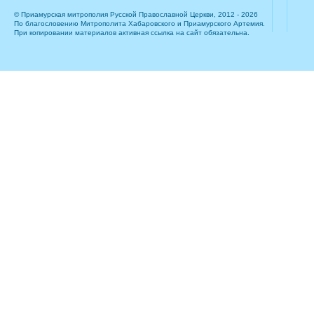
© Приамурская митрополия Русской Православной Церкви, 2012 - 2026
По благословению Митрополита Хабаровского и Приамурского Артемия.
При копировании материалов активная ссылка на сайт обязательна.