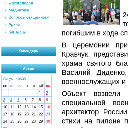
Фотогалерея
Медиатека
2
Вопросы священнику
т
Архив
погибшим в ходе с
Контакты
В церемонии при
Календарь
Кравчук, представи
храма святого бла
Архив
Василий Диденко,
Август
-
2026
военнослужащих и 
пн
вт
ср
чт
пт
сб
вс
Объект возвели 
1
2
3
4
5
6
7
8
9
специальной вое
10
11
12
13
14
15
16
архитектор Росси
17
18
19
20
21
22
23
стихи на пилоне 
24
25
26
27
28
29
30