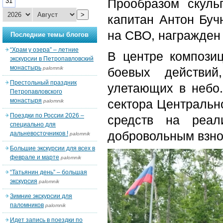
Прообразом скуль
31
>
капитан Антон Буч
на СВО, награжден
Последние темы блогов
“Храм у озера” – летние
В центре компози
экскурсии в Петропавловский
монастырь
palomnik
боевых действи
Престольный праздник
улетающих в небо
Петропавловского
монастыря
сектора Центрально
palomnik
Поездки по России 2026 –
средств на реал
специально для
добровольным взно
дальневосточников !
palomnik
Большие экскурсии для всех в
феврале и марте
palomnik
“Татьянин день” – большая
экскурсия
palomnik
Зимние экскурсии для
паломников
palomnik
Идет запись в поездки по