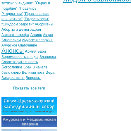
"Образ и
витязь"
"Ландыши"
подобие"
"Поделись
Рождеством"
"Православная
инициатива"
"Радость веры"
"Синдром радости"
Аборигены
Аборты и демография
Автокатастрофа
Аксиос
Акция
Алкоголизм
Амурская епархия
Амурское благочиние
Анонсы
Армия
Бари
Беременность и роды
Благовест
Благотворительность
Богословие
Брак
В начале
Вера
было слово
Великий пост
Викариатство
Вопросы
Показать все теги