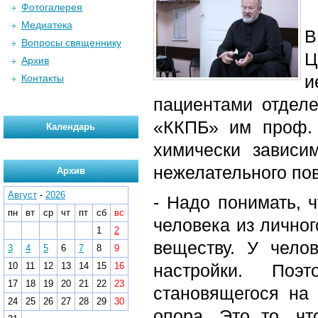
Фотогалерея
Медиатека
В
Вопросы священнику
Ц
Архив
и
Контакты
пациентами отдел
«ККПБ» им проф. 
Календарь
химически зависи
нежелательного по
Архив
Август
-
2026
- Надо понимать, ч
пн
вт
ср
чт
пт
сб
вс
человека из личног
1
2
веществу. У чело
3
4
5
6
7
8
9
10
11
12
13
14
15
16
настройки. Поэ
17
18
19
20
21
22
23
становящегося на 
24
25
26
27
28
29
30
опора. Это то, ч