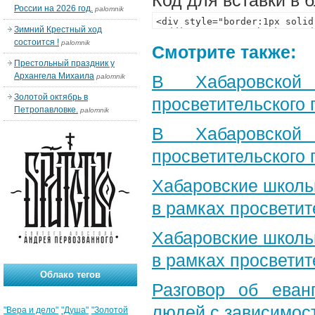
Код для вставки в 
России на 2026 год.
palomnik
Зимний Крестный ход
состоится !
palomnik
Смотрите также:
Престольный праздник у
Архангела Михаила
В Хабаровской
palomnik
Золотой октябрь в
просветительского
Петропавловке.
palomnik
В Хабаровской
просветительского
Хабаровские школь
в рамках просветит
Хабаровские школь
в рамках просветит
Облако тегов
Разговор об еван
людей с зависимос
"Вера и дело"
"Душа"
"Золотой