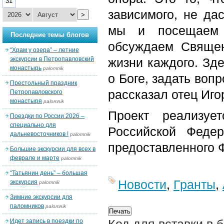
31
зависимого, не да
>
мы и посещаем 
Последние темы блогов
обсуждаем Священ
“Храм у озера” – летние
экскурсии в Петропавловский
жизни каждого. Зд
монастырь
palomnik
о Боге, задать воп
Престольный праздник
рассказал отец Иго
Петропавловского
монастыря
palomnik
Проект реализуе
Поездки по России 2026 –
специально для
Российской Федер
дальневосточников !
palomnik
предоставленного 
Большие экскурсии для всех в
феврале и марте
palomnik
“Татьянин день” – большая
Новости
,
Гранты
,
экскурсия
palomnik
Зимние экскурсии для
паломников
palomnik
Идет запись в поездки по