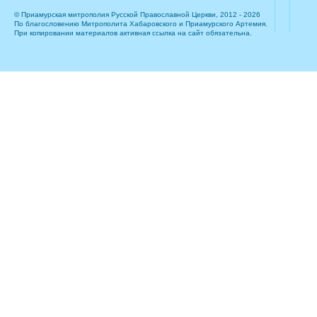
© Приамурская митрополия Русской Православной Церкви, 2012 - 2026
По благословению Митрополита Хабаровского и Приамурского Артемия.
При копировании материалов активная ссылка на сайт обязательна.