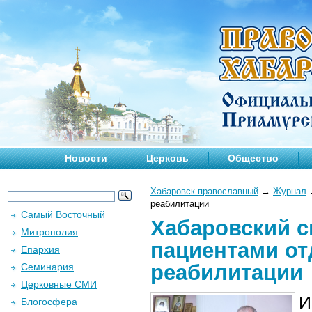
Новости
Церковь
Общество
Хабаровск православный
→
Журнал
реабилитации
Самый Восточный
Хабаровский с
Митрополия
пациентами от
Епархия
реабилитации
Семинария
Церковные СМИ
И
Блогосфера