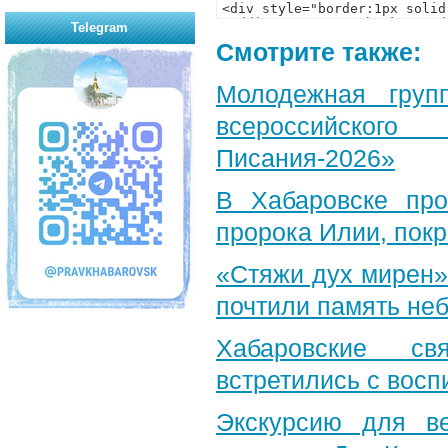
Telegram
Смотрите также:
Молодежная груп
всероссийского
Писания-2026»
В Хабаровске пр
пророка Илии, пок
«Стяжи дух мирен»
почтили память неб
Хабаровские св
встретились с вос
Экскурсию для в