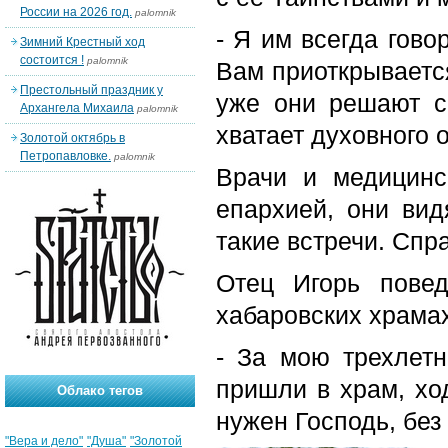
России на 2026 год.
palomnik
- Я им всегда гово
Зимний Крестный ход
состоится !
palomnik
Вам приоткрывается
Престольный праздник у
уже они решают с
Архангела Михаила
palomnik
хватает духовного 
Золотой октябрь в
Петропавловке.
palomnik
Врачи и медицинс
епархией, они вид
такие встречи. Спр
Отец Игорь пове
хабаровских храма
- За мою трехлет
пришли в храм, хо
Облако тегов
нужен Господь, без
"Вера и дело"
"Душа"
"Золотой