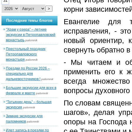
31
корни зависимостей
>
Евангелие для т
Последние темы блогов
исправления, - эт
“Храм у озера” – летние
экскурсии в Петропавловский
новый ориентир, 
монастырь
palomnik
свернуть обратно в
Престольный праздник
Петропавловского
монастыря
palomnik
- Мы читаем и о
Поездки по России 2026 –
применить его к ж
специально для
дальневосточников !
всегда множеств
palomnik
Большие экскурсии для всех в
вопросы духовного 
феврале и марте
palomnik
По словам священн
“Татьянин день” – большая
экскурсия
palomnik
шагов», делая упр
Зимние экскурсии для
опоры на Господа 
паломников
palomnik
с ее Таинствами и 
Идет запись в поездки по