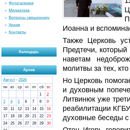
1
Фотогалерея
Ц
Медиатека
П
Вопросы священнику
Архив
Иоанна и вспоминае
Контакты
Также Церковь ус
Предтечи, который 
Календарь
наветам недобро
молитвы за тех, кт
Архив
Но Церковь помога
Август
-
2026
пн
вт
ср
чт
пт
сб
вс
и духовным попече
1
2
Литвинюк уже трет
3
4
5
6
7
8
9
реабилитации КГБУЗ
10
11
12
13
14
15
16
духовные беседы с
17
18
19
20
21
22
23
24
25
26
27
28
29
30
Отец Игорь говори