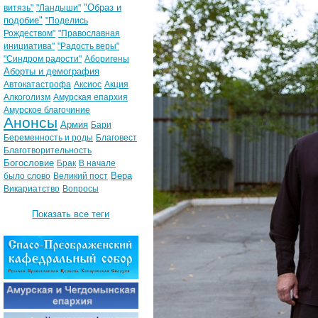
"Образ и
витязь"
"Ландыши"
подобие"
"Поделись
Рождеством"
"Православная
инициатива"
"Радость веры"
"Синдром радости"
Аборигены
Аборты и демография
Автокатастрофа
Аксиос
Акция
Алкоголизм
Амурская епархия
Амурское благочиние
Анонсы
Армия
Бари
Беременность и роды
Благовест
Благотворительность
Богословие
Брак
В начале
Вера
было слово
Великий пост
Викариатство
Вопросы
Показать все теги