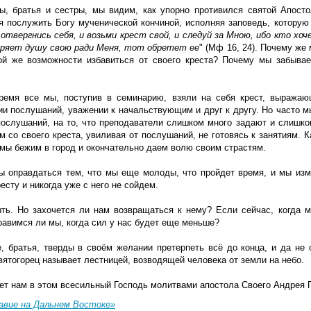
цы, братья и сестры, мы видим, как упорно противился святой Апосто
я послужить Богу мученической кончиной, исполняя заповедь, которую
 отвергнись себя, и возьми крест свой, и следуй за Мною, ибо кто хо
ряет душу свою ради Меня, тот обретет ее
" (Мф 16, 24). Почему же
ой же возможности избавиться от своего креста? Почему мы забываем
ремя все мы, поступив в семинарию, взяли на себя крест, выражаю
ии послушаний, уважении к начальствующим и друг к другу. Но часто м
послушаний, на то, что преподаватели слишком много задают и слишко
 со своего креста, увиливая от послушаний, не готовясь к занятиям. К
 мы бежим в город и окончательно даем волю своим страстям.
ы оправдаться тем, что мы еще молоды, что пройдет время, и мы изм
есту и никогда уже с него не сойдем.
ть. Но захочется ли нам возвращаться к нему? Если сейчас, когда м
равимся ли мы, когда сил у нас будет еще меньше?
, братья, тверды в своём желании претерпеть всё до конца, и да не о
ятогорец называет лестницей, возводящей человека от земли на небо.
ет нам в этом всесильный Господь молитвами апостола Своего Андрея 
авие на Дальнем Востоке»