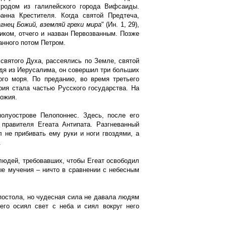
 родом из галилейского города Вифсаиды.
анна Крестителя. Когда святой Предтеча,
агнец Божий, вземляй грехи мира
" (Ин. 1, 29),
иком, отчего и назван Первозванным. Позже
анного потом Петром.
 святого Духа, рассеялись по Земле, святой
дя из Иерусалима, он совершил три больших
ого моря. По преданию, во время третьего
рия стала частью Русского государства. На
Божия.
олуострове Пелопоннес. Здесь, после его
 правителя Егеата Антипата. Разгневанный
 не прибивать ему руки и ноги гвоздями, а
.
людей, требовавших, чтобы Егеат освободил
ые мучения – ничто в сравнении с небесным
апостола, но чудесная сила не давала людям
его осиял свет с неба и сиял вокруг него