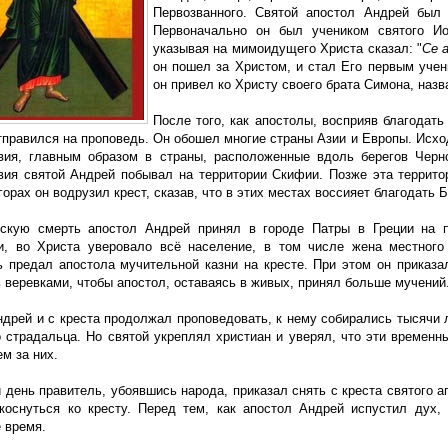
Первозванного. Святой апостол Андрей был
Первоначально он был учеником святого Ио
указывая на мимоидущего Христа сказал: "
Се 
он пошел за Христом, и стал Его первым учен
он привел ко Христу своего брата Симона, назв
После того, как апостолы, восприяв благодать
тправился на проповедь. Он обошел многие страны Азии и Европы. Исхо
вия, главным образом в страны, расположенные вдоль берегов Черн
вия святой Андрей побывал на территории Скифии. Позже эта террито
горах он водрузил крест, сказав, что в этих местах воссияет благодать 
скую смерть апостол Андрей принял в городе Патры в Греции на п
и, во Христа уверовало всё население, в том числе жена местного
ь предал апостола мучительной казни на кресте. При этом он приказал
 веревками, чтобы апостол, оставаясь в живых, принял больше мучений
ндрей и с креста продолжал проповедовать, к нему собирались тысячи 
о страдальца. Но святой укреплял христиан и уверял, что эти временн
м за них.
 день правитель, убоявшись народа, приказал снять с креста святого 
коснуться ко кресту. Перед тем, как апостол Андрей испустил дух, 
 время.