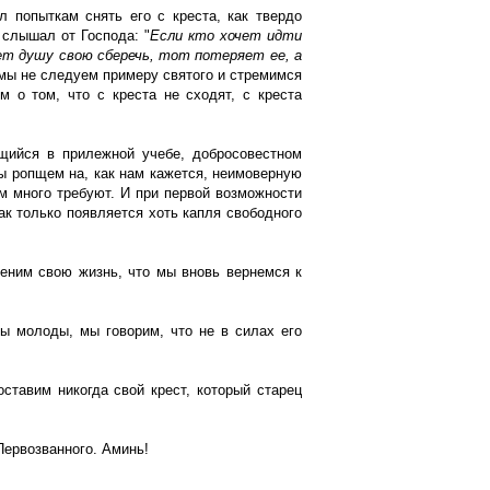
л попыткам снять его с креста, как твердо
 слышал от Господа: "
Если кто хочет идти
чет душу свою сберечь, тот потеряет ее, а
 мы не следуем примеру святого и стремимся
 о том, что с креста не сходят, с креста
щийся в прилежной учебе, добросовестном
ы ропщем на, как нам кажется, неимоверную
м много требуют. И при первой возможности
ак только появляется хоть капля свободного
еним свою жизнь, что мы вновь вернемся к
ы молоды, мы говорим, что не в силах его
ставим никогда свой крест, который старец
Первозванного. Аминь!