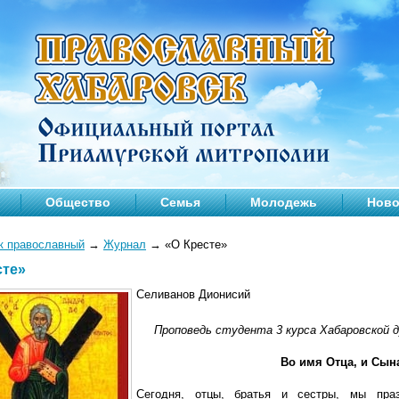
Общество
Семья
Молодежь
Ново
к православный
→
Журнал
→
«О Кресте»
сте»
Селиванов Дионисий
Проповедь студента 3 курса Хабаровской 
Во имя Отца, и Сына
Сегодня, отцы, братья и сестры, мы пра