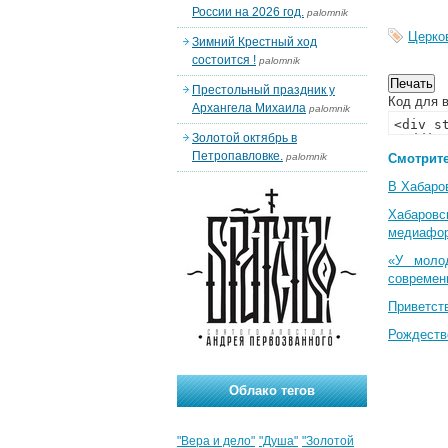
России на 2026 год.
palomnik
Церко
Зимний Крестный ход
состоится !
palomnik
Престольный праздник у
Код для в
Архангела Михаила
palomnik
Золотой октябрь в
Петропавловке.
palomnik
Смотрите
В Хабаро
Хабаровс
медиафо
«У моло
современ
Приветст
Рождеств
Облако тегов
"Вера и дело"
"Душа"
"Золотой