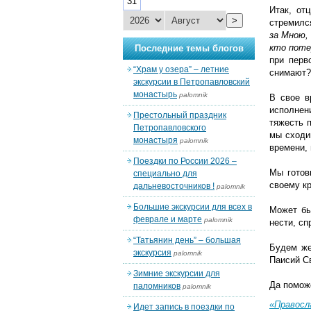
31
Итак, от
>
стремилс
за Мною,
кто поте
Последние темы блогов
при перв
“Храм у озера” – летние
снимают?
экскурсии в Петропавловский
монастырь
palomnik
В свое в
исполнен
Престольный праздник
тяжесть 
Петропавловского
мы сходим
монастыря
palomnik
времени,
Поездки по России 2026 –
Мы готов
специально для
своему кр
дальневосточников !
palomnik
Большие экскурсии для всех в
Может бы
феврале и марте
palomnik
нести, сп
“Татьянин день” – большая
Будем же
экскурсия
palomnik
Паисий Св
Зимние экскурсии для
Да помож
паломников
palomnik
«Правосл
Идет запись в поездки по