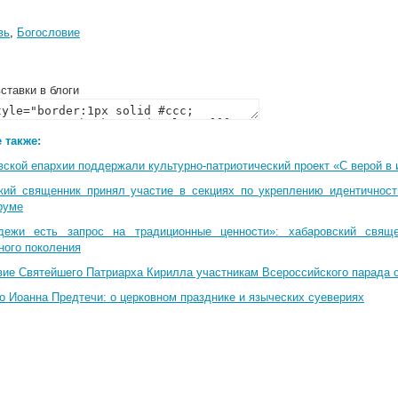
вь
,
Богословие
ставки в блоги
 также:
вской епархии поддержали культурно-патриотический проект «С верой в
кий священник принял участие в секциях по укреплению идентичнос
руме
дежи есть запрос на традиционные ценности»: хабаровский свящ
ного поколения
вие Святейшего Патриарха Кирилла участникам Всероссийского парада 
о Иоанна Предтечи: о церковном празднике и языческих суевериях