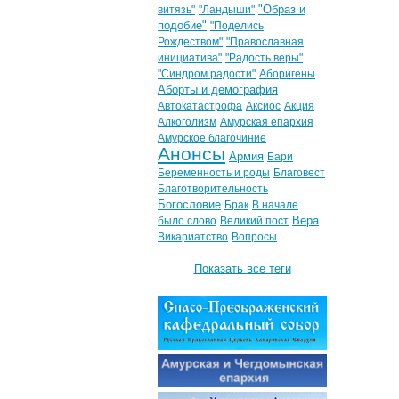
"Образ и
витязь"
"Ландыши"
подобие"
"Поделись
Рождеством"
"Православная
инициатива"
"Радость веры"
"Синдром радости"
Аборигены
Аборты и демография
Автокатастрофа
Аксиос
Акция
Алкоголизм
Амурская епархия
Амурское благочиние
Анонсы
Армия
Бари
Беременность и роды
Благовест
Благотворительность
Богословие
Брак
В начале
Вера
было слово
Великий пост
Викариатство
Вопросы
Показать все теги