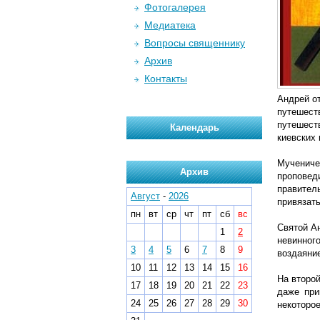
Фотогалерея
Медиатека
Вопросы священнику
Архив
Контакты
Андрей о
путешест
путешест
Календарь
киевских 
Мучениче
Архив
проповед
правител
Август
-
2026
привязать
пн
вт
ср
чт
пт
сб
вс
Святой А
1
2
невинног
3
4
5
6
7
8
9
воздаяние
10
11
12
13
14
15
16
На второй
17
18
19
20
21
22
23
даже при
24
25
26
27
28
29
30
некоторое