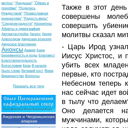
"Образ и
витязь"
"Ландыши"
Также в этот ден
подобие"
"Поделись
Рождеством"
"Православная
совершены моле
инициатива"
"Радость веры"
совершить убиени
"Синдром радости"
Аборигены
Аборты и демография
молитвы сказал ми
Автокатастрофа
Аксиос
Акция
Алкоголизм
Амурская епархия
Амурское благочиние
- Царь Ирод узнал
Анонсы
Армия
Бари
Иисус Христос, и 
Беременность и роды
Благовест
Благотворительность
убить всех младен
Богословие
Брак
В начале
Вера
было слово
Великий пост
первые, кто постра
Викариатство
Вопросы
Небесном теперь к
Показать все теги
нас сейчас идет во
в тылу что делаем
Оно делается н
мужчинами, которы