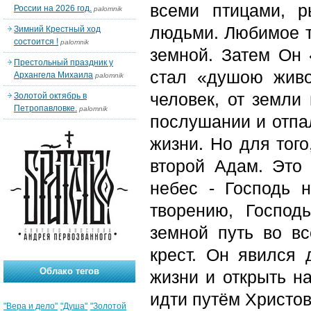
всеми птицами, 
России на 2026 год.
palomnik
людьми. Любимое т
Зимний Крестный ход
состоится !
palomnik
земной. Затем Он 
Престольный праздник у
стал «душою живо
Архангела Михаила
palomnik
человек, от земли
Золотой октябрь в
Петропавловке.
palomnik
послушании и отпа
жизни. Но для того
второй Адам. Это 
небес - Господь 
творению, Господ
земной путь во в
крест. Он явился 
Облако тегов
жизни и открыть н
идти путём Христо
"Вера и дело"
"Душа"
"Золотой