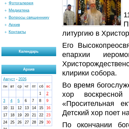
Фотогалерея
Медиатека
1
Вопросы священнику
П
Архив
литургию в Христо
Контакты
Его Высокопреосв
Календарь
епархии иеромо
Христорождествен
Архив
клирики собора.
Август
-
2026
Во время богослуж
пн
вт
ср
чт
пт
сб
вс
хор воскресной
1
2
3
4
5
6
7
8
9
«Просительная е
10
11
12
13
14
15
16
Детский хор поет н
17
18
19
20
21
22
23
24
25
26
27
28
29
30
По окончании бо