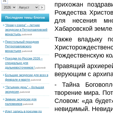
31
прихожан поздрав
>
Рождества Христов
Последние темы блогов
для несения мно
“Храм у озера” – летние
Хабаровской земле
экскурсии в Петропавловский
монастырь
palomnik
Также владыку п
Престольный праздник
Христорождест
Петропавловского
монастыря
palomnik
Рождественскую ко
Поездки по России 2026 –
специально для
Правящий архиерей
дальневосточников !
palomnik
верующим с архипа
Большие экскурсии для всех в
феврале и марте
palomnik
- Тайна Боговоп
“Татьянин день” – большая
творение мира. По
экскурсия
palomnik
Словом: «да будет
Зимние экскурсии для
паломников
palomnik
невидимый. Невиди
Идет запись в поездки по