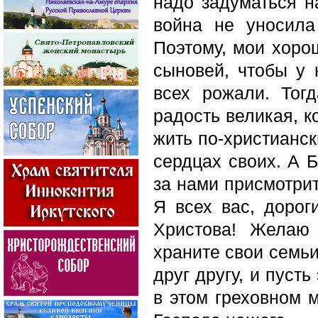
надо задуматься н
война не уносила
Поэтому, мои хоро
сыновей, чтобы у 
всех рожали. Тог
радость великая, к
жить по-христианск
сердцах своих. А Б
за нами присмотрит
Я всех вас, дорог
Христова! Желаю
храните свои семь
друг другу, и пуст
в этом греховном 