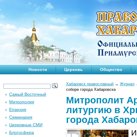
Новости
Церковь
Общество
Хабаровск православный
→
Журнал
соборе города Хабаровска
Самый Восточный
Митрополит А
Митрополия
литургию в Хр
Епархия
города Хабаро
Семинария
Церковные СМИ
И
Блогосфера