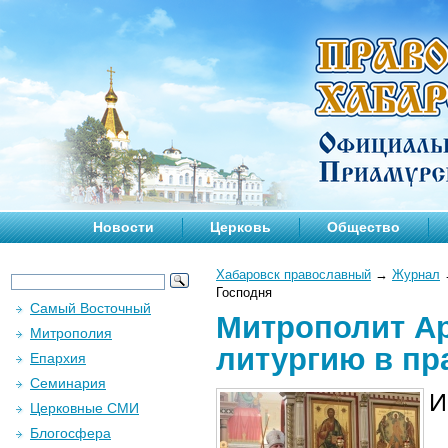
Новости
Церковь
Общество
Хабаровск православный
→
Журнал
Господня
Самый Восточный
Митрополит А
Митрополия
литургию в пр
Епархия
Семинария
И
Церковные СМИ
Блогосфера