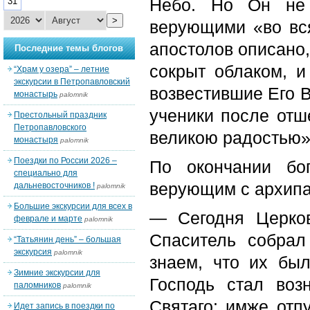
Небо. Но Он не
31
>
верующими «во вся
апостолов описано,
Последние темы блогов
сокрыт облаком, и
“Храм у озера” – летние
экскурсии в Петропавловский
возвестившие Его В
монастырь
palomnik
ученики после отш
Престольный праздник
Петропавловского
великою радостью»
монастыря
palomnik
Поездки по России 2026 –
По окончании бо
специально для
верующим с архипа
дальневосточников !
palomnik
Большие экскурсии для всех в
— Сегодня Церков
феврале и марте
palomnik
Спаситель собрал
“Татьянин день” – большая
экскурсия
palomnik
знаем, что их был
Зимние экскурсии для
Господь стал воз
паломников
palomnik
Святаго: имже отпу
Идет запись в поездки по