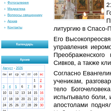
Фотогалерея
2
Медиатека
Г
Вопросы священнику
П
Архив
литургию в Спасо-
Контакты
Его Высокопреосвя
Календарь
управления иеромо
Преображенского 
Архив
Сивков, а также кл
Август
-
2026
Согласно Евангели
пн
вт
ср
чт
пт
сб
вс
ученикам, разгов
1
2
3
4
5
6
7
8
9
тело Богочеловек
10
11
12
13
14
15
16
испытывало боли, и
17
18
19
20
21
22
23
апостолами поднял
24
25
26
27
28
29
30