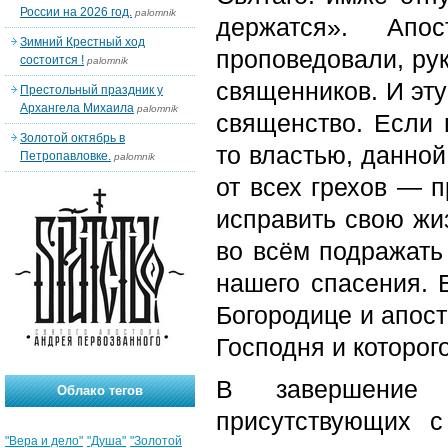
России на 2026 год.
palomnik
держатся». Апо
Зимний Крестный ход
проповедовали, рук
состоится !
palomnik
священников. И эту
Престольный праздник у
Архангела Михаила
palomnik
священство. Если 
Золотой октябрь в
то властью, данной
Петропавловке.
palomnik
от всех грехов — 
исправить свою жиз
во всём подражать
нашего спасения. 
Богородице и апост
Господня и которог
В завершение 
Облако тегов
присутствующих 
"Вера и дело"
"Душа"
"Золотой