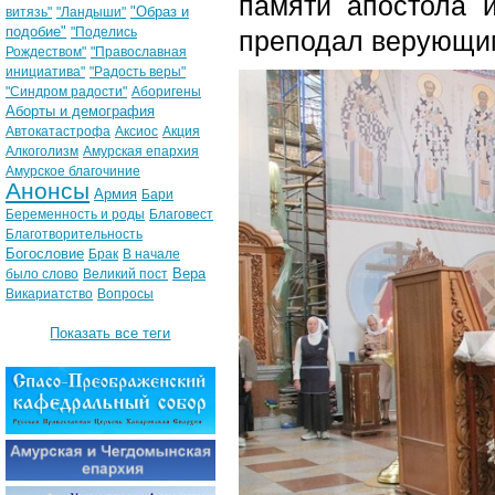
памяти апостола и
"Образ и
витязь"
"Ландыши"
подобие"
"Поделись
преподал верующим
Рождеством"
"Православная
инициатива"
"Радость веры"
"Синдром радости"
Аборигены
Аборты и демография
Автокатастрофа
Аксиос
Акция
Алкоголизм
Амурская епархия
Амурское благочиние
Анонсы
Армия
Бари
Беременность и роды
Благовест
Благотворительность
Богословие
Брак
В начале
Вера
было слово
Великий пост
Викариатство
Вопросы
Показать все теги