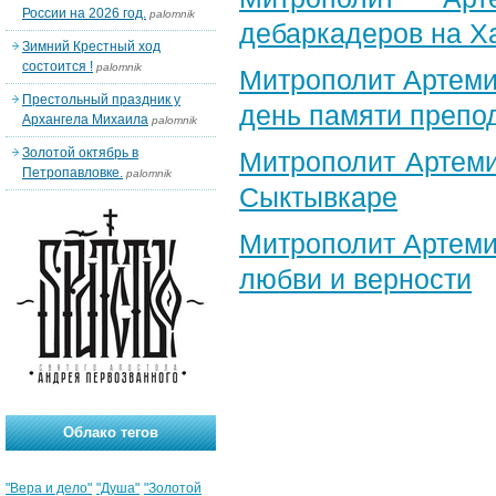
России на 2026 год.
palomnik
дебаркадеров на Х
Зимний Крестный ход
состоится !
palomnik
Митрополит Артеми
Престольный праздник у
день памяти препо
Архангела Михаила
palomnik
Золотой октябрь в
Митрополит Артеми
Петропавловке.
palomnik
Сыктывкаре
Митрополит Артеми
любви и верности
Облако тегов
"Вера и дело"
"Душа"
"Золотой