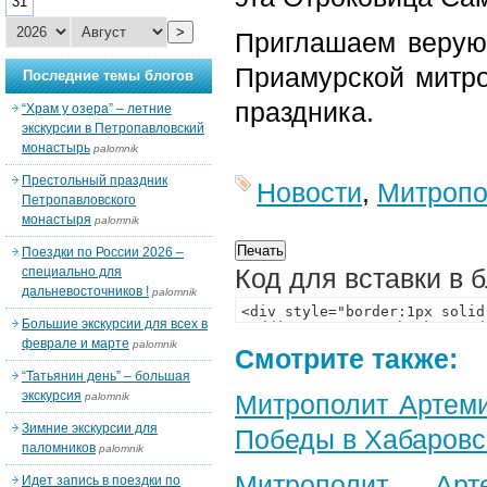
31
>
Приглашаем верующ
Приамурской митро
Последние темы блогов
праздника.
“Храм у озера” – летние
экскурсии в Петропавловский
монастырь
palomnik
Престольный праздник
Новости
,
Митропо
Петропавловского
монастыря
palomnik
Поездки по России 2026 –
Код для вставки в 
специально для
дальневосточников !
palomnik
Большие экскурсии для всех в
феврале и марте
palomnik
Смотрите также:
“Татьянин день” – большая
экскурсия
Митрополит Артеми
palomnik
Зимние экскурсии для
Победы в Хабаровс
паломников
palomnik
Митрополит Арт
Идет запись в поездки по