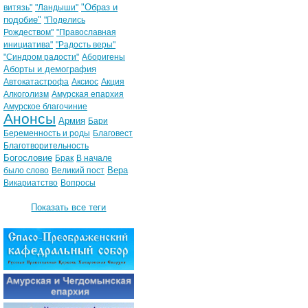
"Образ и
витязь"
"Ландыши"
подобие"
"Поделись
Рождеством"
"Православная
инициатива"
"Радость веры"
"Синдром радости"
Аборигены
Аборты и демография
Автокатастрофа
Аксиос
Акция
Алкоголизм
Амурская епархия
Амурское благочиние
Анонсы
Армия
Бари
Беременность и роды
Благовест
Благотворительность
Богословие
Брак
В начале
Вера
было слово
Великий пост
Викариатство
Вопросы
Показать все теги