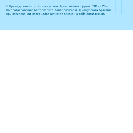
© Приамурская митрополия Русской Православной Церкви, 2012 - 2026
По благословению Митрополита Хабаровского и Приамурского Артемия.
При копировании материалов активная ссылка на сайт обязательна.