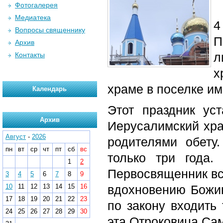
Фотогалерея
Медиатека
4
Вопросы священнику
П
Архив
л
Контакты
х
храме в поселке им
Календарь
Этот праздник ус
Архив
Иерусалимский хра
Август
-
2026
родителями обету
пн
вт
ср
чт
пт
сб
вс
только три года
1
2
Первосвященник вст
3
4
5
6
7
8
9
10
11
12
13
14
15
16
вдохновению Божию
17
18
19
20
21
22
23
по закону входить 
24
25
26
27
28
29
30
эта Отроковица Са