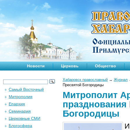
Новости
Церковь
Общество
Хабаровск православный
→
Журнал
Пресвятой Богородицы
Самый Восточный
Митрополит Ар
Митрополия
празднования 
Епархия
Богородицы
Семинария
Церковные СМИ
И
Блогосфера