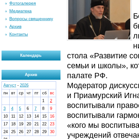
Фотогалерея
Медиатека
Б
Вопросы священнику
б
Архив
л
Контакты
н
стола «Развитие со
Календарь
семьи и школы», к
палате РФ.
Архив
Модератор дискусс
Август
-
2026
пн
вт
ср
чт
пт
сб
вс
и Приамурский Игна
1
2
воспитывали правос
3
4
5
6
7
8
9
воспитывали гармон
10
11
12
13
14
15
16
«кого мы воспитыв
17
18
19
20
21
22
23
24
25
26
27
28
29
30
учреждений отвеча