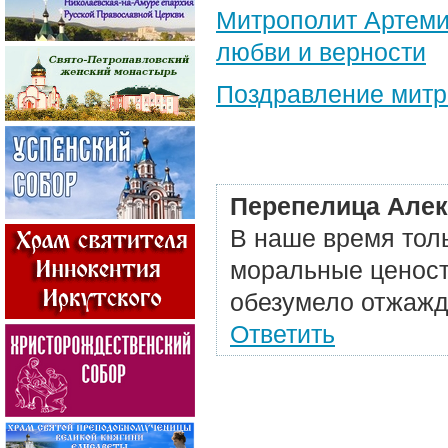
Митрополит Артеми
любви и верности
Поздравление​ мит
Перепелица Але
В наше время тол
моральные ценост
обезумело отжажд
Ответить