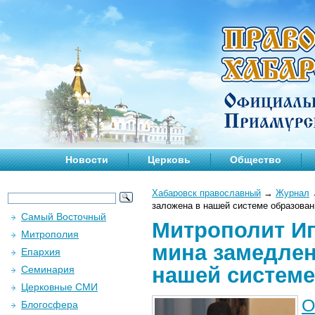
Новости
Церковь
Общество
Хабаровск православный
→
Журнал
заложена в нашей системе образован
Самый Восточный
Митрополит Иг
Митрополия
мина замедлен
Епархия
нашей системе
Семинария
Церковные СМИ
О
Блогосфера