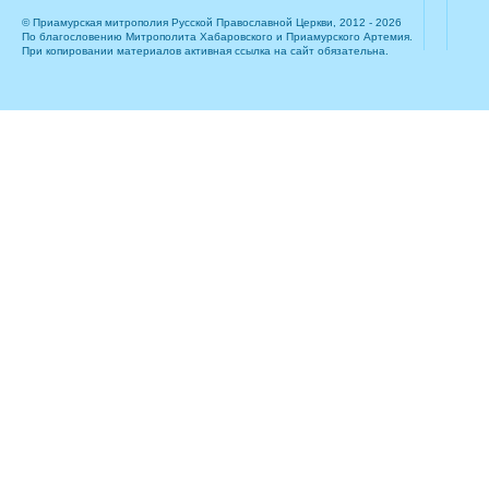
© Приамурская митрополия Русской Православной Церкви, 2012 - 2026
По благословению Митрополита Хабаровского и Приамурского Артемия.
При копировании материалов активная ссылка на сайт обязательна.