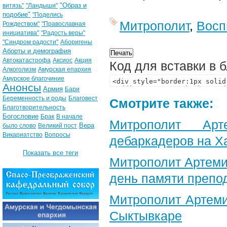
"Образ и
витязь"
"Ландыши"
подобие"
"Поделись
Митрополит
,
Восп
Рождеством"
"Православная
инициатива"
"Радость веры"
"Синдром радости"
Аборигены
Аборты и демография
Автокатастрофа
Аксиос
Акция
Код для вставки в 
Алкоголизм
Амурская епархия
Амурское благочиние
Анонсы
Армия
Бари
Беременность и роды
Благовест
Смотрите также:
Благотворительность
Богословие
Брак
В начале
Митрополит Арт
Вера
было слово
Великий пост
Викариатство
Вопросы
дебаркадеров на Х
Показать все теги
Митрополит Артеми
день памяти препо
Митрополит Артеми
Сыктывкаре