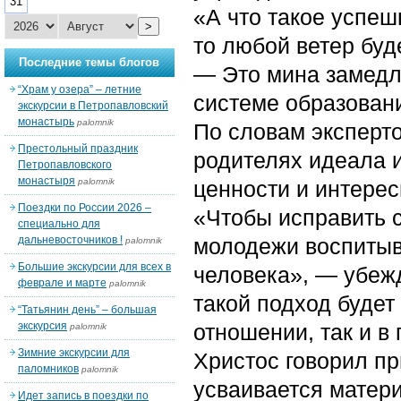
31
«А что такое успеш
>
то любой ветер буд
Последние темы блогов
— Это мина замедл
“Храм у озера” – летние
системе образован
экскурсии в Петропавловский
монастырь
palomnik
По словам эксперто
Престольный праздник
родителях идеала 
Петропавловского
монастыря
palomnik
ценности и интерес
Поездки по России 2026 –
«Чтобы исправить 
специально для
дальневосточников !
молодежи воспитыв
palomnik
Большие экскурсии для всех в
человека», — убежд
феврале и марте
palomnik
такой подход будет
“Татьянин день” – большая
экскурсия
отношении, так и в
palomnik
Зимние экскурсии для
Христос говорил п
паломников
palomnik
усваивается матер
Идет запись в поездки по