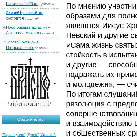
России на 2026 год.
По мнению участни
palomnik
Зимний Крестный ход
образами для полн
состоится !
palomnik
являются Иисус Хр
Престольный праздник у
Архангела Михаила
Невский и другие с
palomnik
Золотой октябрь в
«Сама жизнь святы
Петропавловке.
palomnik
стойкость в испыта
и другие — способн
подражать их приме
и молодежи», — сч
По итогам слушани
резолюция с предл
совершенствованию
Облако тегов
и взаимодействию Ц
и общественных ор
"Вера и дело"
"Душа"
"Золотой