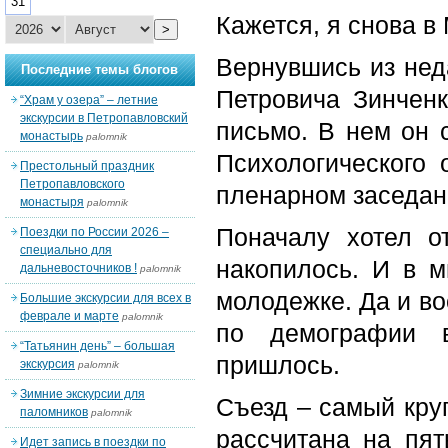
31
Кажется, я снова в
>
Вернувшись из нед
Последние темы блогов
Петровича Зинченк
“Храм у озера” – летние
экскурсии в Петропавловский
письмо. В нем он 
монастырь
palomnik
Психологического 
Престольный праздник
Петропавловского
пленарном заседан
монастыря
palomnik
Поначалу хотел о
Поездки по России 2026 –
специально для
накопилось. И в м
дальневосточников !
palomnik
молодежке. Да и в
Большие экскурсии для всех в
феврале и марте
palomnik
по демографии в
“Татьянин день” – большая
пришлось.
экскурсия
palomnik
Зимние экскурсии для
Съезд – самый кру
паломников
palomnik
рассчитана на пят
Идет запись в поездки по