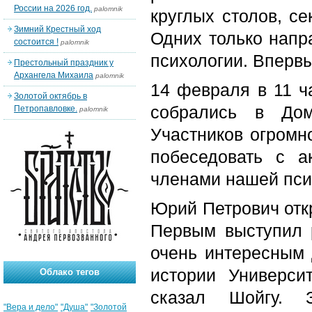
России на 2026 год.
palomnik
круглых столов, се
Зимний Крестный ход
Одних только напр
состоится !
palomnik
психологии. Впервы
Престольный праздник у
Архангела Михаила
palomnik
14 февраля в 11 ч
Золотой октябрь в
собрались в Дом
Петропавловке.
palomnik
Участников огромно
побеседовать с а
членами нашей пси
Юрий Петрович отк
Первым выступил 
очень интересным 
истории Универси
Облако тегов
сказал Шойгу. 
"Вера и дело"
"Душа"
"Золотой