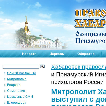
Новости
Церковь
Общество
Хабаровск правосл
Самый Восточный
и Приамурский Игн
Митрополия
психологов России
Епархия
Митрополит Ха
Семинария
Церковные СМИ
выступил с до
Блогосфера