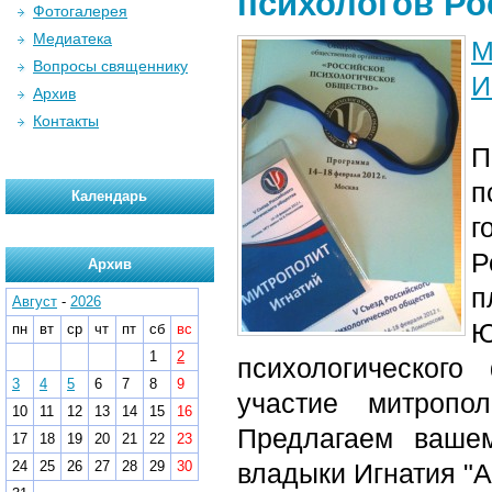
психологов Ро
Фотогалерея
Медиатека
М
Вопросы священнику
И
Архив
Контакты
П
п
Календарь
г
Р
Архив
п
Август
-
2026
Ю
пн
вт
ср
чт
пт
сб
вс
1
2
психологическог
3
4
5
6
7
8
9
участие митропо
10
11
12
13
14
15
16
Предлагаем ваше
17
18
19
20
21
22
23
24
25
26
27
28
29
30
владыки Игнатия "А