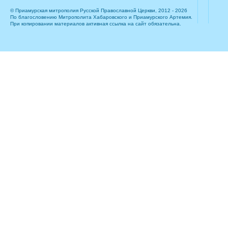
© Приамурская митрополия Русской Православной Церкви, 2012 - 2026
По благословению Митрополита Хабаровского и Приамурского Артемия.
При копировании материалов активная ссылка на сайт обязательна.