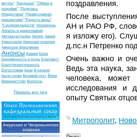
поздравления.
"Образ и
витязь"
"Ландыши"
подобие"
"Поделись
После выступлени
Рождеством"
"Православная
инициатива"
"Радость веры"
АН и РАО РФ, слов
"Синдром радости"
Аборигены
Аборты и демография
я изложу его). Слу
Автокатастрофа
Аксиос
Акция
Алкоголизм
Амурская епархия
д.пс.н Петренко по
Амурское благочиние
Анонсы
Армия
Бари
Очень важно и оч
Беременность и роды
Благовест
Благотворительность
Ведь эта наука, з
Богословие
Брак
В начале
Вера
было слово
Великий пост
человека, может
Викариатство
Вопросы
исследования и д
Показать все теги
опыту Святых отцо
Митрополит
,
Ново