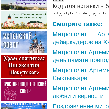
Код для вставки в 
Смотрите также:
Митрополит Арт
дебаркадеров на Х
Митрополит Артеми
день памяти препо
Митрополит Артеми
Сыктывкаре
Митрополит Артеми
любви и верности
Поздравление​ мит