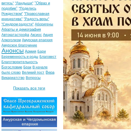
"Образ и
витязь"
"Ландыши"
подобие"
"Поделись
Рождеством"
"Православная
инициатива"
"Радость веры"
"Синдром радости"
Аборигены
Аборты и демография
Автокатастрофа
Аксиос
Акция
Алкоголизм
Амурская епархия
Амурское благочиние
Анонсы
Армия
Бари
Беременность и роды
Благовест
Благотворительность
Богословие
Брак
В начале
Вера
было слово
Великий пост
Викариатство
Вопросы
Показать все теги