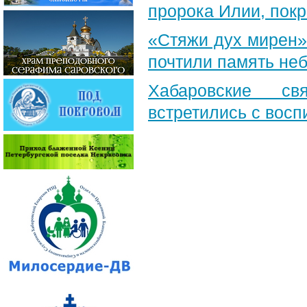
пророка Илии, пок
«Стяжи дух мирен»
почтили память неб
Хабаровские св
встретились с вос