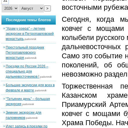
31
восточными рубежа
>
Сегодня, когда м
Последние темы блогов
ковчег с мощами
“Храм у озера” – летние
экскурсии в Петропавловский
колыбели русского 
монастырь
palomnik
дальневосточных 
Престольный праздник
Петропавловского
Само это событие 
монастыря
palomnik
поколений, об об
Поездки по России 2026 –
специально для
невозможно раздел
дальневосточников !
palomnik
Торжественная п
Большие экскурсии для всех в
феврале и марте
palomnik
Казанском храме
“Татьянин день” – большая
Приамурский Артем
экскурсия
palomnik
ковчег с мощами б
Зимние экскурсии для
паломников
palomnik
Храма Победы. Нач
Идет запись в поездки по