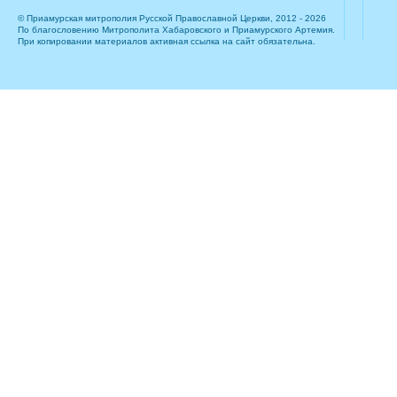
© Приамурская митрополия Русской Православной Церкви, 2012 - 2026
По благословению Митрополита Хабаровского и Приамурского Артемия.
При копировании материалов активная ссылка на сайт обязательна.