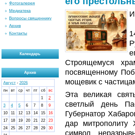
его престольн
Фотогалерея
Медиатека
И
Вопросы священнику
Архив
1
Контакты
Р
е
Календарь
Строящемуся хра
посвященному Побе
Архив
мощевик с частица
Август
-
2026
пн
вт
ср
чт
пт
сб
вс
Эта великая свя
1
2
светлый день Па
3
4
5
6
7
8
9
Губернатор Хабаро
10
11
12
13
14
15
16
17
18
19
20
21
22
23
дар митрополиту 
24
25
26
27
28
29
30
символ неразрыв