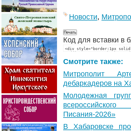
Новости
,
Митропо
Код для вставки в 
Смотрите также:
Митрополит Арт
дебаркадеров на Х
Молодежная груп
всероссийского
Писания-2026»
В Хабаровске пр