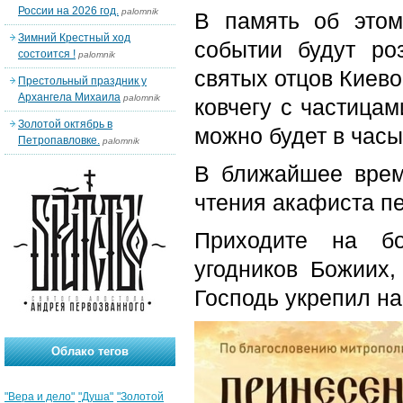
России на 2026 год.
palomnik
В память об это
Зимний Крестный ход
событии будут ро
состоится !
palomnik
святых отцов Киево
Престольный праздник у
Архангела Михаила
palomnik
ковчегу с частица
Золотой октябрь в
можно будет в часы
Петропавловке.
palomnik
В ближайшее врем
чтения акафиста пе
Приходите на бо
угодников Божиих,
Господь укрепил на
Облако тегов
"Вера и дело"
"Душа"
"Золотой