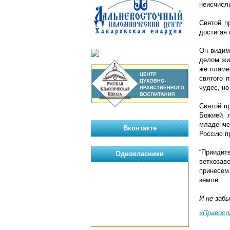
неисчисли
Святой п
достигая
Он видим
делом жи
же пламе
святого 
чудес, н
Святой п
Божией л
младенче
Вконтакте
Россию пр
“Приидит
Однокласники
ветхозав
принесем
земле.
И не забы
«Правосл