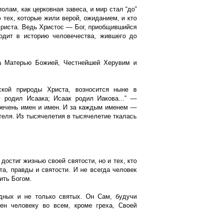
лам, как церковная завеса, и мир стал “до”
 тех, которые жили верой, ожиданием, и кто
Христа. Ведь Христос — Бог, приобщившийся
ходит в историю человечества, жившего до
ла Матерью Божией, Честнейшей Херувим и
ской природы Христа, возносится ныне в
 родил Исаака; Исаак родил Иакова...” —
еречень имен и имен. И за каждым именем —
теля. Из тысячелетия в тысячелетие ткалась
достиг жизнью своей святости, но и тех, кто
а, правды и святости. И не всегда человек
ить Богом.
дных и не только святых. Он Сам, будучи
ен человеку во всем, кроме греха, Своей