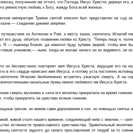
оносец, полученное им оттого, что Господь Иисус Христос держал его, 
его ревностную любовь к Богу, жажду Бога всей жизнью.
еском императоре Траяне святой епископ был представлен на суд за
 казни — съедению дикими зверями.
 путешествия из Антиохии в Рим, к месту казни, святитель Игнатий пи
ют его душу, объятую пламенем любви ко Христу: “Теперь пишу я, пол
а. Я — пшеница Божия; да измолот буду зубами зверей, чтобы мне б
стовым учеником,— ныне, когда не желаю ничего ни из видимого, ни из
то он беспрестанно повторяет имя Иисуса Христа, ведущие его на ка
что в его сердце написано имя Иисуса, и потому уста постоянно исповеду
святителю Игнатию безбоязненно встретить ужасную смерть. А на се
запечатленными начальные буквы имени любимого им Иисуса Христа.
нная смерть мученика и сила его молитвы прекратила на время гонения
м, чтобы прекратить на христиан всякое гонение.
мощные грехом, не имеем сами дерзновения и сил, но помощью святых и
ликий, живой столп нашего времени, соединяющий небо с землею,— свя
ьство истинности православного христианства. Удивительный молитве
венец святости задолго до своего прославления от людей за то сияние