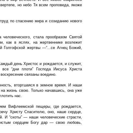
вертепе, но небо Тя всем проповеда, якоже
труд по спасению мира и созиданию нового
человеческого, стала прообразом Святой
и, как в яслях, на жертвеннике возлежит
 Голгофской жертвы —“...се Агнец Божий,
Каждый день Христос и рождается, и служит,
 все “дни плоти” Господа Иисуса Христа
 воскресение связаны воедино.
ечность, вторгшаяся в земное время. И наши
ь на жизнь свою. Только начавшись, она уже
глотить нас.
бием Вифлеемской пещеры, где рождается,
тречу Христу Спасителю, оно, наше сердце,
. И “скоты” — наши человеческие страсти,
чистым сердцем Богу дар — свою любовь,