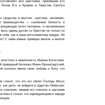
составляют все христиане, принявшие Его
 Телом Его и Кровию в Таинстве Святого
го сродства в мыслях, чувствах, желаниях,
ие преимущества — сыновнюю близость в
освещающие всего человека, и несомненную
 быть едины духом со Христом не только по
 себе, как и наши ветхозаветные предки. Но
ог! С нами живые примеры многих и многих
.
 апостола и евангелиста Иоанна Богослова.
той праведный батюшка Иоанн Кронштадтский,
кой полноте явили свою любовь к Богу, что
е гласит, что это его обнял Господь Иисус
е, как дети, не войдете в Царство Небесное”
ти спасения, вверив его сначала в научение
о истины в только что нарождающемся народе
венцом.