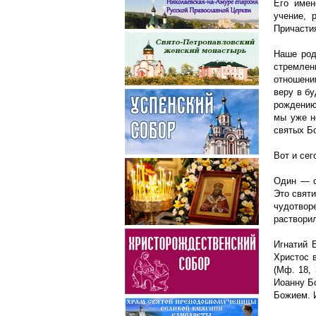
Его имен
учение, 
Причасти
Наше род
стремле
отношени
веру в б
рождению,
мы уже н
святых Бо
Вот и сег
Один — с
Это свят
чудотвор
растворил
Игнатий 
Христос в
(Мф. 18, 
Иоанну Б
Божием. И