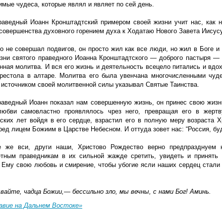
мые чудеса, которые являл и являет по сей день.
раведный Иоанн Кронштадтский примером своей жизни учит нас, как 
 совершенства духовного горением духа к Ходатаю Нового Завета Иисусу
о не совершал подвигов, он просто жил как все люди, но жил в Боге и
зни святого праведного Иоанна Кронштадтского — доброго пастыря — 
нная молитва. И вся его жизнь и деятельность всецело питались и вд
престола в алтаре. Молитва его была увенчана многочисленными чуд
о источником своей молитвенной силы указывал Святые Таинства.
раведный Иоанн показал нам совершенную жизнь, он принес свою жизн
юбви самовластно проявлялось чрез него, превращая его в жертв
ских лет войдя в его сердце, взрастил его в полную меру возраста Хр
ед лицем Божиим в Царстве Небесном. И оттуда зовет нас: “Россия, буд
е же вси, други наши, Христово Рождество верно предпразднуем 
етным праведникам в их сильной жажде сретить, увидеть и принять
 Ему свою любовь и смирение, чтобы убогие ясли наших сердец стал
вайте, чадца Божии,— бессильно зло, мы вечны, с нами Бог! Аминь.
авие на Дальнем Востоке»