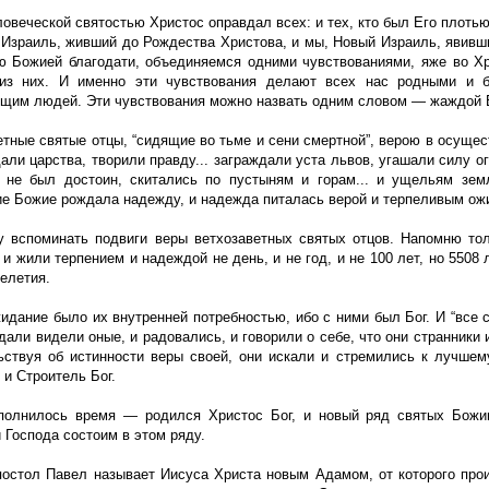
овеческой святостью Христос оправдал всех: и тех, кто был Его плотью 
 Израиль, живший до Рождества Христова, и мы, Новый Израиль, явив
ю Божией благодати, объединяемся одними чувствованиями, яже во Х
из них. И именно эти чувствования делают всех нас родными и б
щим людей. Эти чувствования можно назвать одним словом — жаждой 
етные святые отцы, “сидящие во тьме и сени смертной”, верою в осуще
дали царства, творили правду... заграждали уста львов, угашали силу ог
 не был достоин, скитались по пустыням и горам... и ущельям земли
ие Божие рождала надежду, и надежда питалась верой и терпеливым ож
у вспоминать подвиги веры ветхозаветных святых отцов. Напомню тол
и жили терпением и надеждой не день, и не год, и не 100 лет, но 5508 
елетия.
идание было их внутренней потребностью, ибо с ними был Бог. И “все с
дали видели оные, и радовались, и говорили о себе, что они странники 
ьствуя об истинности веры своей, они искали и стремились к лучшему
и Строитель Бог.
полнилось время — родился Христос Бог, и новый ряд святых Божи
 Господа состоим в этом ряду.
постол Павел называет Иисуса Христа новым Адамом, от которого про