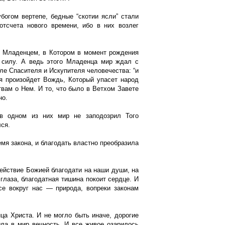
богом вертепе, бедные “скотии ясли” стали
отсчета нового времени, ибо в них возлег
 Младенцем, в Котором в момент рождения
и силу. А ведь этого Младенца мир ждал с
ле Спасителя и Искупителя человечества: “и
я произойдет Вождь, Который упасет народ
твам о Нем. И то, что было в Ветхом Завете
но.
в одном из них мир не заподозрил Того
ся.
мя закона, и благодать властно преобразила
ействие Божией благодати на наши души, на
глаза, благодатная тишина покоит сердце. И
все вокруг нас — природа, вопреки законам
ца Христа. И не могло быть иначе, дорогие
ла в мир вечность. И все живое озарилось