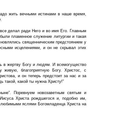
надо жить вечными истинами в наше время,
.
 все делал ради Него и во имя Его. Главным
были пламенное служение литургии и такая
охновлялись священническим предстоянием у
есными исцелениями, и он не скрывал этих
ь в жертву Богу и людям. И всемогущество
у живую, благоприятную Богу. Христос, с
истова, и он теперь предстоит за нас и за
ь такой, какой ты нужна Христу!”
ныне”. Поревнуем новозаветным святым и
 Иисуса Христа рождшегося и, подобно им,
и любимыми яслями Богомладенца Христа на