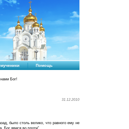
мученики
Помощь
 нами Бог!
31.12.2010
зад, было столь велико, что равного ему не
, Бог явися во плоти”.