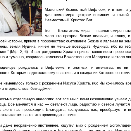
Маленький безвестный Вифлеем, и в нем, в у
для всего мира центром внимания и точкой 
Невместимый Христос Бог.
Бог — Властитель мира — явился смиренным
мало кто прозрел Божие величие, и славу, 
оей истории, приняв в пророчествах обетование Божие о явлении на зем
еем, земля Иудина, ничем не меньше воеводств Иудиных, ибо из теб
аиля” (Мф. 2, 6). И вот рождением Христа пришел конец всем пророчес
нно и туманно, озарилось явлением Божественного Младенца и стало яв
ладенцев рождалось в Вифлееме, и знатных, и именитых, но ни 
нного, Которым надлежало ему спастись и в ожидании Которого он томил
е изменилось только с рождением Иисуса Христа, ибо Им кончилось вре
 и отерла слезы безнадёжия.
весьма отдаленную аналогию: вот все мы с вами безошибочно узнаем д
дца. Все меняется в нас — светлеют лица, радостию и светом лучатся 
олько в нас происходит. Благодать, коснувшись нас, преобразует и 
 откликается на то, что происходит с нами.
 и даже несравненно явственнее, ощутил мир с рождением Богомладен
ь Вечный явился во времени и Бестелесный — во плоти, и с Ним вош