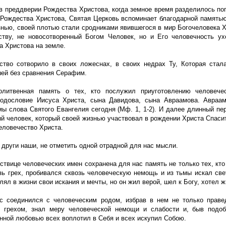
в преддверии Рождества Христова, когда земное время разделилось попо
” Рождества Христова, Святая Церковь вспоминает благодарной памятью
знью, своей плотью стали сродниками явившегося в мир Богочеловека 
ству, не новосотворенный Богом Человек, но и Его человечность у
а Христова на земле.
ство сотворило в своих ложеснах, в своих недрах Ту, Которая ста
ей без сравнения Серафим.
литвенная память о тех, кто послужил приуготовлению человече
Родословие Иисуса Христа, сына Давидова, сына Авраамова. Авраам
ы слова Святого Евангелия сегодня (Мф. 1, 1-2). И далее длинный п
ый человек, который своей жизнью участвовал в рождении Христа Спаси
еловечество Христа.
 други наши, не отметить одной отрадной для нас мысли.
ствице человеческих имен сохранена для нас память не только тех, кто 
зь грех, пробивался сквозь человеческую немощь и из тьмы искал свет
ял в жизни свои искания и мечты, но он жил верой, шел к Богу, хотел ж
с соединился с человеческим родом, избрав в нем не только праве
 грехом, знал меру человеческой немощи и слабости и, быв подоб
нной любовью всех воплотил в Себя и всех искупил Собою.