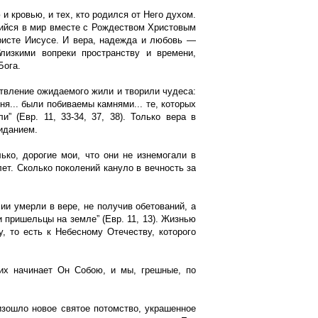
и кровью, и тех, кто родился от Него духом.
шийся в мир вместе с Рождеством Христовым
ристе Иисусе. И вера, надежда и любовь —
лизкими вопреки пространству и времени,
Бога.
ствление ожидаемого жили и творили чудеса:
ня... были побиваемы камнями... те, которых
” (Евр. 11, 33-34, 37, 38). Только вера в
иданием.
ько, дорогие мои, что они не изнемогали в
лет. Сколько поколений кануло в вечность за
ии умерли в вере, не получив обетований, а
и пришельцы на земле” (Евр. 11, 13). Жизнью
, то есть к Небесному Отечеству, которого
их начинает Он Собою, и мы, грешные, по
изошло новое святое потомство, украшенное