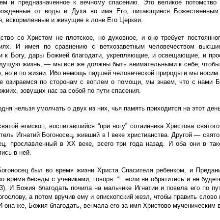
ем и предназначенное к вечному спасению. Это великое потомство 
рожденные от воды и Духа во имя Его, питающиеся Божественным
я, вскормленные и живущие в лоне Его Церкви.
ство со Христом не плотское, но духовное, и оно требует постоянно
ниях. И имея по сравнению с ветхозаветным человечеством высш
и к Богу, дары Божией благодати, укрепляющие, и освещающие, и пр
удущую жизнь, — мы все же должны быть внимательными к себе, чтобы
 но и по жизни. Ибо немощь падшей человеческой природы и мы носим в
е озираемся по сторонам с воплем о помощи, мы знаем, что с нами Б
жиих, зовущих нас за собой по пути спасения.
одня нельзя умолчать о двух из них, чья память приходится на этот день
вятой епископ, воспитавшийся “при ногу” сотаинника Христова святого
итель Игнатий Богоносец, живший в I веке христианства. Другой — свя
ец, прославленный в XX веке, всего три года назад. И оба они в та
ись в ней.
Богоносец был во время жизни Христа Спасителя ребенком, и Предани
о время беседы с учениками, говоря: “...если не обратитесь и не будет
3). И Божия благодать почила на мальчике Игнатии и повела его по пу
огослову, а потом вручив ему и епископский жезл, чтобы править слов
 она же, Божия благодать, венчала его за имя Христово мученическим 