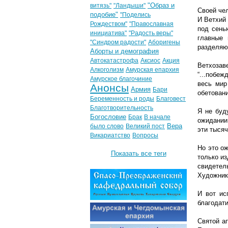
"Образ и
витязь"
"Ландыши"
Своей чел
подобие"
"Поделись
И Ветхий
Рождеством"
"Православная
под сень
инициатива"
"Радость веры"
главные 
"Синдром радости"
Аборигены
разделяю
Аборты и демография
Автокатастрофа
Аксиос
Акция
Ветхозав
Алкоголизм
Амурская епархия
“...побеж
Амурское благочиние
весь мир
Анонсы
Армия
Бари
обетован
Беременность и роды
Благовест
Благотворительность
Я не буд
Богословие
Брак
В начале
ожидании 
Вера
было слово
Великий пост
эти тысяч
Викариатство
Вопросы
Но это ож
Показать все теги
только из
свидетел
Художник 
И вот ис
благодати
Святой а