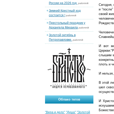
России на 2026 год.
palomnik
Сегодня, 
и “после
Зимний Крестный ход
своей жи
состоится !
palomnik
человече
Престольный праздник у
Рождеств
Архангела Михаила
palomnik
Человече
Золотой октябрь в
Славнейш
Петропавловке.
palomnik
И вот мо
Церкви:“
слышим м
конкретн
плоть и ч
И нельзя,
В этой ле
шел скво
осуществл
Облако тегов
И Христо
искушаем
Божестве
"Вера и дело"
"Душа"
"Золотой