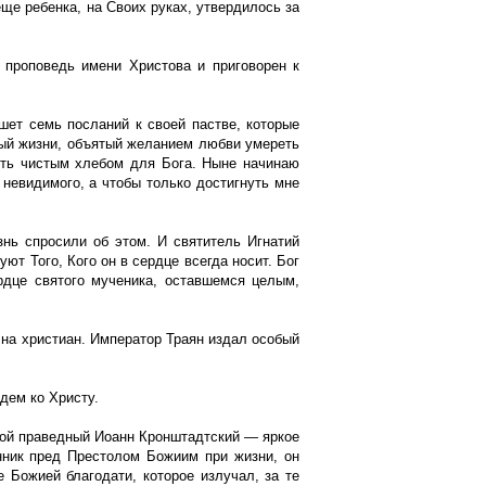
еще ребенка, на Своих руках, утвердилось за
 проповедь имени Христова и приговорен к
шет семь посланий к своей пастве, которые
ный жизни, объятый желанием любви умереть
ыть чистым хлебом для Бога. Ныне начинаю
 невидимого, а чтобы только достигнуть мне
знь спросили об этом. И святитель Игнатий
ют Того, Кого он в сердце всегда носит. Бог
рдце святого мученика, оставшемся целым,
 на христиан. Император Траян издал особый
дем ко Христу.
той праведный Иоанн Кронштадтский — яркое
нник пред Престолом Божиим при жизни, он
 Божией благодати, которое излучал, за те