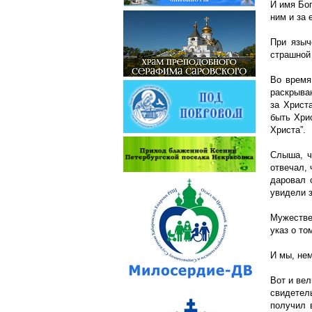
И имя Бог
ним и за 
При языч
страшной
Во время
раскрыва
за Христ
быть Хри
Христа”.
Слыша, ч
отвечал, 
даровал 
увидели 
Мужестве
указ о то
И мы, не
Вот и ве
свидетел
получил 