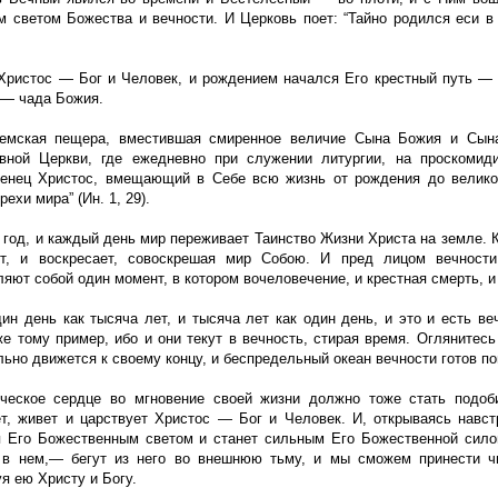
м светом Божества и вечности. И Церковь поет: “Тайно родился еси в 
Христос — Бог и Человек, и рождением начался Его крестный путь — 
 — чада Божия.
мская пещера, вместившая смиренное величие Сына Божия и Сына 
вной Церкви, где ежедневно при служении литургии, на проскомиди
енец Христос, вмещающий в Себе всю жизнь от рождения до великой
рехи мира” (Ин. 1, 29).
 год, и каждый день мир переживает Таинство Жизни Христа на земле. 
т, и воскресает, совоскрешая мир Собою. И пред лицом вечности
яют собой один момент, в котором вочеловечение, и крестная смерть, и
дин день как тысяча лет, и тысяча лет как один день, и это и есть в
же тому пример, ибо и они текут в вечность, стирая время. Оглянитес
ьно движется к своему концу, и беспредельный океан вечности готов по
ческое сердце во мгновение своей жизни должно тоже стать подо
ет, живет и царствует Христос — Бог и Человек. И, открываясь навс
я Его Божественным светом и станет сильным Его Божественной силой
в нем,— бегут из него во внешнюю тьму, и мы сможем принести 
я ею Христу и Богу.