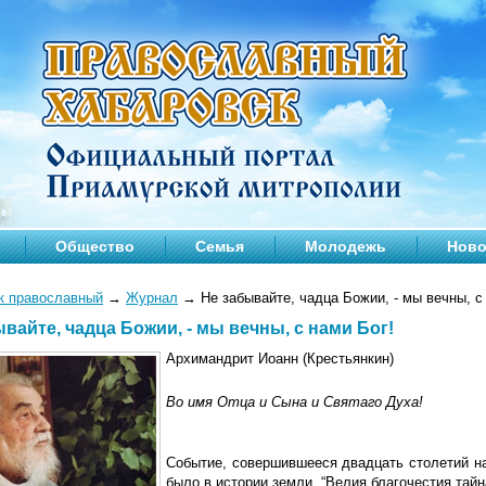
Общество
Семья
Молодежь
Ново
к православный
→
Журнал
→
Не забывайте, чадца Божии, - мы вечны, с
вайте, чадца Божии, - мы вечны, с нами Бог!
Архимандрит Иоанн (Крестьянкин)
Во имя Отца и Сына и Святаго Духа!
Событие, совершившееся двадцать столетий на
было в истории земли. “Велия благочестия тайна