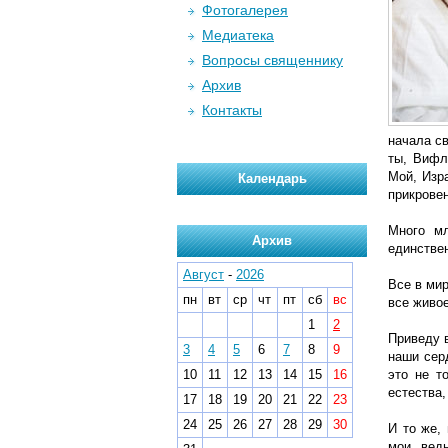
Фотогалерея
Медиатека
Вопросы священнику
Архив
Контакты
начала св
ты, Вифл
Мой, Изр
Календарь
прикрове
Много м
Архив
единстве
Август
-
2026
Все в мир
пн
вт
ср
чт
пт
сб
вс
все живое
1
2
Приведу 
3
4
5
6
7
8
9
наши сер
10
11
12
13
14
15
16
это не т
естества,
17
18
19
20
21
22
23
24
25
26
27
28
29
30
И то же,
мои, вед