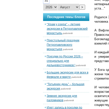
31
нетварны
>
уста...”
Последние темы блогов
Родился 
человека
“Храм у озера” – летние
экскурсии в Петропавловский
А Вифлее
монастырь
palomnik
Правосла
Богомлад
Престольный праздник
вземляй г
Петропавловского
монастыря
palomnik
И каждый
Поездки по России 2026 –
и умирае
специально для
представл
дальневосточников !
palomnik
У Бога о
Большие экскурсии для всех в
жизни то
феврале и марте
palomnik
стремител
“Татьянин день” – большая
И челове
экскурсия
palomnik
возраста
Зимние экскурсии для
освятитс
паломников
живущие 
palomnik
соцарству
Идет запись в поездки по