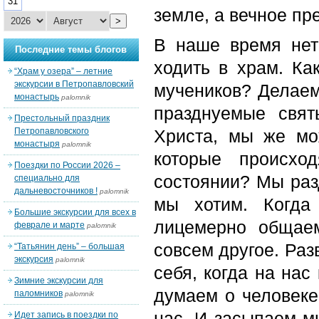
31
земле, а вечное пр
>
В наше время нет
Последние темы блогов
ходить в храм. К
“Храм у озера” – летние
экскурсии в Петропавловский
мучеников? Делаем
монастырь
palomnik
празднуемые свя
Престольный праздник
Петропавловского
Христа, мы же мо
монастыря
palomnik
которые происх
Поездки по России 2026 –
состоянии? Мы разд
специально для
дальневосточников !
palomnik
мы хотим. Когда
Большие экскурсии для всех в
лицемерно общае
феврале и марте
palomnik
совсем другое. Раз
“Татьянин день” – большая
экскурсия
palomnik
себя, когда на нас
Зимние экскурсии для
думаем о человеке
паломников
palomnik
нас. И засыпаем мы
Идет запись в поездки по