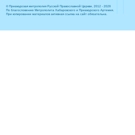
© Приамурская митрополия Русской Православной Церкви, 2012 - 2026
По благословению Митрополита Хабаровского и Приамурского Артемия.
При копировании материалов активная ссылка на сайт обязательна.