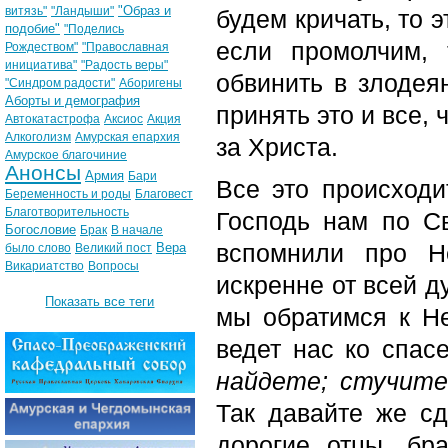
"Образ и
витязь"
"Ландыши"
будем кричать, то э
подобие"
"Поделись
если промолчим, 
Рождеством"
"Православная
инициатива"
"Радость веры"
обвинить в злодея
"Синдром радости"
Аборигены
Аборты и демография
принять это и все,
Автокатастрофа
Аксиос
Акция
Алкоголизм
Амурская епархия
за Христа.
Амурское благочиние
Анонсы
Армия
Бари
Все это происходи
Беременность и роды
Благовест
Благотворительность
Господь нам по Св
Богословие
Брак
В начале
вспомнили про Н
Вера
было слово
Великий пост
Викариатство
Вопросы
искренне от всей д
Показать все теги
мы обратимся к Не
ведет нас ко спас
найдете; стучите
Так давайте же с
дорогие отцы, бр