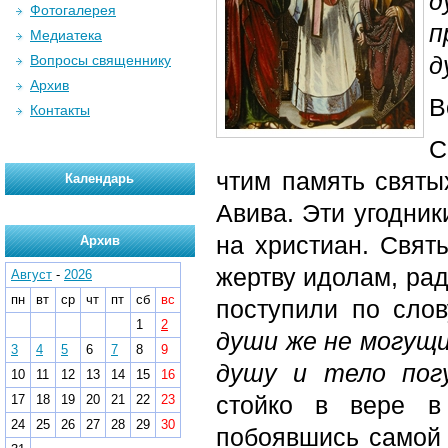
д
Фотогалерея
п
Медиатека
д
Вопросы священнику
Архив
В
Контакты
С
чтим память святы
Календарь
Авива. Эти угодник
на христиан. Свят
Архив
жертву идолам, рад
Август
-
2026
пн
вт
ср
чт
пт
сб
вс
поступили по сло
1
2
души же не могущи
3
4
5
6
7
8
9
душу и тело пог
10
11
12
13
14
15
16
стойко в вере в
17
18
19
20
21
22
23
24
25
26
27
28
29
30
побоявшись самой 