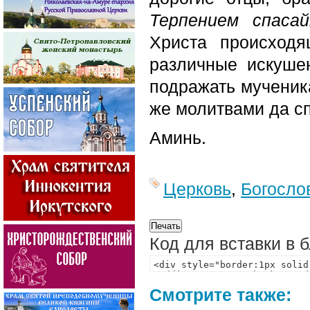
Терпением спаса
Христа происход
различные искуше
подражать мученик
же молитвами да с
Аминь.
Церковь
,
Богосло
Код для вставки в 
Смотрите также: