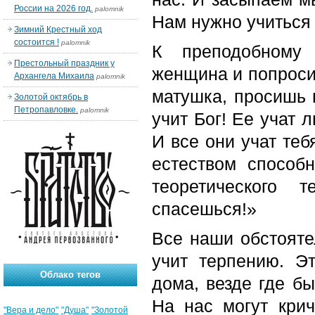
России на 2026 год.
palomnik
Нам нужно учиться
Зимний Крестный ход
состоится !
palomnik
К преподобному 
Престольный праздник у
женщина и попросил
Архангела Михаила
palomnik
матушка, просишь н
Золотой октябрь в
Петропавловке.
palomnik
учит Бог! Ее учат 
И все они учат те
естеством способ
теоретического
спасешься!»
Все наши обстоятел
учит терпению. Э
Облако тегов
дома, везде где б
На нас могут кри
"Вера и дело"
"Душа"
"Золотой