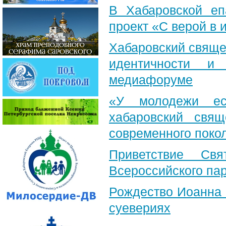
В Хабаровской еп
проект «С верой в
Хабаровский свяще
идентичности и
медиафоруме
«У молодежи ес
хабаровский свя
современного поко
Приветствие Свя
Всероссийского па
Рождество Иоанна 
суевериях