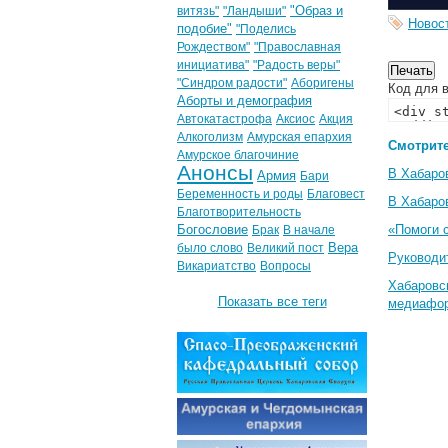
"Образ и
витязь"
"Ландыши"
Новос
подобие"
"Поделись
Рождеством"
"Православная
инициатива"
"Радость веры"
"Синдром радости"
Аборигены
Код для в
Аборты и демография
Автокатастрофа
Аксиос
Акция
Алкоголизм
Амурская епархия
Смотрите
Амурское благочиние
Анонсы
В Хабаро
Армия
Бари
Беременность и роды
Благовест
В Хабаро
Благотворительность
Богословие
«Помоги 
Брак
В начале
Вера
было слово
Великий пост
Руководи
Викариатство
Вопросы
Хабаровс
Показать все теги
медиафо