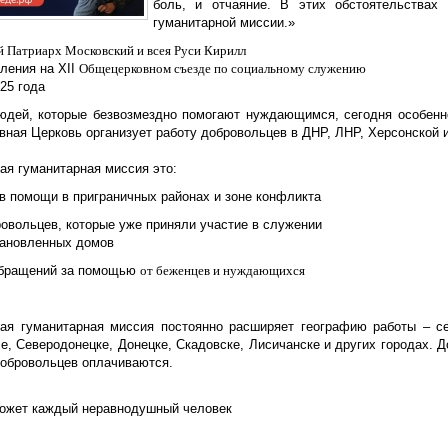
боль, и отчаяние. В этих обстоятельствах
гуманитарной миссии.»
 Патриарх Московский и всея Руси Кирилл
пления на Х
II
Общецерковном съезде по социальному служению
25 года
юдей, которые безвозмездно помогают нуждающимся, сегодня особенно
ная Церковь организует работу добровольцев в ДНР, ЛНР, Херсонской и
ая гуманитарная миссия это:
ов помощи
в приграничных районах и зоне конфликта
ровольцев
, которые уже приняли участие в служении
тановленных домов
обращений за помощью
от беженцев и нуждающихся
ая гуманитарная миссия постоянно расширяет географию работы – с
, Северодонецке, Донецке, Скадовске, Лисичанске и других городах. Д
добровольцев оплачиваются.
ожет каждый неравнодушный человек