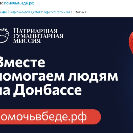
е:
помочьвбеде.рф
ьцы Патриаршей гуманитарной миссии
тг канал