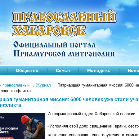
Общество
Семья
Молодежь
Ново
к православный
→
Журнал
→
Патриаршая гуманитарная миссия: 6000 че
 зоне конфликта
ршая гуманитарная миссия: 6000 человек уже стали уч
онфликта
Информационный отдел Хабаровской епархии
«Исполняя свой долг, священники, врачи, сест
жертвенно совершают свое служение в самых т