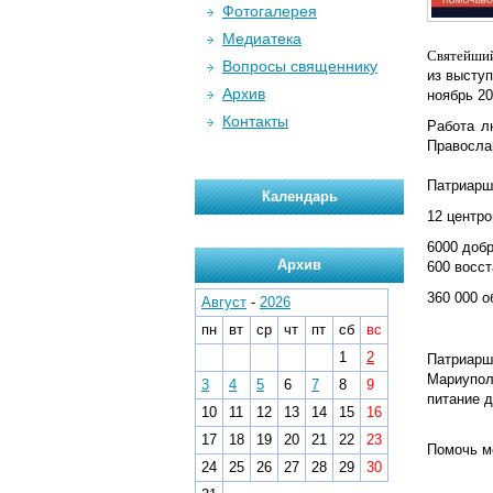
Фотогалерея
Медиатека
Святейший
Вопросы священнику
из высту
Архив
ноябрь 20
Контакты
Работа л
Православ
Патриарш
Календарь
12 центр
6000 доб
Архив
600 восс
360 000 
Август
-
2026
пн
вт
ср
чт
пт
сб
вс
1
2
Патриарш
Мариуполе
3
4
5
6
7
8
9
питание 
10
11
12
13
14
15
16
17
18
19
20
21
22
23
Помочь м
24
25
26
27
28
29
30