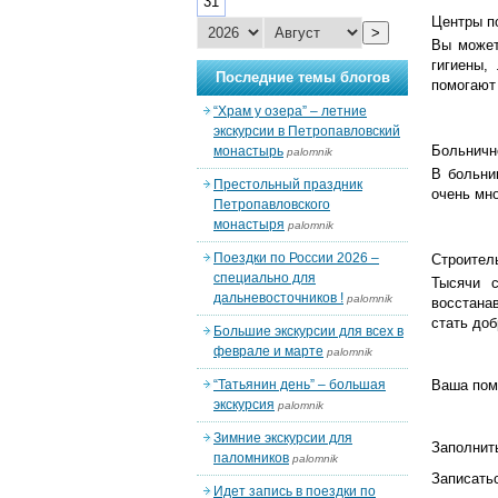
31
Центры п
>
Вы может
гигиены,
Последние темы блогов
помогают
“Храм у озера” – летние
экскурсии в Петропавловский
Больничн
монастырь
palomnik
В больни
Престольный праздник
очень мно
Петропавловского
монастыря
palomnik
Поездки по России 2026 –
Строител
специально для
Тысячи с
дальневосточников !
palomnik
восстана
стать доб
Большие экскурсии для всех в
феврале и марте
palomnik
“Татьянин день” – большая
Ваша пом
экскурсия
palomnik
Зимние экскурсии для
Заполнит
паломников
palomnik
Записатьс
Идет запись в поездки по