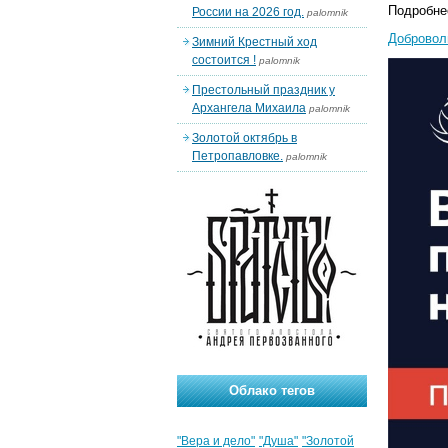
Подробне
России на 2026 год.
palomnik
Добровол
Зимний Крестный ход
состоится !
palomnik
Престольный праздник у
Архангела Михаила
palomnik
Золотой октябрь в
Петропавловке.
palomnik
Облако тегов
"Вера и дело"
"Душа"
"Золотой