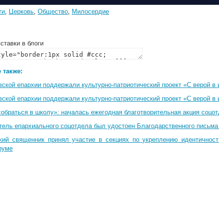
ти
,
Церковь
,
Общество
,
Милосердие
ставки в блоги
 также:
вской епархии поддержали культурно-патриотический проект «С верой в
вской епархии поддержали культурно-патриотический проект «С верой в
собраться в школу»: началась ежегодная благотворительная акция соцо
тель епархиального соцотдела был удостоен Благодарственного письма
кий священник принял участие в секциях по укреплению идентичнос
руме