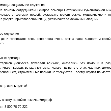
омощи, социальное служение
е помочь сотрудникам центров помощи Патриаршей гуманитарной мис
 лекарств, детских вещей, оказывать юридические, медицинские и п
 в уборке, приготовлении пищи, ухаживают за лежачими людьми.
ое служение
цах и госпиталях зоны конфликта очень важна ваша бытовая и хозя
го.
ьные бригады
тариков Донбасса потеряли близких, оказались без помощи в раз
вливают крыши, вставляют окна, латают дыры в стенах частных домов
ровольцем, строительные навыки не требуются – всему научат на месте
ощь очень нужна!
ь анкету на сайте помочьвбеде.рф
я: 8 800 70 70 222