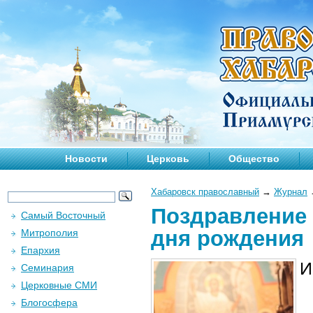
Новости
Церковь
Общество
Хабаровск православный
→
Журнал
Поздравление 
Самый Восточный
дня рождения
Митрополия
Епархия
И
Семинария
Церковные СМИ
Блогосфера