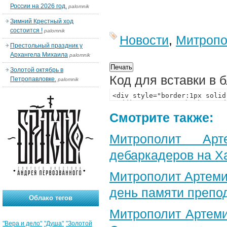
России на 2026 год.
palomnik
Зимний Крестный ход
состоится !
palomnik
Новости
,
Митропо
Престольный праздник у
Архангела Михаила
palomnik
Золотой октябрь в
Код для вставки в 
Петропавловке.
palomnik
Смотрите также:
Митрополит Арт
дебаркадеров на Х
Митрополит Артеми
день памяти препо
Облако тегов
Митрополит Артеми
"Вера и дело"
"Душа"
"Золотой