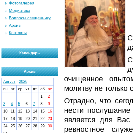
Фотогалерея
Медиатека
Вопросы священнику
Архив
Контакты
С
д
Календарь
С
д
Архив
очищенное опыто
Август
-
2026
молитву не только о
пн
вт
ср
чт
пт
сб
вс
1
2
Отрадно, что сего
3
4
5
6
7
8
9
нести послушание 
10
11
12
13
14
15
16
является для Вас
17
18
19
20
21
22
23
24
25
26
27
28
29
30
ревностное служ