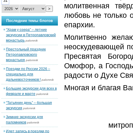
31
молитвенная твёр
>
любовь не только 
Последние темы блогов
епархии.
“Храм у озера” – летние
экскурсии в Петропавловский
Молитвенно жела
монастырь
palomnik
неоскудевающей п
Престольный праздник
Пресвятая Богор
Петропавловского
монастыря
palomnik
Омофор, а Господь
Поездки по России 2026 –
радости о Духе Свя
специально для
дальневосточников !
palomnik
Многая и благая Ва
Большие экскурсии для всех в
феврале и марте
palomnik
“Татьянин день” – большая
экскурсия
palomnik
Зимние экскурсии для
паломников
palomnik
митроп
Идет запись в поездки по