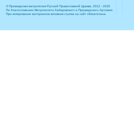
© Приамурская митрополия Русской Православной Церкви, 2012 - 2026
По благословению Митрополита Хабаровского и Приамурского Артемия.
При копировании материалов активная ссылка на сайт обязательна.