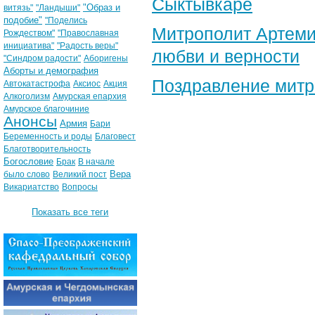
Сыктывкаре
"Образ и
витязь"
"Ландыши"
подобие"
"Поделись
Митрополит Артеми
Рождеством"
"Православная
инициатива"
"Радость веры"
любви и верности
"Синдром радости"
Аборигены
Аборты и демография
Поздравление​ мит
Автокатастрофа
Аксиос
Акция
Алкоголизм
Амурская епархия
Амурское благочиние
Анонсы
Армия
Бари
Беременность и роды
Благовест
Благотворительность
Богословие
Брак
В начале
Вера
было слово
Великий пост
Викариатство
Вопросы
Показать все теги