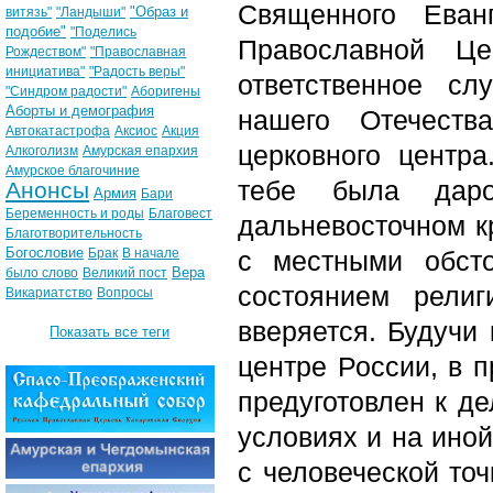
Священного Еван
"Образ и
витязь"
"Ландыши"
подобие"
"Поделись
Православной Ц
Рождеством"
"Православная
инициатива"
"Радость веры"
ответственное с
"Синдром радости"
Аборигены
Аборты и демография
нашего Отечеств
Автокатастрофа
Аксиос
Акция
церковного центр
Алкоголизм
Амурская епархия
Амурское благочиние
тебе была даро
Анонсы
Армия
Бари
Беременность и роды
Благовест
дальневосточном к
Благотворительность
Богословие
Брак
В начале
с местными обст
Вера
было слово
Великий пост
состоянием рели
Викариатство
Вопросы
вверяется. Будучи
Показать все теги
центре России, в 
предуготовлен к д
условиях и на иной
с человеческой точ