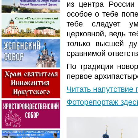
из центра России
особое о тебе поп
тебе следует ум
церковной, ведь т
только высшей ду
сравнимой ответств
По традиции ново
первое архипастыр
Читать напутствие 
Фоторепортаж здес