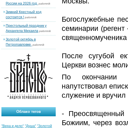
Москвы.
России на 2026 год.
palomnik
Зимний Крестный ход
состоится !
Богослужебные пес
palomnik
Престольный праздник у
семинарии (регент
Архангела Михаила
palomnik
священномученика 
Золотой октябрь в
Петропавловке.
palomnik
После сугубой ек
Церкви вознес моли
По окончании 
напутствовал еписк
служение и вручил 
Облако тегов
- Преосвященный
Божиим, через воз
"Вера и дело"
"Душа"
"Золотой