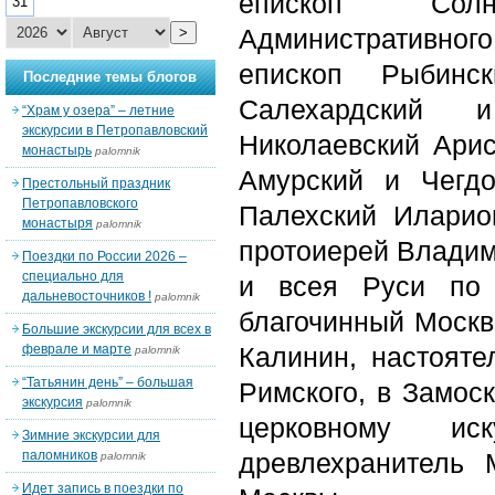
епископ Солне
31
Административно
>
епископ Рыбинс
Последние темы блогов
Салехардский и
“Храм у озера” – летние
экскурсии в Петропавловский
Николаевский Арис
монастырь
palomnik
Амурский и Чегд
Престольный праздник
Петропавловского
Палехский Иларио
монастыря
palomnik
протоиерей Владим
Поездки по России 2026 –
специально для
и всея Руси по 
дальневосточников !
palomnik
благочинный Москво
Большие экскурсии для всех в
феврале и марте
Калинин, настоят
palomnik
“Татьянин день” – большая
Римского, в Замоск
экскурсия
palomnik
церковному иск
Зимние экскурсии для
паломников
древлехранитель 
palomnik
Идет запись в поездки по