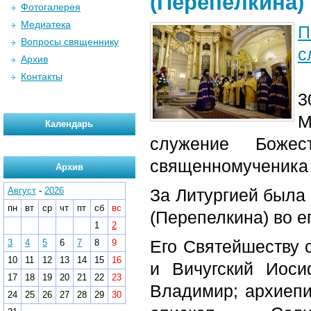
(Перепелкина)
Фотогалерея
Медиатека
П
Вопросы священнику
с
Архив
Контакты
3
М
Календарь
служение Божес
священномученика 
Архив
Август
-
2026
За Литургией была
пн
вт
ср
чт
пт
сб
вс
(Перепелкина) во е
1
2
Его Святейшеству 
3
4
5
6
7
8
9
10
11
12
13
14
15
16
и Вичугский Иоси
17
18
19
20
21
22
23
Владимир; архиепи
24
25
26
27
28
29
30