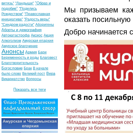
"Образ и
витязь"
"Ландыши"
Мы призываем каж
подобие"
"Поделись
Рождеством"
"Православная
оказать посильную
инициатива"
"Радость веры"
"Синдром радости"
Аборигены
Аборты и демография
Добро начинается с
Автокатастрофа
Аксиос
Акция
Алкоголизм
Амурская епархия
Амурское благочиние
Анонсы
Армия
Бари
Беременность и роды
Благовест
Благотворительность
Богословие
Брак
В начале
Вера
было слово
Великий пост
Викариатство
Вопросы
Показать все теги