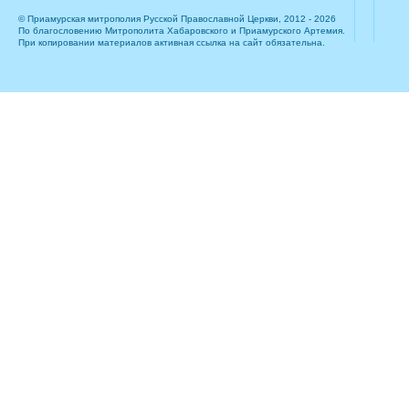
© Приамурская митрополия Русской Православной Церкви, 2012 - 2026
По благословению Митрополита Хабаровского и Приамурского Артемия.
При копировании материалов активная ссылка на сайт обязательна.