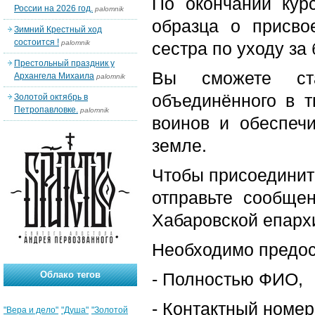
По окончании курс
России на 2026 год.
palomnik
образца о присв
Зимний Крестный ход
состоится !
palomnik
сестра по уходу за
Престольный праздник у
Вы сможете ста
Архангела Михаила
palomnik
объединённого в 
Золотой октябрь в
Петропавловке.
palomnik
воинов и обеспеч
земле.
Чтобы присоединить
отправьте сообще
Хабаровской епархи
Необходимо предо
Облако тегов
- Полностью ФИО,
- Контактный номе
"Вера и дело"
"Душа"
"Золотой