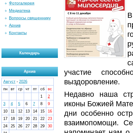
Фотогалерея
Медиатека
В
Вопросы священнику
п
Архив
г
Контакты
р
р
Календарь
с
участие способ
Архив
выздоровление.
Август
-
2026
пн
вт
ср
чт
пт
сб
вс
Недавно наша стр
1
2
иконы Божией Матер
3
4
5
6
7
8
9
10
11
12
13
14
15
16
дни особенно ост
17
18
19
20
21
22
23
взаимопомощи. Се
24
25
26
27
28
29
30
напоминает нам о 