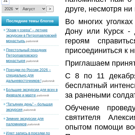
31
друге, несмотря ни 
>
Во многих уголках
Последние темы блогов
Дону или Курск -
“Храм у озера” – летние
экскурсии в Петропавловский
героям справить
монастырь
palomnik
присоединиться к н
Престольный праздник
Петропавловского
монастыря
Приглашаем принят
palomnik
Поездки по России 2026 –
С 8 по 11 декабр
специально для
дальневосточников !
palomnik
бесплатный интенс
Большие экскурсии для всех в
за ранеными солда
феврале и марте
palomnik
“Татьянин день” – большая
Обучение провед
экскурсия
palomnik
святителя Алекс
Зимние экскурсии для
паломников
palomnik
опытом помощи вое
Идет запись в поездки по