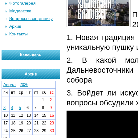
Фотогалерея
Медиатека
П
Вопросы священнику
2
Архив
Контакты
1. Новая традиция
уникальную пушку 
Календарь
2. В какой мол
Дальневосточники
Архив
собора
Август
-
2026
3. Войдет ли иск
пн
вт
ср
чт
пт
сб
вс
1
2
вопросы обсудили 
3
4
5
6
7
8
9
10
11
12
13
14
15
16
17
18
19
20
21
22
23
24
25
26
27
28
29
30