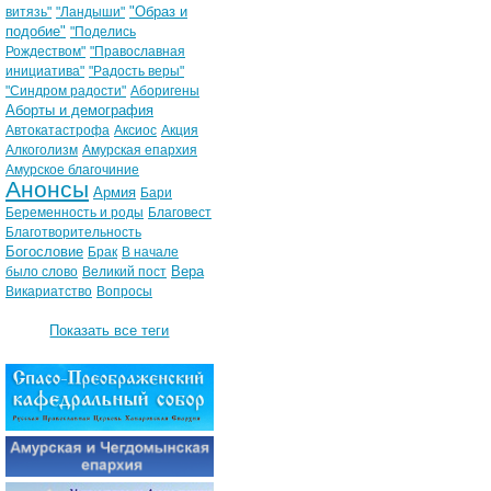
"Образ и
витязь"
"Ландыши"
подобие"
"Поделись
Рождеством"
"Православная
инициатива"
"Радость веры"
"Синдром радости"
Аборигены
Аборты и демография
Автокатастрофа
Аксиос
Акция
Алкоголизм
Амурская епархия
Амурское благочиние
Анонсы
Армия
Бари
Беременность и роды
Благовест
Благотворительность
Богословие
Брак
В начале
Вера
было слово
Великий пост
Викариатство
Вопросы
Показать все теги