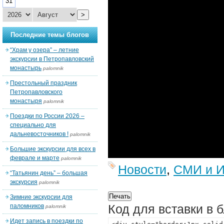
31
>
Последние темы блогов
“Храм у озера” – летние
экскурсии в Петропавловский
монастырь
palomnik
Престольный праздник
Петропавловского
монастыря
palomnik
Поездки по России 2026 –
специально для
дальневосточников !
palomnik
Большие экскурсии для всех в
феврале и марте
palomnik
Новости
,
СМИ и И
“Татьянин день” – большая
экскурсия
palomnik
Зимние экскурсии для
Код для вставки в 
паломников
palomnik
Идет запись в поездки по