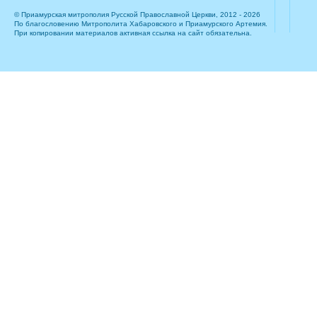
© Приамурская митрополия Русской Православной Церкви, 2012 - 2026
По благословению Митрополита Хабаровского и Приамурского Артемия.
При копировании материалов активная ссылка на сайт обязательна.