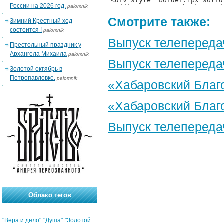
России на 2026 год.
palomnik
Смотрите также:
Зимний Крестный ход
состоится !
palomnik
Выпуск телепереда
Престольный праздник у
Архангела Михаила
palomnik
Выпуск телепередач
Золотой октябрь в
Петропавловке.
palomnik
«Хабаровский Благо
«Хабаровский Благо
Выпуск телепереда
Облако тегов
"Вера и дело"
"Душа"
"Золотой