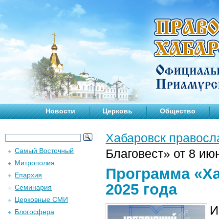
Новости
Церковь
Общество
Хабаровск правосл
Самый Восточный
Благовест» от 8 ию
Митрополия
Программа «Ха
Епархия
2025 года
Семинария
Церковные СМИ
И
Блогосфера