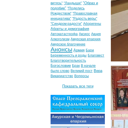
"Образ и
витязь"
"Ландыши"
подобие"
"Поделись
Рождеством"
"Православная
инициатива"
"Радость веры"
"Синдром радости"
Аборигены
Аборты и демография
Автокатастрофа
Аксиос
Акция
Алкоголизм
Амурская епархия
Амурское благочиние
Анонсы
Армия
Бари
Беременность и роды
Благовест
Благотворительность
Богословие
Брак
В начале
Вера
было слово
Великий пост
Викариатство
Вопросы
Показать все теги