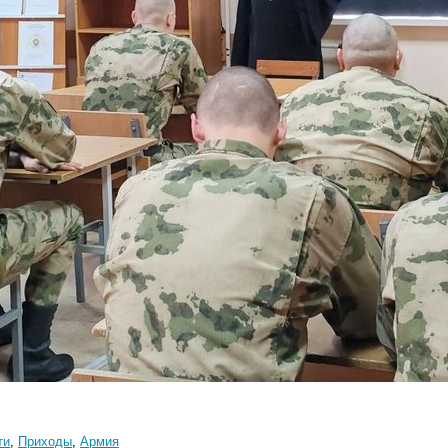
ти
,
Приходы
,
Армия