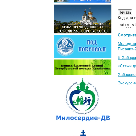
Код для в
Смотрите
Молодеж
Писания-
В Хабаро
«Стяжи д
Хабаровс
Экскурси