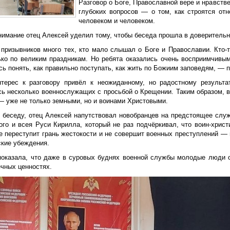
Разговор о Боге, Православной вере и нравств
глубоких вопросов — о том, как строятся о
человеком и человеком.
нимание отец Алексей уделил тому, чтобы беседа прошла в доверительн
призывников много тех, кто мало слышал о Боге и Православии. Кто-то
ько по великим праздникам. Но ребята оказались очень восприимчивым
ь понять, как правильно поступать, как жить по Божиим заповедям, — 
терес к разговору привёл к неожиданному, но радостному результа
сь несколько военнослужащих с просьбой о Крещении. Таким образом, 
— уже не только земными, но и воинами Христовыми.
 беседу, отец Алексей напутствовал новобранцев на предстоящее слу
ого и всея Руси Кирилла, который не раз подчёркивал, что воин-христ
е переступит грань жестокости и не совершит военных преступлений — 
ские убеждения.
показала, что даже в суровых буднях военной службы молодые люди о
ечных ценностях.