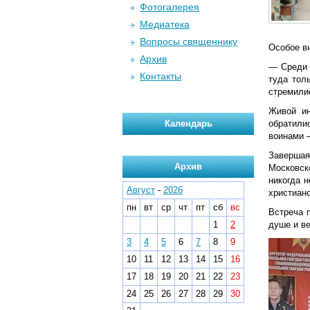
Фотогалерея
Медиатека
Вопросы священнику
Особое в
Архив
— Среди 
Контакты
туда тол
стремилис
Живой ин
Календарь
обратили
воинами 
Завершая
Архив
Московск
никогда н
Август
-
2026
христиан
пн
вт
ср
чт
пт
сб
вс
Встреча 
1
2
душе и в
3
4
5
6
7
8
9
10
11
12
13
14
15
16
17
18
19
20
21
22
23
24
25
26
27
28
29
30