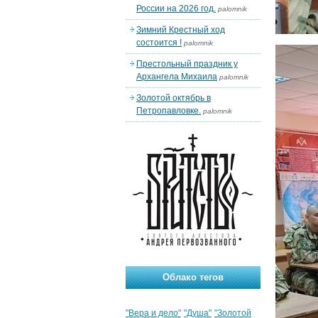
России на 2026 год.
palomnik
Зимний Крестный ход
состоится !
palomnik
Престольный праздник у
Архангела Михаила
palomnik
Золотой октябрь в
Петропавловке.
palomnik
Облако тегов
"Вера и дело"
"Душа"
"Золотой