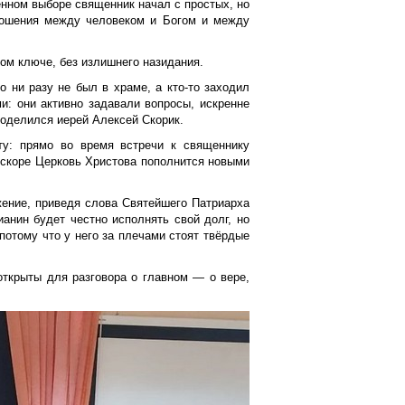
енном выборе священник начал с простых, но
тношения между человеком и Богом и между
ом ключе, без излишнего назидания.
 ни разу не был в храме, а кто-то заходил
и: они активно задавали вопросы, искренне
поделился иерей Алексей Скорик.
ту: прямо во время встречи к священнику
вскоре Церковь Христова пополнится новыми
жение, приведя слова Святейшего Патриарха
ианин будет честно исполнять свой долг, но
потому что у него за плечами стоят твёрдые
ткрыты для разговора о главном — о вере,