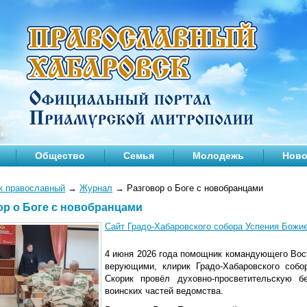
Общество
Семья
Молодежь
Ново
к православный
→
Журнал
→
Разговор о Боге с новобранцами
ор о Боге с новобранцами
Сайт Градо-Хабаровского собора Успения Божи
4 июня 2026 года помощник командующего Вост
верующими, клирик Градо-Хабаровского соб
Скорик провёл духовно-просветительскую 
воинских частей ведомства.