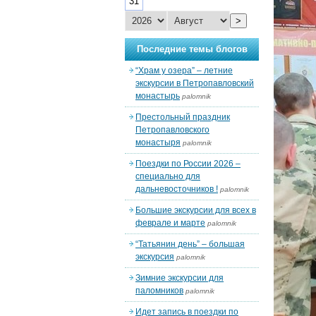
31
>
Последние темы блогов
“Храм у озера” – летние
экскурсии в Петропавловский
монастырь
palomnik
Престольный праздник
Петропавловского
монастыря
palomnik
Поездки по России 2026 –
специально для
дальневосточников !
palomnik
Большие экскурсии для всех в
феврале и марте
palomnik
“Татьянин день” – большая
экскурсия
palomnik
Зимние экскурсии для
паломников
palomnik
Идет запись в поездки по