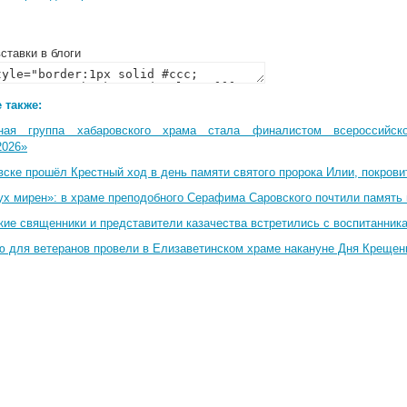
ставки в блоги
 также:
ная группа хабаровского храма стала финалистом всероссийско
2026»
вске прошёл Крестный ход в день памяти святого пророка Илии, покрови
ух мирен»: в храме преподобного Серафима Саровского почтили память 
кие священники и представители казачества встретились с воспитанник
ю для ветеранов провели в Елизаветинском храме накануне Дня Крещен