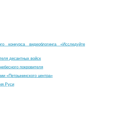
го конкурса видеоблогинга «Исследуйте
теля десантных войск
небесного покровителя
ами «Петрынинского центра»
ия Руси