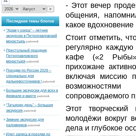
31
- Этот вечер прод
>
общения, напомни
Последние темы блогов
какое вдохновение
“Храм у озера” – летние
Стоит отметить, ч
экскурсии в Петропавловский
монастырь
palomnik
регулярно каждую
Престольный праздник
кафе («2 Рыбы»
Петропавловского
монастыря
palomnik
прихожане активно
Поездки по России 2026 –
включая миссию 
специально для
дальневосточников !
palomnik
возможностями
Большие экскурсии для всех в
сопровождаемого п
феврале и марте
palomnik
“Татьянин день” – большая
Этот творческий
экскурсия
palomnik
молодёжи вокруг 
Зимние экскурсии для
паломников
palomnik
дела и глубокое ос
Идет запись в поездки по