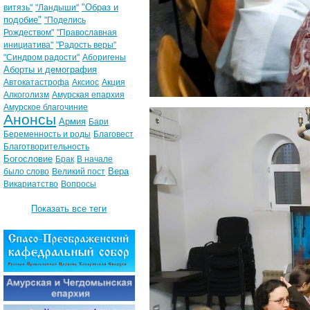
"Образ и
витязь"
"Ландыши"
подобие"
"Поделись
Рождеством"
"Православная
инициатива"
"Радость веры"
"Синдром радости"
Аборигены
Аборты и демография
Автокатастрофа
Аксиос
Акция
Алкоголизм
Амурская епархия
Амурское благочиние
Анонсы
Армия
Бари
Беременность и роды
Благовест
Благотворительность
Богословие
Брак
В начале
Вера
было слово
Великий пост
Викариатство
Вопросы
Показать все теги