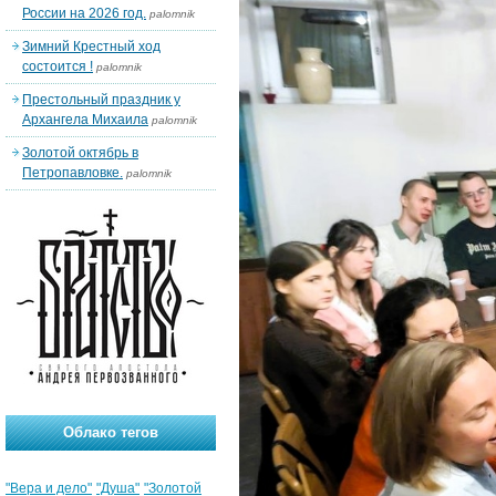
России на 2026 год.
palomnik
Зимний Крестный ход
состоится !
palomnik
Престольный праздник у
Архангела Михаила
palomnik
Золотой октябрь в
Петропавловке.
palomnik
Облако тегов
"Вера и дело"
"Душа"
"Золотой