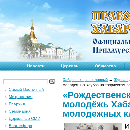
Новости
Церковь
Общество
Хабаровск православный
→
Журнал
молодежных клубов на творческом в
Самый Восточный
«Рождественск
Митрополия
молодёжь Хаба
Епархия
молодежных кл
Семинария
Церковные СМИ
И
Блогосфера