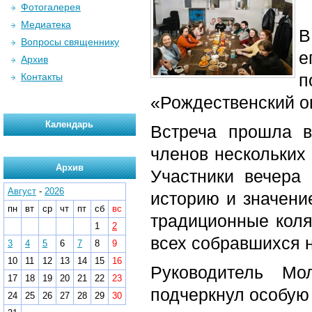
Фотогалерея
Медиатека
В
Вопросы священнику
е
Архив
п
Контакты
«Рождественский о
Календарь
Встреча прошла 
членов нескольких
Архив
Участники вечера 
Август
-
2026
историю и значени
пн
вт
ср
чт
пт
сб
вс
традиционные коля
1
2
всех собравшихся 
3
4
5
6
7
8
9
10
11
12
13
14
15
16
Руководитель Мо
17
18
19
20
21
22
23
подчеркнул особую
24
25
26
27
28
29
30