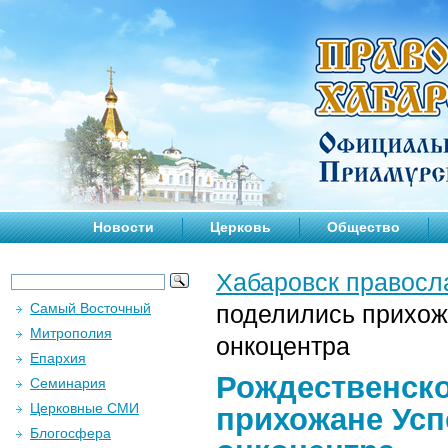
Новости
Церковь
Общество
Хабаровск правосл
Самый Восточный
поделились прихож
Митрополия
онкоцентра
Епархия
Рождественск
Семинария
Церковные СМИ
прихожане Усп
Блогосфера