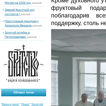
Кроме духовного у
России на 2026 год.
palomnik
фруктовый подар
Зимний Крестный ход
поблагодарив вс
состоится !
palomnik
Престольный праздник у
поддержку, столь н
Архангела Михаила
palomnik
Золотой октябрь в
Петропавловке.
palomnik
Облако тегов
"Вера и дело"
"Душа"
"Золотой