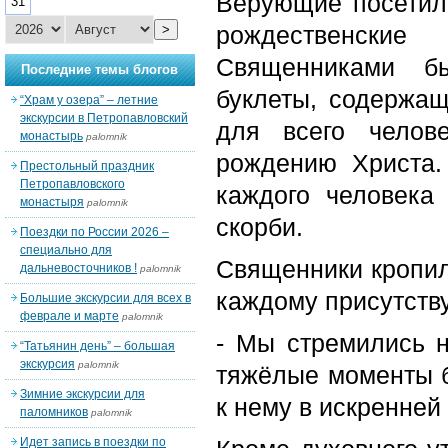
Верующие посетил
31
рождественски
>
Священниками бы
Последние темы блогов
буклеты, содержащ
“Храм у озера” – летние
экскурсии в Петропавловский
для всего челов
монастырь
palomnik
рождению Христа.
Престольный праздник
Петропавловского
каждого человека
монастыря
palomnik
скорби.
Поездки по России 2026 –
специально для
Священники кропил
дальневосточников !
palomnik
каждому присутств
Большие экскурсии для всех в
феврале и марте
palomnik
- Мы стремились н
“Татьянин день” – большая
экскурсия
palomnik
тяжёлые моменты б
Зимние экскурсии для
к нему в искренней
паломников
palomnik
Идет запись в поездки по