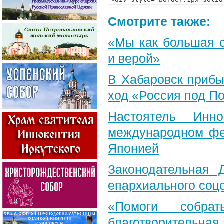
Смотрите также:
«Мы как большая 
и верой»
В Хабаровск прибы
ход «Россия под П
Настоятель Инн
международном фе
Японией
Законодательная 
епархиального соц
«Помоги собра
благотворительная