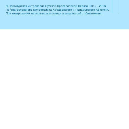
© Приамурская митрополия Русской Православной Церкви, 2012 - 2026
По благословению Митрополита Хабаровского и Приамурского Артемия.
При копировании материалов активная ссылка на сайт обязательна.