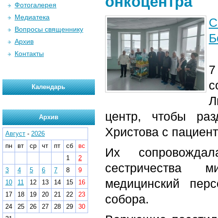
онкоцентра
Фотогалерея
Медиатека
С
Вопросы священнику
Б
Архив
Контакты
7
с
Календарь
Л
центр, чтобы ра
Архив
Христова с пациен
Август
-
2026
пн
вт
ср
чт
пт
сб
вс
Их сопровождала
1
2
сестричества м
3
4
5
6
7
8
9
медицинский пер
10
11
12
13
14
15
16
17
18
19
20
21
22
23
собора.
24
25
26
27
28
29
30