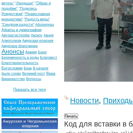
"Образ и
витязь"
"Ландыши"
подобие"
"Поделись
Рождеством"
"Православная
инициатива"
"Радость веры"
"Синдром радости"
Аборигены
Аборты и демография
Автокатастрофа
Аксиос
Акция
Алкоголизм
Амурская епархия
Амурское благочиние
Анонсы
Армия
Бари
Беременность и роды
Благовест
Благотворительность
Богословие
Брак
В начале
Вера
было слово
Великий пост
Викариатство
Вопросы
Показать все теги
Новости
,
Приход
Код для вставки в 