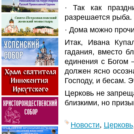
· Так как праздн
разрешается рыба.
· Дома можно проч
Итак, Ивана Куп
гадания, вместо б
единения с Богом 
должен ясно осозн
Господу, и бесам. 
Церковь не запреща
близкими, но призы
Новости
,
Церковь