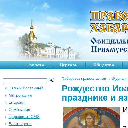
Новости
Церковь
Общество
Хабаровск православный
→
Журнал
Рождество Иоа
Самый Восточный
празднике и я
Митрополия
Епархия
И
Семинария
Церковные СМИ
Блогосфера