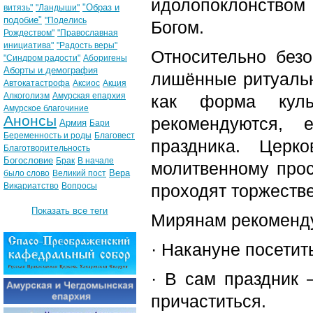
идолопоклонством
"Образ и
витязь"
"Ландыши"
подобие"
"Поделись
Богом.
Рождеством"
"Православная
инициатива"
"Радость веры"
Относительно без
"Синдром радости"
Аборигены
Аборты и демография
лишённые ритуальн
Автокатастрофа
Аксиос
Акция
Алкоголизм
Амурская епархия
как форма куль
Амурское благочиние
Анонсы
рекомендуются, 
Армия
Бари
Беременность и роды
Благовест
праздника. Церк
Благотворительность
Богословие
Брак
В начале
молитвенному про
Вера
было слово
Великий пост
Викариатство
Вопросы
проходят торжеств
Показать все теги
Мирянам рекоменду
· Накануне посети
· В сам праздник
причаститься.