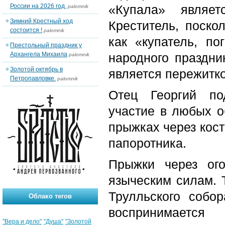
России на 2026 год.
«Купала» являе
palomnik
Зимний Крестный ход
Креститель, поско
состоится !
palomnik
как «купатель, по
Престольный праздник у
Архангела Михаила
народного праздни
palomnik
Золотой октябрь в
является пережитк
Петропавловке.
palomnik
Отец Георгий по
участие в любых о
прыжках через кост
папоротника.
Прыжки через ог
языческим силам. 
Трулльского собо
Облако тегов
воспринимаетс
"Вера и дело"
"Душа"
"Золотой