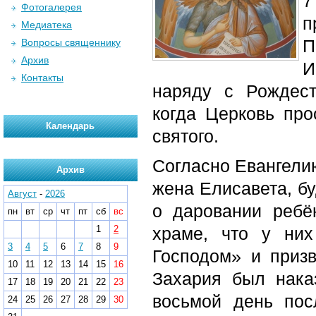
7
Фотогалерея
п
Медиатека
П
Вопросы священнику
Архив
И
Контакты
наряду с Рождес
когда Церковь про
Календарь
святого.
Согласно Евангелию
Архив
жена Елисавета, бу
Август
-
2026
о даровании ребё
пн
вт
ср
чт
пт
сб
вс
1
2
храме, что у них
3
4
5
6
7
8
9
Господом» и призв
10
11
12
13
14
15
16
Захария был нак
17
18
19
20
21
22
23
восьмой день пос
24
25
26
27
28
29
30