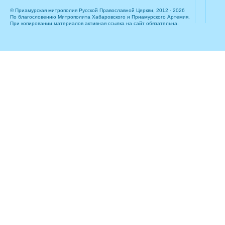
© Приамурская митрополия Русской Православной Церкви, 2012 - 2026
По благословению Митрополита Хабаровского и Приамурского Артемия.
При копировании материалов активная ссылка на сайт обязательна.