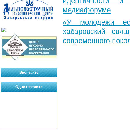
идентичности и
медиафоруме
«У молодежи ес
хабаровский свя
современного поко
Вконтакте
Однокласники