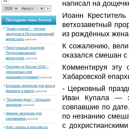
31
написал на дощечк
>
Иоанн Креститель
Последние темы блогов
ветхозаветный про
“Храм у озера” – летние
из рождённых жена
экскурсии в Петропавловский
монастырь
palomnik
К сожалению, вели
Престольный праздник
Петропавловского
оказался смешан с
монастыря
palomnik
Комментируя эту 
Поездки по России 2026 –
специально для
Хабаровской епарх
дальневосточников !
palomnik
Большие экскурсии для всех в
- Церковный празд
феврале и марте
palomnik
Иван Купала — э
“Татьянин день” – большая
экскурсия
совпавшие по дате
palomnik
Зимние экскурсии для
по незнанию смеша
паломников
palomnik
с дохристианскими
Идет запись в поездки по