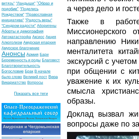
"Образ и
витязь"
"Ландыши"
а через дело и гос
подобие"
"Поделись
Рождеством"
"Православная
Также в работ
инициатива"
"Радость веры"
"Синдром радости"
Аборигены
Миссионерского о
Аборты и демография
Автокатастрофа
Аксиос
Акция
направлению Ники
Алкоголизм
Амурская епархия
Амурское благочиние
менталитета кита
Анонсы
Армия
Бари
экскурсий с учетом
Беременность и роды
Благовест
Благотворительность
при общении с кит
Богословие
Брак
В начале
Вера
было слово
Великий пост
уважение к их кул
Викариатство
Вопросы
смысла христиан
Показать все теги
образы.
Доклад вызвал жи
вопросы даже по з