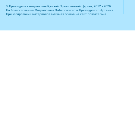
© Приамурская митрополия Русской Православной Церкви, 2012 - 2026
По благословению Митрополита Хабаровского и Приамурского Артемия.
При копировании материалов активная ссылка на сайт обязательна.