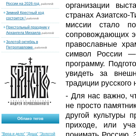
организации выст
России на 2026 год.
palomnik
Зимний Крестный ход
странах Азиатско-
состоится !
palomnik
миссии стало по
Престольный праздник у
сопровождающих эк
Архангела Михаила
palomnik
Золотой октябрь в
православные хр
Петропавловке.
palomnik
символ России —
программу. Подгот
увидеть за внеш
традиции русского 
- Для нас важно, 
не просто памятник
другой культуры п
Облако тегов
приходе, или уча
понимать Россию. 
"Вера и дело"
"Душа"
"Золотой