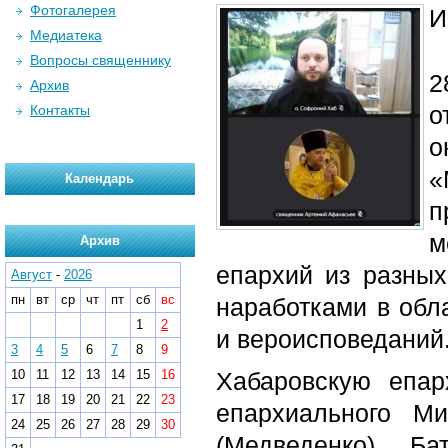
Фотогалерея
И
Медиатека
Вопросы священнику
2
Архив
о
Контакты
о
«
Календарь
п
м
Архив
епархий из разных
Август
-
2026
пн
вт
ср
чт
пт
сб
вс
наработками в обл
1
2
и вероисповеданий
3
4
5
6
7
8
9
10
11
12
13
14
15
16
Хабаровскую епар
17
18
19
20
21
22
23
епархиального М
24
25
26
27
28
29
30
(Медведенко). Б