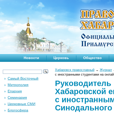
Новости
Церковь
Общество
Хабаровск православный
→
Журнал
с иностранными студентами на онла
Самый Восточный
Руководитель 
Митрополия
Хабаровской 
Епархия
с иностранным
Семинария
Церковные СМИ
Синодального
Блогосфера