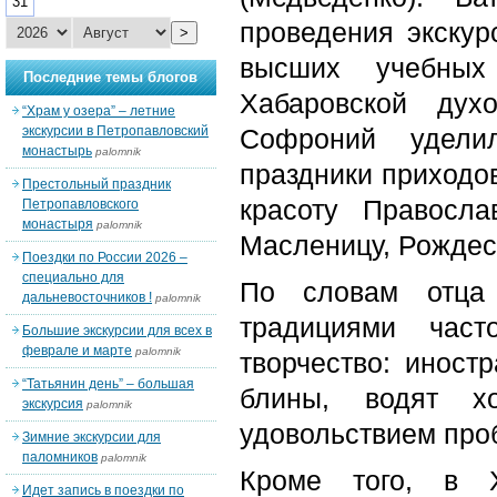
31
проведения экскур
>
высших учебных
Последние темы блогов
Хабаровской дух
“Храм у озера” – летние
экскурсии в Петропавловский
Софроний удели
монастырь
palomnik
праздники приходо
Престольный праздник
красоту Правосл
Петропавловского
монастыря
palomnik
Масленицу, Рождес
Поездки по России 2026 –
специально для
По словам отца 
дальневосточников !
palomnik
традициями час
Большие экскурсии для всех в
феврале и марте
palomnik
творчество: иност
“Татьянин день” – большая
блины, водят х
экскурсия
palomnik
удовольствием проб
Зимние экскурсии для
паломников
palomnik
Кроме того, в Х
Идет запись в поездки по