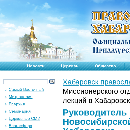
Новости
Церковь
Общество
Хабаровск правосл
Самый Восточный
Миссионерского от
Митрополия
лекций в Хабаровс
Епархия
Руководитель 
Семинария
Церковные СМИ
Новосибирской
Блогосфера