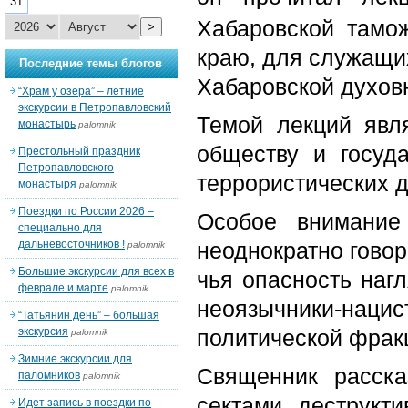
31
Хабаровской тамо
>
краю, для служащих
Последние темы блогов
Хабаровской духов
“Храм у озера” – летние
экскурсии в Петропавловский
Темой лекций явл
монастырь
palomnik
обществу и госуда
Престольный праздник
Петропавловского
террористических д
монастыря
palomnik
Поездки по России 2026 –
Особое внимание
специально для
дальневосточников !
неоднократно говор
palomnik
Большие экскурсии для всех в
чья опасность наг
феврале и марте
palomnik
неоязычники-наци
“Татьянин день” – большая
экскурсия
политической фрак
palomnik
Зимние экскурсии для
Священник расска
паломников
palomnik
сектами, деструкт
Идет запись в поездки по