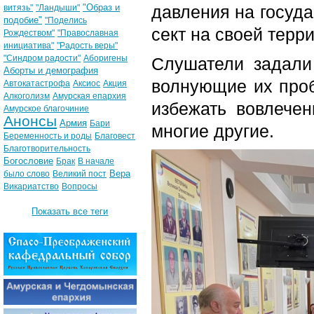
"Образ и
давления на госуд
витязь"
"Ландыши"
подобие"
"Поделись
сект на своей терр
Рождеством"
"Православная
инициатива"
"Радость веры"
"Синдром радости"
Аборигены
Слушатели задали
Аборты и демография
волнующие их пробл
Автокатастрофа
Аксиос
Акция
Алкоголизм
Амурская епархия
избежать вовлечен
Амурское благочиние
Анонсы
Армия
Бари
многие другие.
Беременность и роды
Благовест
Благотворительность
Богословие
Брак
В начале
Вера
было слово
Великий пост
Викариатство
Вопросы
Показать все теги