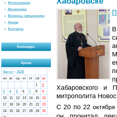
Хабаровске
Фотогалерея
Медиатека
П
Вопросы священнику
Архив
В
Контакты
а
Календарь
М
е
Архив
п
Август
-
2026
п
пн
вт
ср
чт
пт
сб
вс
1
2
Хабаровского и 
3
4
5
6
7
8
9
митрополита Новос
10
11
12
13
14
15
16
17
18
19
20
21
22
23
С 20 по 22
октября
24
25
26
27
28
29
30
он прочитал лек