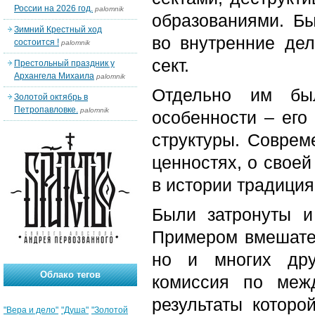
России на 2026 год.
palomnik
образованиями. Б
Зимний Крестный ход
во внутренние де
состоится !
palomnik
сект.
Престольный праздник у
Архангела Михаила
palomnik
Отдельно им был
Золотой октябрь в
Петропавловке.
palomnik
особенности – его
структуры. Соврем
ценностях, о свое
в истории традиция
Были затронуты и
Примером вмешател
но и многих дру
Облако тегов
комиссия по межд
результаты которо
"Вера и дело"
"Душа"
"Золотой