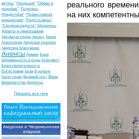
реального времени
"Образ и
витязь"
"Ландыши"
подобие"
"Поделись
на них компетентны
Рождеством"
"Православная
инициатива"
"Радость веры"
"Синдром радости"
Аборигены
Аборты и демография
Автокатастрофа
Аксиос
Акция
Алкоголизм
Амурская епархия
Амурское благочиние
Анонсы
Армия
Бари
Беременность и роды
Благовест
Благотворительность
Богословие
Брак
В начале
Вера
было слово
Великий пост
Викариатство
Вопросы
Показать все теги