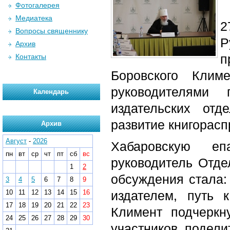
Фотогалерея
Медиатека
2
Вопросы священнику
Р
Архив
п
Контакты
Боровского Клим
руководителями 
Календарь
издательских отд
развитие книгорасп
Архив
Август
-
2026
Хабаровскую еп
пн
вт
ср
чт
пт
сб
вс
руководитель Отде
1
2
обсуждения стала:
3
4
5
6
7
8
9
10
11
12
13
14
15
16
издателем, путь 
17
18
19
20
21
22
23
Климент подчеркн
24
25
26
27
28
29
30
участников подели