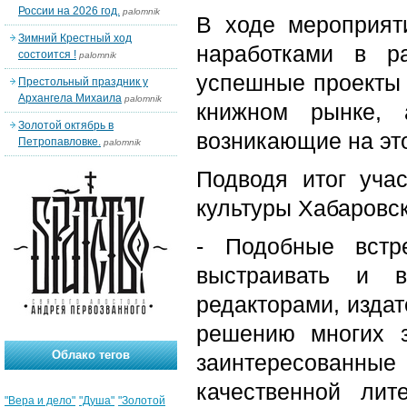
России на 2026 год.
palomnik
В ходе мероприят
Зимний Крестный ход
наработками в р
состоится !
palomnik
успешные проекты
Престольный праздник у
Архангела Михаила
palomnik
книжном рынке, 
Золотой октябрь в
возникающие на это
Петропавловке.
palomnik
Подводя итог учас
культуры Хабаровс
- Подобные встр
выстраивать и в
редакторами, издат
решению многих 
Облако тегов
заинтересованные
качественной ли
"Вера и дело"
"Душа"
"Золотой