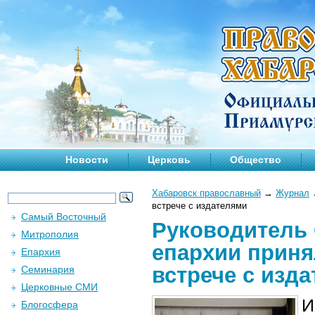
Новости
Церковь
Общество
Хабаровск православный
→
Журнал
встрече с издателями
Самый Восточный
Руководитель 
Митрополия
епархии приня
Епархия
встрече с изд
Семинария
Церковные СМИ
И
Блогосфера