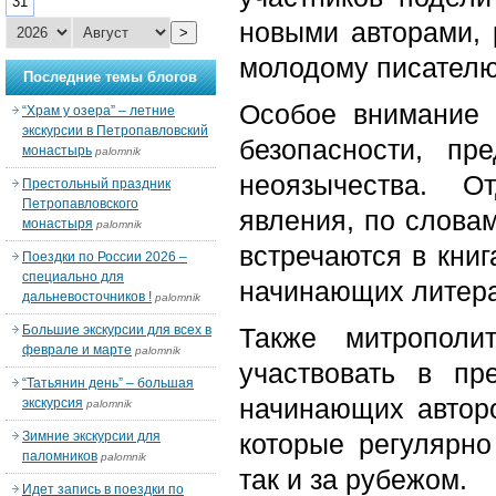
31
новыми авторами, 
>
молодому писателю 
Последние темы блогов
Особое внимание 
“Храм у озера” – летние
экскурсии в Петропавловский
безопасности, пр
монастырь
palomnik
неоязычества. О
Престольный праздник
Петропавловского
явления, по словам
монастыря
palomnik
встречаются в книг
Поездки по России 2026 –
специально для
начинающих литера
дальневосточников !
palomnik
Большие экскурсии для всех в
Также митрополи
феврале и марте
palomnik
участвовать в пр
“Татьянин день” – большая
начинающих авторо
экскурсия
palomnik
Зимние экскурсии для
которые регулярно
паломников
palomnik
так и за рубежом.
Идет запись в поездки по