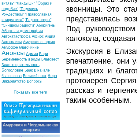
"Образ и
витязь"
"Ландыши"
звонницы. Это ст
подобие"
"Поделись
Рождеством"
"Православная
представилась воз
инициатива"
"Радость веры"
"Синдром радости"
Аборигены
Под руководством
Аборты и демография
колокола, создавая
Автокатастрофа
Аксиос
Акция
Алкоголизм
Амурская епархия
Амурское благочиние
Экскурсия в Елиза
Анонсы
Армия
Бари
впечатление, они у
Беременность и роды
Благовест
Благотворительность
традициях и благо
Богословие
Брак
В начале
Вера
было слово
Великий пост
протоиерея Сергия
Викариатство
Вопросы
рассказ и терпение
Показать все теги
таким особенным.