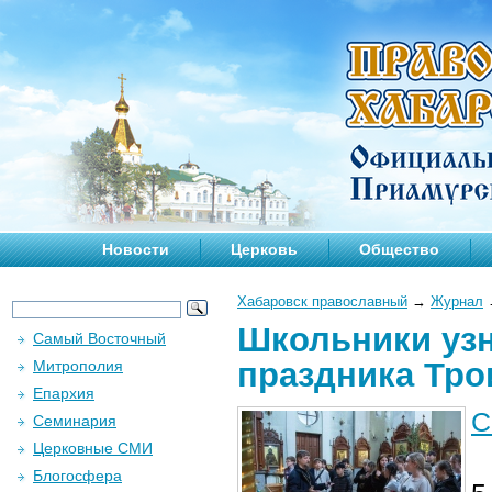
Новости
Церковь
Общество
Хабаровск православный
→
Журнал
Школьники узн
Самый Восточный
праздника Тр
Митрополия
Епархия
С
Семинария
Церковные СМИ
Блогосфера