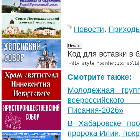
Новости
,
Приход
Код для вставки в 
Смотрите также:
Молодежная груп
всероссийского
Писания-2026»
В Хабаровске пр
пророка Илии, пок