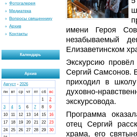
5
Фотогалерея
ш
Медиатека
п
Вопросы священнику
Архив
имени Героя Сов
Контакты
незабываемый д
Елизаветинском хр
Календарь
Экскурсию провёл 
Сергий Самсонов. В
Архив
приходил в школ
Август
-
2026
духовно‑нравств
пн
вт
ср
чт
пт
сб
вс
1
2
экскурсовода.
3
4
5
6
7
8
9
Программа оказал
10
11
12
13
14
15
16
отец Сергий расс
17
18
19
20
21
22
23
24
25
26
27
28
29
30
храма, его святы