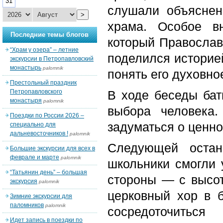
31
слушали объяснен
>
храма. Особое в
Последние темы блогов
который Православ
“Храм у озера” – летние
поделился историе
экскурсии в Петропавловский
монастырь
palomnik
понять его духовно
Престольный праздник
Петропавловского
В ходе беседы бат
монастыря
palomnik
выбора человека.
Поездки по России 2026 –
задуматься о ценно
специально для
дальневосточников !
palomnik
Следующей остан
Большие экскурсии для всех в
феврале и марте
palomnik
школьники смогли 
“Татьянин день” – большая
стороны — с высот
экскурсия
palomnik
церковный хор в 
Зимние экскурсии для
паломников
palomnik
сосредоточить
Идет запись в поездки по