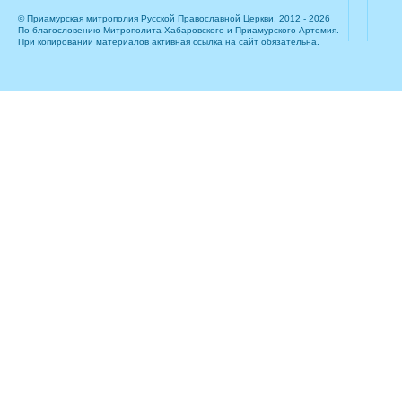
© Приамурская митрополия Русской Православной Церкви, 2012 - 2026
По благословению Митрополита Хабаровского и Приамурского Артемия.
При копировании материалов активная ссылка на сайт обязательна.