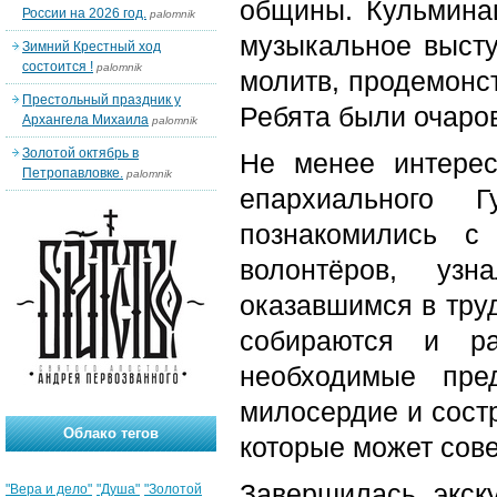
общины. Кульминац
России на 2026 год.
palomnik
музыкальное высту
Зимний Крестный ход
состоится !
palomnik
молитв, продемонст
Престольный праздник у
Ребята были очаров
Архангела Михаила
palomnik
Золотой октябрь в
Не менее интере
Петропавловке.
palomnik
епархиального Г
познакомились с
волонтёров, уз
оказавшимся в труд
собираются и ра
необходимые пре
милосердие и сост
Облако тегов
которые может сов
Завершилась экск
"Вера и дело"
"Душа"
"Золотой