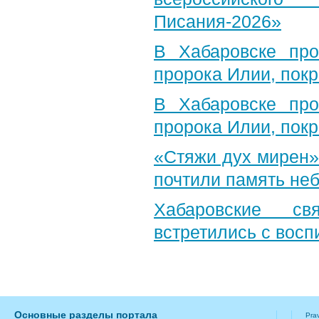
Писания-2026»
В Хабаровске пр
пророка Илии, пок
В Хабаровске пр
пророка Илии, пок
«Стяжи дух мирен»
почтили память неб
Хабаровские св
встретились с вос
Основные разделы портала
Pra