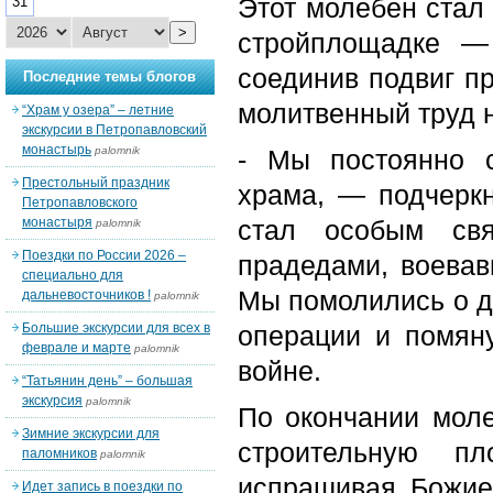
Этот молебен стал
31
>
стройплощадке —
соединив подвиг п
Последние темы блогов
молитвенный труд 
“Храм у озера” – летние
экскурсии в Петропавловский
монастырь
palomnik
- Мы постоянно 
Престольный праздник
храма, — подчерк
Петропавловского
монастыря
стал особым св
palomnik
Поездки по России 2026 –
прадедами, воева
специально для
Мы помолились о д
дальневосточников !
palomnik
Большие экскурсии для всех в
операции и помян
феврале и марте
palomnik
войне.
“Татьянин день” – большая
экскурсия
palomnik
По окончании мол
Зимние экскурсии для
строительную п
паломников
palomnik
испрашивая Божие
Идет запись в поездки по