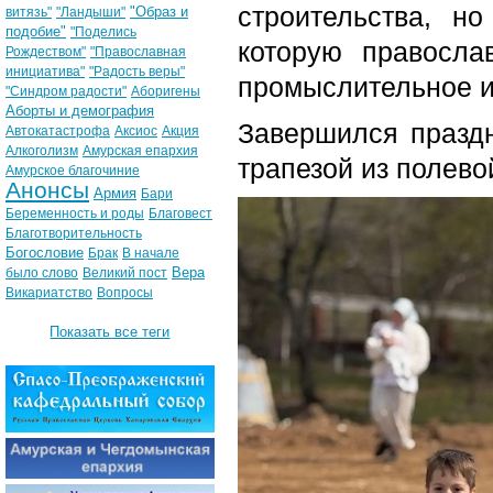
строительства, н
"Образ и
витязь"
"Ландыши"
подобие"
"Поделись
которую правосла
Рождеством"
"Православная
инициатива"
"Радость веры"
промыслительное и
"Синдром радости"
Аборигены
Аборты и демография
Завершился праздн
Автокатастрофа
Аксиос
Акция
Алкоголизм
Амурская епархия
трапезой из полево
Амурское благочиние
Анонсы
Армия
Бари
Беременность и роды
Благовест
Благотворительность
Богословие
Брак
В начале
Вера
было слово
Великий пост
Викариатство
Вопросы
Показать все теги