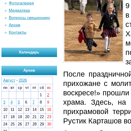
Фотогалерея
9
Медиатека
в
Вопросы священнику
с
Архив
Х
Контакты
м
п
Календарь
з
Архив
После празднично
Август
-
2026
прихожане с молит
пн
вт
ср
чт
пт
сб
вс
воскресе!» прошли 
1
2
храма. Здесь, на 
3
4
5
6
7
8
9
10
11
12
13
14
15
16
прихрамовой терри
17
18
19
20
21
22
23
Рустик Карташов в
24
25
26
27
28
29
30