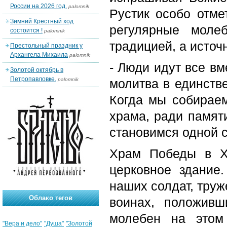
России на 2026 год.
palomnik
Рустик особо отме
Зимний Крестный ход
регулярные моле
состоится !
palomnik
традицией, а источ
Престольный праздник у
Архангела Михаила
palomnik
- Люди идут все вм
Золотой октябрь в
Петропавловке.
palomnik
молитва в единстве
Когда мы собирае
храма, ради памят
становимся одной 
Храм Победы в Ха
церковное здание
наших солдат, труж
Облако тегов
воинах, положив
молебен на этом
"Вера и дело"
"Душа"
"Золотой