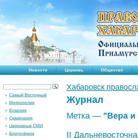
Новости
Церковь
Общество
Хабаровск правосл
Самый Восточный
Журнал
Митрополия
Епархия
Метка —
"Вера и
Семинария
Церковные СМИ
II Дальневосточн
Блогосфера