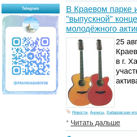
В Краевом парке 
Telegram
"выпускной" конц
молодёжного акти
25 ав
Краев
в г. 
участ
актив
Новости
,
Анонсы
,
Хабаровская еп
Читать дальше