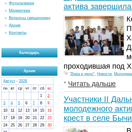
Фотогалерея
актива завершила
Медиатека
К
Вопросы священнику
Архив
П
Контакты
Х
Д
Календарь
м
проходившая под Х
Архив
"Вера и дело"
,
Новости
,
Молодеж
Август
-
2026
Читать дальше
пн
вт
ср
чт
пт
сб
вс
1
2
Участники II Дал
3
4
5
6
7
8
9
молодежного акти
10
11
12
13
14
15
16
крест в селе Быч
17
18
19
20
21
22
23
24
25
26
27
28
29
30
В