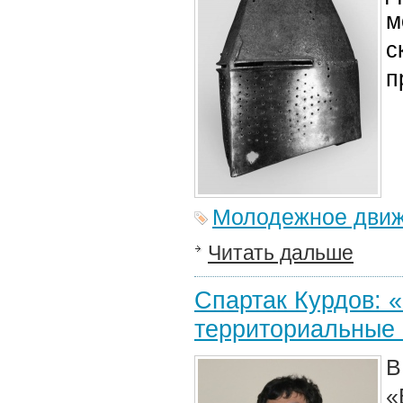
м
с
п
Молодежное дви
Читать дальше
Спартак Курдов: 
территориальные 
В
«