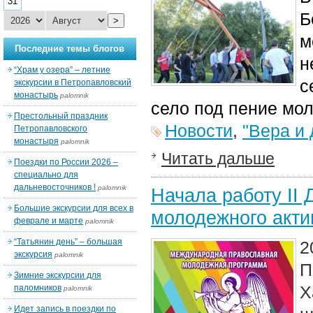
31
Б
>
м
Последние темы блогов
н
“Храм у озера” – летние
с
экскурсии в Петропавловский
монастырь
palomnik
село под пение мол
Престольный праздник
Новости
,
"Вера и 
Петропавловского
монастыря
palomnik
Читать дальше
Поездки по России 2026 –
специально для
дальневосточников !
palomnik
Начала работу II
Большие экскурсии для всех в
молодежного акти
феврале и марте
palomnik
“Татьянин день” – большая
2
экскурсия
palomnik
П
Зимние экскурсии для
Х
паломников
palomnik
Идет запись в поездки по