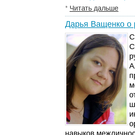
Читать дальше
Дарья Ващенко о 
С
С
р
А
п
м
о
ш
и
о
навыков межличнос