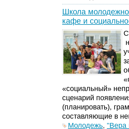
Школа молодежног
кафе и социально
С
н
у
з
о
«
«социальный» непр
сценарий появления
(планировать), гра
составляющие в нег
Молодежь
,
"Вера 