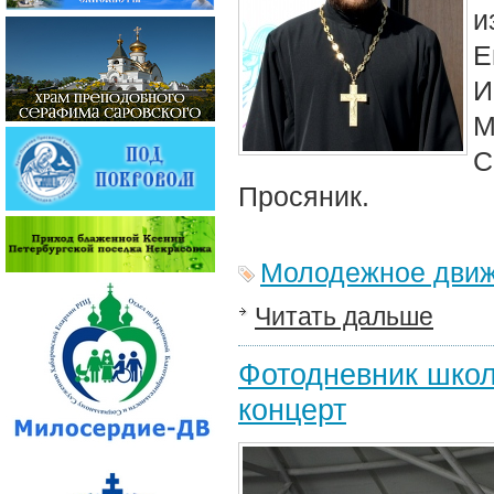
и
Е
И
М
С
Просяник.
Молодежное дви
Читать дальше
Фотодневник школ
концерт