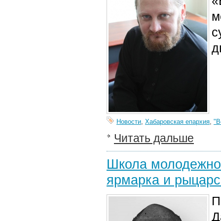
«
м
с
д
Новости
,
Хабаровская епархия
,
"В
Читать дальше
Школа молодежног
ярмарка и рыцарс
П
Д