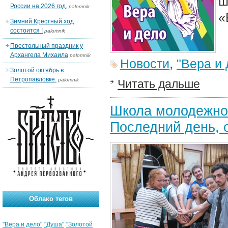
ш
России на 2026 год.
palomnik
«
Зимний Крестный ход
состоится !
palomnik
Престольный праздник у
Архангела Михаила
palomnik
Новости
,
"Вера и 
Золотой октябрь в
Петропавловке.
palomnik
Читать дальше
Школа молодежног
Последний день, 
Облако тегов
"Вера и дело"
"Душа"
"Золотой