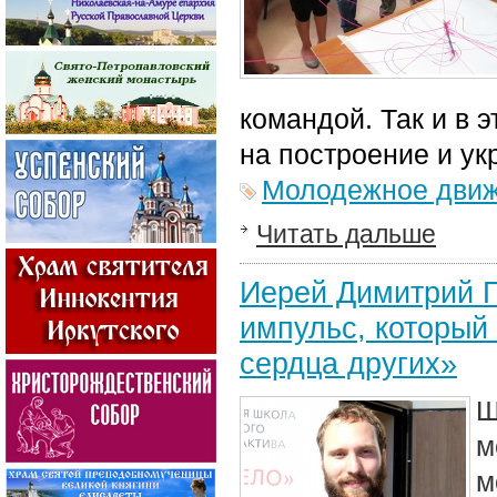
командой. Так и в 
на построение и у
Молодежное дви
Читать дальше
Иерей Димитрий П
импульс, который
сердца других»
Ш
м
м