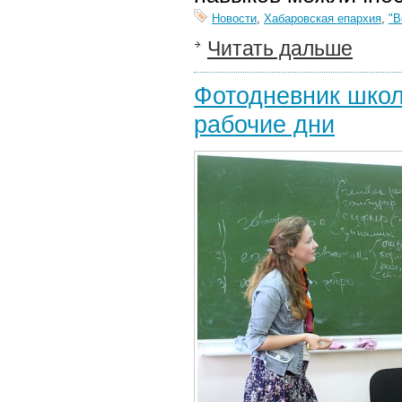
Новости
,
Хабаровская епархия
,
"В
Читать дальше
Фотодневник школ
рабочие дни