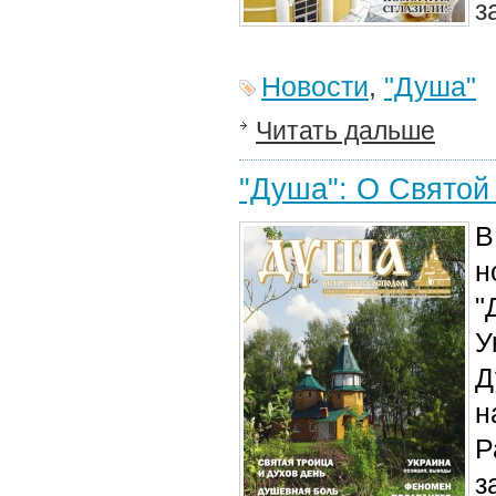
з
Новости
,
"Душа"
Читать дальше
"Душа": О Святой
В
н
"
У
Д
н
Р
з