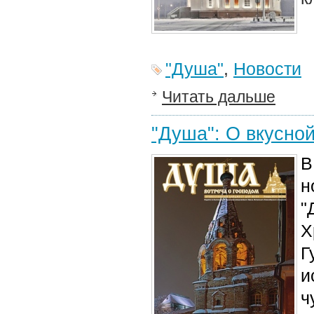
"Душа"
,
Новости
Читать дальше
"Душа": О вкусно
В
н
"
Х
Г
и
ч