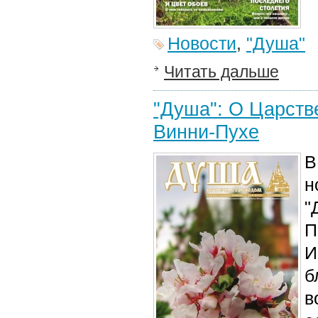
Новости
,
"Душа"
Читать дальше
"Душа": О Царств
Винни-Пухе
В
н
"
П
И
б
в