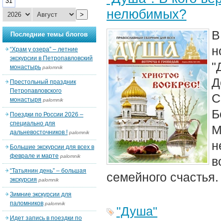
31
нелюбимых?
>
В
Последние темы блогов
н
“Храм у озера” – летние
экскурсии в Петропавловский
"
монастырь
palomnik
Д
Престольный праздник
Петропавловского
С
монастыря
palomnik
Б
Поездки по России 2026 –
специально для
М
дальневосточников !
palomnik
н
Большие экскурсии для всех в
феврале и марте
palomnik
в
“Татьянин день” – большая
семейного счастья.
экскурсия
palomnik
Зимние экскурсии для
паломников
palomnik
"Душа"
Идет запись в поездки по