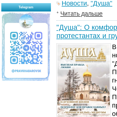
Новости
,
"Душа"
Telegram
Читать дальше
"Душа": О комфо
протестантах и г
В
н
"
П
г
Ч
П
п
о