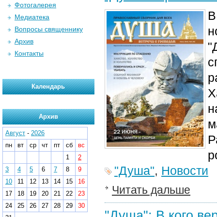
Фотогалерея
В
Медиатека
н
Вопросы священнику
Архив
"
Контакты
с
р
Календарь
Х
н
Архив
м
Август
-
2026
Р
пн
вт
ср
чт
пт
сб
вс
р
1
2
"Душа"
,
Новости
3
4
5
6
7
8
9
10
11
12
13
14
15
16
Читать дальше
17
18
19
20
21
22
23
24
25
26
27
28
29
30
"Душа": В кого ве