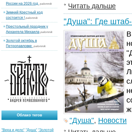
России на 2026 год.
palomnik
Читать дальше
Зимний Крестный ход
состоится !
palomnik
"Душа": Где штаб
Престольный праздник у
Архангела Михаила
В
palomnik
Золотой октябрь в
н
Петропавловке.
palomnik
"
э
Л
с
н
с
ж
Облако тегов
"Душа"
,
Новости
"Вера и дело"
"Душа"
"Золотой