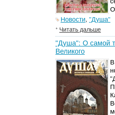
с
О
Новости
,
"Душа"
Читать дальше
"Душа": О самой 
Великого
В
н
"
П
К
В
м