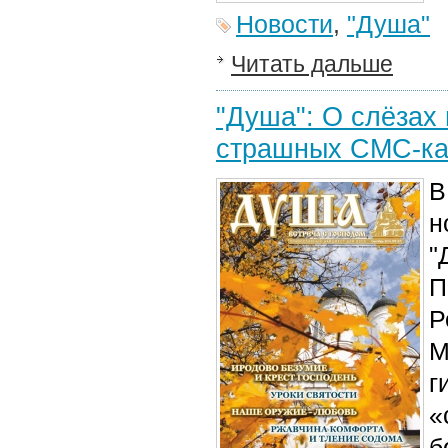
Новости
,
"Душа"
Читать дальше
"Душа": О слёзах
страшных СМС-ка
В
н
"
П
Р
М
г
«
б