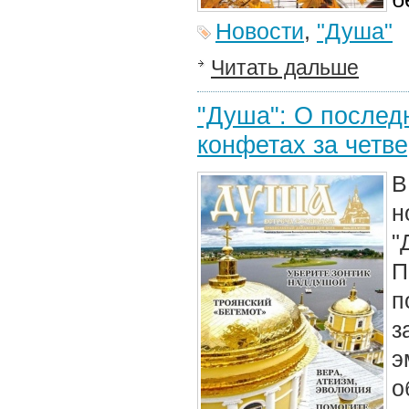
Новости
,
"Душа"
Читать дальше
"Душа": О послед
конфетах за четв
В
н
"
П
п
з
э
о