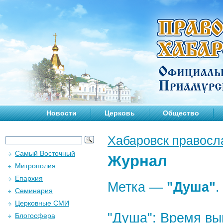
Новости
Церковь
Общество
Хабаровск правосл
Самый Восточный
Журнал
Митрополия
Епархия
Метка —
"Душа"
.
Семинария
Церковные СМИ
"Душа": Время вы
Блогосфера