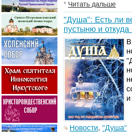
Читать дальше
"Душа": Есть ли в
пустыню и откуда
В
н
"
н
н
с
и
Новости
,
"Душа"