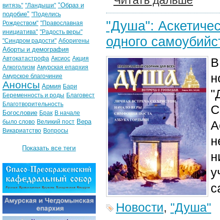
Читать дальше
"Образ и
витязь"
"Ландыши"
подобие"
"Поделись
"Душа": Аскетиче
Рождеством"
"Православная
инициатива"
"Радость веры"
одного самоубийс
"Синдром радости"
Аборигены
Аборты и демография
Автокатастрофа
Аксиос
Акция
В
Алкоголизм
Амурская епархия
н
Амурское благочиние
Анонсы
Армия
Бари
"
Беременность и роды
Благовест
Благотворительность
С
Богословие
Брак
В начале
Вера
было слово
Великий пост
А
Викариатство
Вопросы
н
Показать все теги
н
у
с
Новости
,
"Душа"