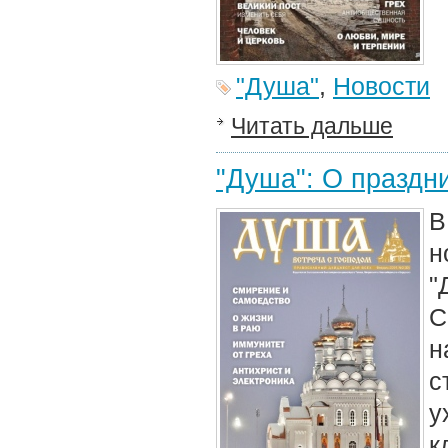
"Душа"
,
Новости
Читать дальше
"Душа": О праздн
В
н
"
С
н
с
у
к