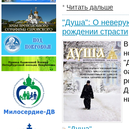
Читать дальше
"Душа": О неверу
рождении страсти
В
н
"
о
р
Д
н
"Душа"