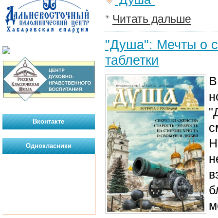
Читать дальше
"Душа": Мечты о 
таблетки
В
н
"
Вконтакте
с
Н
Однокласники
н
в
б
м