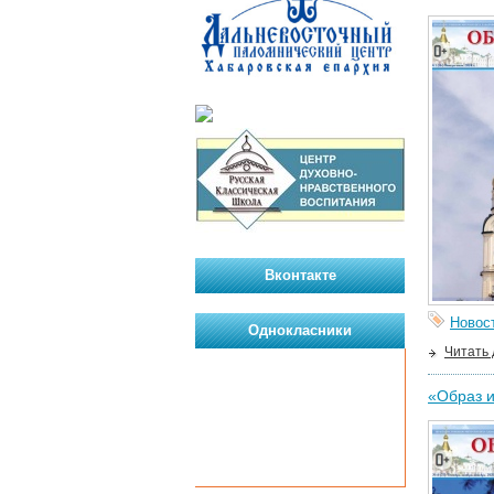
Вконтакте
Новос
Однокласники
Читать
«Образ и