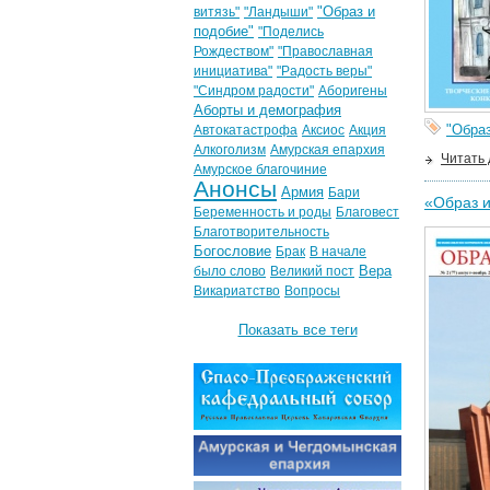
"Образ и
витязь"
"Ландыши"
подобие"
"Поделись
Рождеством"
"Православная
инициатива"
"Радость веры"
"Синдром радости"
Аборигены
Аборты и демография
"Образ
Автокатастрофа
Аксиос
Акция
Алкоголизм
Амурская епархия
Читать
Амурское благочиние
Анонсы
Армия
Бари
«Образ 
Беременность и роды
Благовест
Благотворительность
Богословие
Брак
В начале
Вера
было слово
Великий пост
Викариатство
Вопросы
Показать все теги