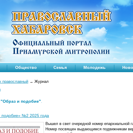
Общество
Семья
Молодежь
Ново
к православный
→
Журнал
л
—
"Образ и подобие"
.
 подобие» №2 2025 года
Вышел в свет очередной номер епархиальной г
Номер
посвящен выдающимся подвижникам вер