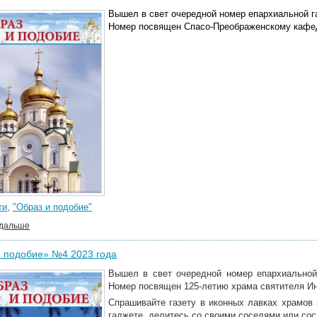
Вышел в свет очередной номер епархиальной г
Номер посвящен Спасо-Преображенскому кафе
ти
,
"Образ и подобие"
 дальше
 подобие» №4 2023 года
Вышел в свет очередной номер епархиальной
Номер посвящен 125-летию храма святителя Ин
Спрашивайте газету в иконных лавках храмов
гаджете, делитесь со своими соседями или со