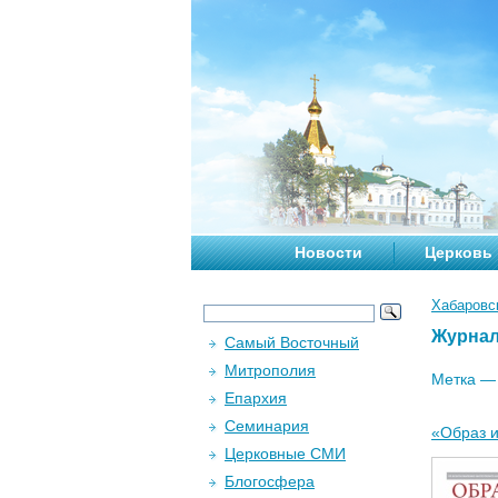
Новости
Церковь
Хабаровс
Журна
Самый Восточный
Митрополия
Метка 
Епархия
Семинария
«Образ и
Церковные СМИ
Блогосфера