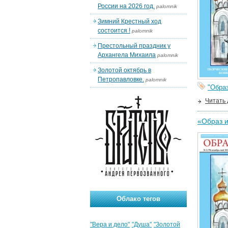
России на 2026 год.
palomnik
Зимний Крестный ход
состоится !
palomnik
Престольный праздник у
Архангела Михаила
palomnik
Золотой октябрь в
Петропавловке.
palomnik
"Образ
Читать
«Образ и
Облако тегов
"Вера и дело"
"Душа"
"Золотой