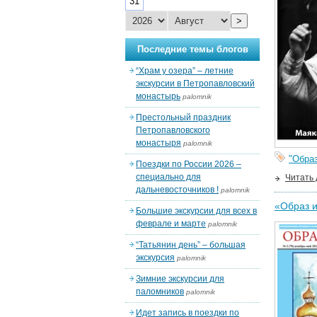
31
>
Последние темы блогов
“Храм у озера” – летние
экскурсии в Петропавловский
монастырь
palomnik
Престольный праздник
Петропавловского
монастыря
palomnik
"Образ
Поездки по России 2026 –
специально для
Читать
дальневосточников !
palomnik
«Образ 
Большие экскурсии для всех в
феврале и марте
palomnik
“Татьянин день” – большая
экскурсия
palomnik
Зимние экскурсии для
паломников
palomnik
Идет запись в поездки по