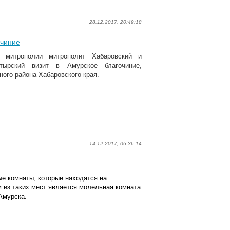
28.12.2017, 20:49:18
очиние
 митрополии митрополит Хабаровский и
тырский визит в Амурское благочиние,
ого района Хабаровского края.
14.12.2017, 06:36:14
е комнаты, которые находятся на
 из таких мест является молельная комната
Амурска.