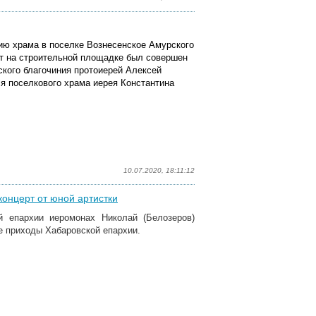
нию храма в поселке Вознесенское Амурского
от на строительной площадке был совершен
ского благочиния протоиерей Алексей
я поселкового храма иерея Константина
10.07.2020, 18:11:12
концерт от юной артистки
й епархии иеромонах Николай (Белозеров)
е приходы Хабаровской епархии.