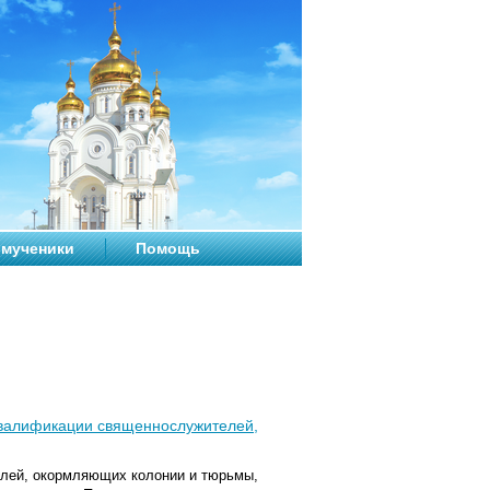
мученики
Помощь
квалификации священнослужителей,
елей, окормляющих колонии и тюрьмы,