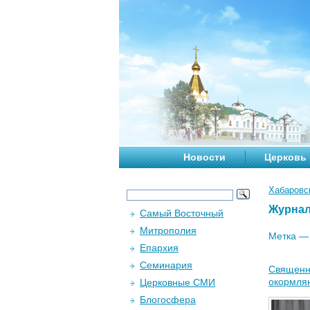
Новости
Церковь
Хабаровс
Журна
Самый Восточный
Митрополия
Метка 
Епархия
Семинария
Священн
окормля
Церковные СМИ
Блогосфера