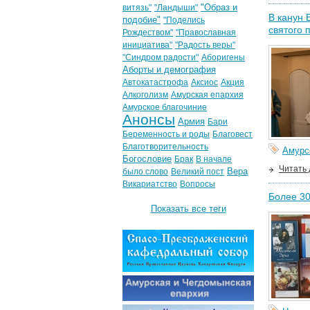
"Образ и
витязь"
"Ландыши"
В канун 
подобие"
"Поделись
святого 
Рождеством"
"Православная
инициатива"
"Радость веры"
"Синдром радости"
Аборигены
Аборты и демография
Автокатастрофа
Аксиос
Акция
Алкоголизм
Амурская епархия
Амурское благочиние
Анонсы
Армия
Бари
Беременность и роды
Благовест
Благотворительность
Амурс
Богословие
Брак
В начале
Читать
Вера
было слово
Великий пост
Викариатство
Вопросы
Более 30
Показать все теги