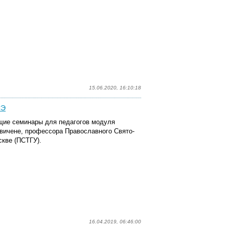
15.06.2020, 16:10:18
СЭ
щие семинары для педагогов модуля
ичене, профессора Православного Свято-
скве (ПСТГУ).
16.04.2019, 06:46:00