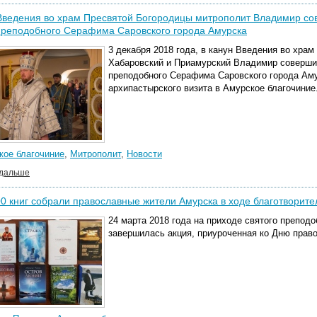
Введения во храм Пресвятой Богородицы митрополит Владимир со
преподобного Серафима Саровского города Амурска
3 декабря 2018 года, в канун Введения во хра
Хабаровский и Приамурский Владимир соверши
преподобного Серафима Саровского города Аму
архипастырского визита в Амурское благочиние
кое благочиние
,
Митрополит
,
Новости
 дальше
0 книг собрали православные жители Амурска в ходе благотворите
24 марта 2018 года на приходе святого препод
завершилась акция, приуроченная ко Дню право