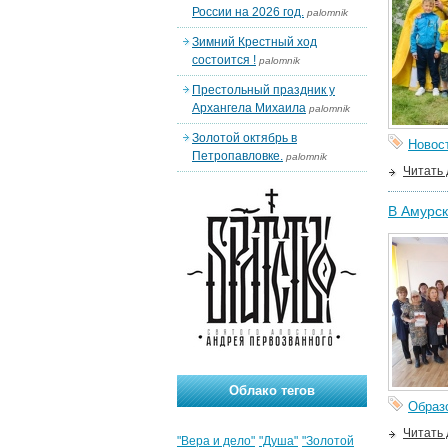
России на 2026 год.
palomnik
Зимний Крестный ход
состоится !
palomnik
Престольный праздник у
Архангела Михаила
palomnik
Золотой октябрь в
Новос
Петропавловке.
palomnik
Читать
В Амурс
Облако тегов
Образ
Читать
"Вера и дело"
"Душа"
"Золотой