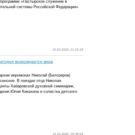
 программе «Пастырское служение в
ительной системы Российской Федерации».
20.02.2026, 21:25:18
сегодня возрождается вера
пархии иеромонах Николай (Белозеров)
сенское.
В поездке отца Николая
денты Хабаровской духовной семинарии,
архии Юлия Кикахина и солистка детского
12.10.2020, 20:39:03