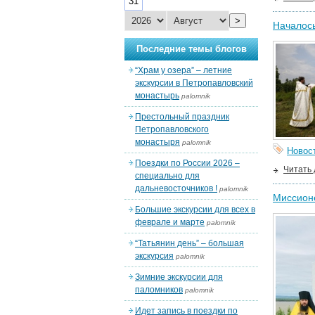
31
>
Началось
Последние темы блогов
“Храм у озера” – летние
экскурсии в Петропавловский
монастырь
palomnik
Престольный праздник
Петропавловского
монастыря
palomnik
Новос
Поездки по России 2026 –
Читать
специально для
дальневосточников !
palomnik
Миссионе
Большие экскурсии для всех в
феврале и марте
palomnik
“Татьянин день” – большая
экскурсия
palomnik
Зимние экскурсии для
паломников
palomnik
Идет запись в поездки по