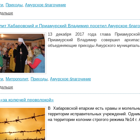
ти
,
Приходы
,
Амурское благочиние
 дальше
ит Хабаровский и Приамурский Владимир посетил Амурское благ
13 декабря 2017 года глава Приамурской
Приамурский Владимир совершил архипас
объединяющие приходы Амурского муниципальн
ти
,
Митрополит
,
Приходы
,
Амурское благочиние
 дальше
«за колючей проволокой»
В Хабаровской епархии есть храмы и молельны
территории исправительных учреждений. Одним
на территории колонии строгого режима №14 г. 