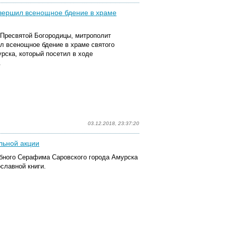
вершил всенощное бдение в храме
м Пресвятой Богородицы, митрополит
л всенощное бдение в храме святого
рска, который посетил в ходе
.
03.12.2018, 23:37:20
льной акции
обного Серафима Саровского города Амурска
славной книги.