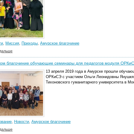
ти
,
Миссия
,
Приходы
,
Амурское благочиние
 дальше
ком благочиние обучающие семинары для педагогов модуля ОРКи
13 апреля 2019 года в Амурске прошли обучаю
ОРКиСЭ с участием Ольги Леонидовны Янушкяв
Тихоновского гуманитарного университета в Мо
ование
,
Новости
,
Амурское благочиние
 дальше