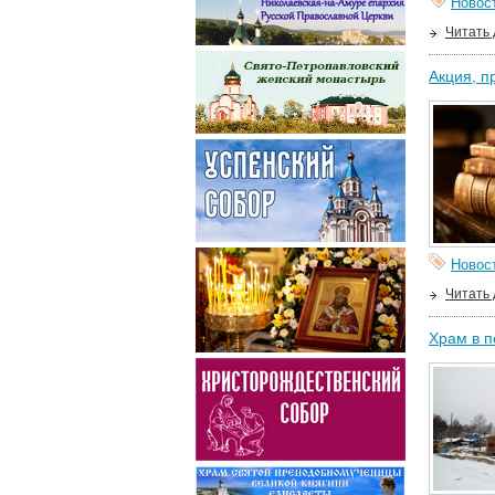
Новос
Читать
Акция, п
Новос
Читать
Храм в п