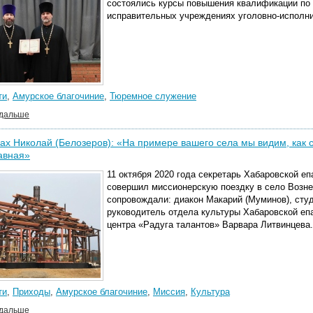
состоялись курсы повышения квалификации по
исправительных учреждениях уголовно-исполн
ти
,
Амурское благочиние
,
Тюремное служение
 дальше
х Николай (Белозеров): «На примере вашего села мы видим, как 
авная»
11 октября 2020 года секретарь Хабаровской е
совершил миссионерскую поездку в село Возне
сопровождали: диакон Макарий (Муминов), сту
руководитель отдела культуры Хабаровской еп
центра «Радуга талантов» Варвара Литвинцева.
ти
,
Приходы
,
Амурское благочиние
,
Миссия
,
Культура
 дальше