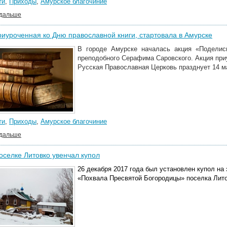
ти
,
Приходы
,
Амурское благочиние
 дальше
риуроченная ко Дню православной книги, стартовала в Амурске
В городе Амурске началась акция «Поделись
преподобного Серафима Саровского. Акция при
Русская Православная Церковь празднует 14 м
ти
,
Приходы
,
Амурское благочиние
 дальше
оселке Литовко увенчал купол
26 декабря 2017 года был установлен купол на
«Похвала Пресвятой Богородицы» поселка Лито