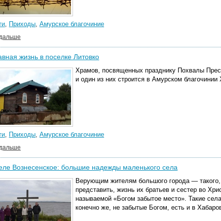
ти
,
Приходы
,
Амурское благочиние
 дальше
вная жизнь в поселке Литовко
Храмов, посвященных празднику Похвалы Пресв
и один из них строится в Амурском благочинии
ти
,
Приходы
,
Амурское благочиние
 дальше
еле Вознесенское: большие надежды маленького села
Верующим жителям большого города — такого, 
представить, жизнь их братьев и сестер во Хри
называемой «Богом забытое место». Такие села
конечно же, не забытые Богом, есть и в Хабаро