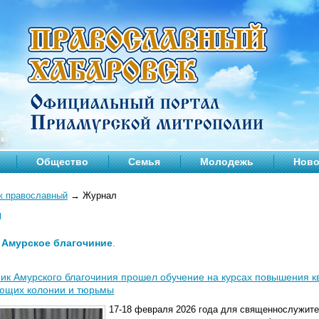
Общество
Семья
Молодежь
Ново
к православный
→
Журнал
л
—
Амурское благочиние
.
ик Амурского благочиния прошел обучение на курсах повышения 
ющих колонии и тюрьмы
17-18 февраля 2026 года для священнослужит