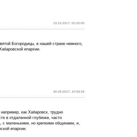
15.10.2017, 02:20:05
ятой Богородицы, в нашей стране немного,
 Хабаровской епархии.
30.09.2017, 10:54:04
например, как Хабаровск, трудно
сте в отдаленной глубинке, часто
, с маленькими, но крепкими общинами, и,
вской епархии.