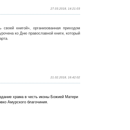
27.03.2018, 14:21:03
 своей книгой», организованная приходом
урочена ко Дню православной книги, который
арта.
21.02.2018, 16:42:02
 здание храма в честь иконы Божией Матери
вко Амурского благочиния.