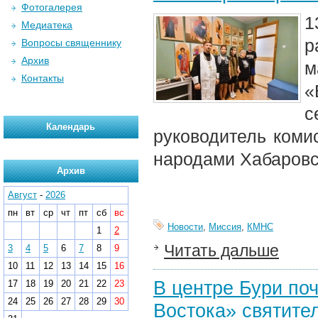
Фотогалерея
1
Медиатека
р
Вопросы священнику
Архив
м
Контакты
«
с
Календарь
руководитель коми
народами Хабаровс
Архив
Август
-
2026
пн
вт
ср
чт
пт
сб
вс
Новости
,
Миссия
,
КМНС
1
2
Читать дальше
3
4
5
6
7
8
9
10
11
12
13
14
15
16
В центре Бури по
17
18
19
20
21
22
23
24
25
26
27
28
29
30
Востока» святите