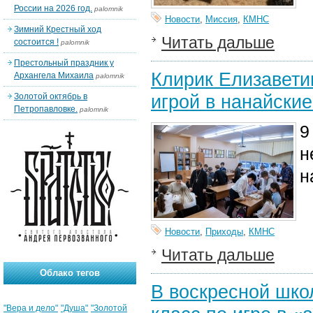
России на 2026 год.
palomnik
Новости
,
Миссия
,
КМНС
Зимний Крестный ход
Читать дальше
состоится !
palomnik
Престольный праздник у
Клирик Елизавети
Архангела Михаила
palomnik
игрой в нанайски
Золотой октябрь в
Петропавловке.
palomnik
9
н
н
Новости
,
Приходы
,
КМНС
Читать дальше
Облако тегов
В воскресной шко
"Вера и дело"
"Душа"
"Золотой