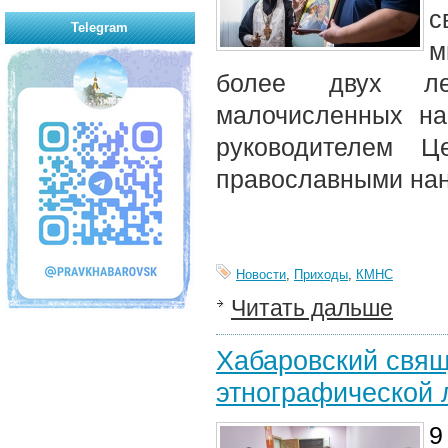
Telegram
м
более двух ле
малочисленных на
руководителем Ц
православными на
Новости
,
Приходы
,
КМНС
Читать дальше
Хабаровский свящ
этнографической 
9