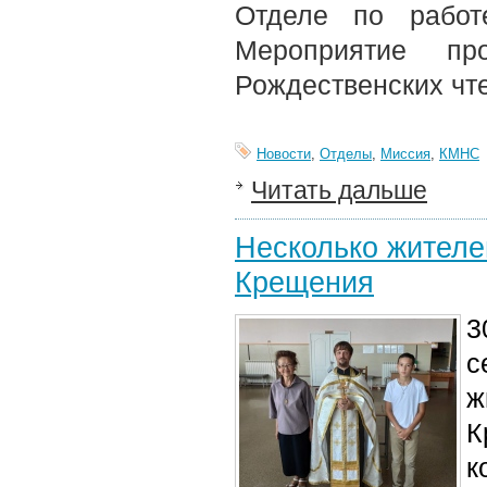
Отделе по работ
Мероприятие пр
Рождественских чт
Новости
,
Отделы
,
Миссия
,
КМНС
Читать дальше
Несколько жителе
Крещения
3
с
ж
К
к