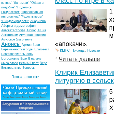
класс по игре в «
"Образ и
витязь"
"Ландыши"
подобие"
"Поделись
1
Рождеством"
"Православная
инициатива"
"Радость веры"
х
"Синдром радости"
Аборигены
Аборты и демография
п
Автокатастрофа
Аксиос
Акция
м
Алкоголизм
Амурская епархия
Амурское благочиние
«апокачи».
Анонсы
Армия
Бари
Беременность и роды
Благовест
КМНС
,
Приходы
,
Новости
Благотворительность
Читать дальше
Богословие
Брак
В начале
Вера
было слово
Великий пост
Викариатство
Вопросы
Клирик Елизавети
Показать все теги
литургию в сельс
5
р
Х