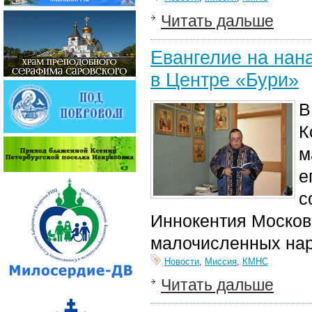
Читать дальше
Евангелие на нан
в Центре «Бури»
В
К
м
е
с
Иннокентия Москов
малочисленных нар
Новости
,
Миссия
,
КМНС
Читать дальше