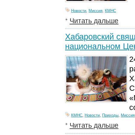
Новости
,
Миссия
,
КМНС
Читать дальше
Хабаровский свящ
национальном Це
2
р
Х
С
«
с
КМНС
,
Новости
,
Приходы
,
Миссия
Читать дальше