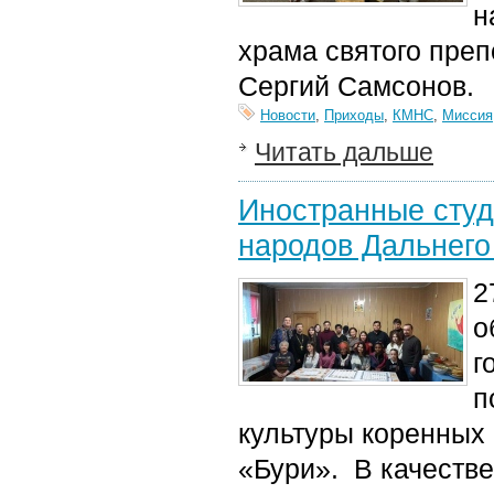
н
храма святого пре
Сергий Самсонов.
Новости
,
Приходы
,
КМНС
,
Миссия
Читать дальше
Иностранные студ
народов Дальнего
2
о
г
п
культуры коренных
«Бури». В качестве