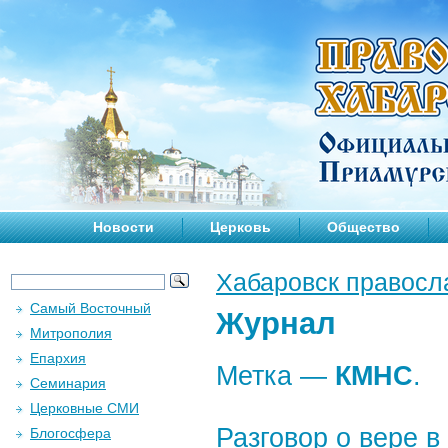
Новости
Церковь
Общество
Хабаровск правосл
Самый Восточный
Журнал
Митрополия
Епархия
Метка —
КМНС
.
Семинария
Церковные СМИ
Разговор о вере в
Блогосфера