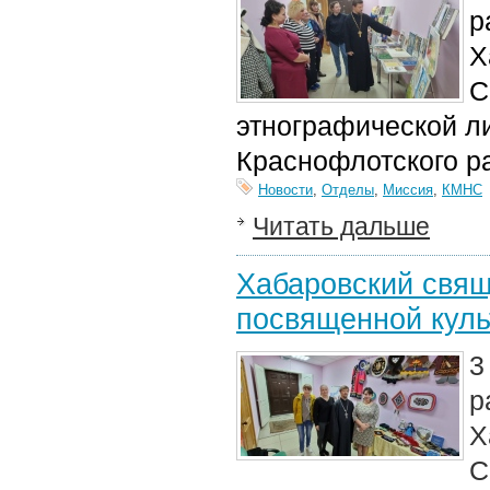
р
Х
С
этно
графической л
Краснофлотского р
Новости
,
Отделы
,
Миссия
,
КМНС
Читать дальше
Хабаровский свящ
посвященной куль
3
р
Х
С