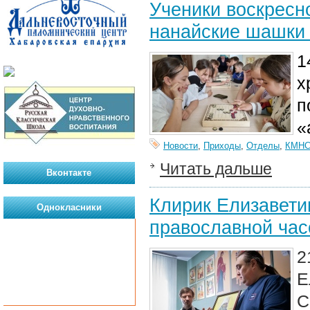
Ученики воскресн
нанайские шашки
1
х
п
«
Новости
,
Приходы
,
Отделы
,
КМН
Читать дальше
Вконтакте
Клирик Елизавети
Однокласники
православной ча
Е