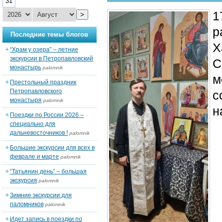
31
1
>
р
Последние темы блогов
Х
“Храм у озера” – летние
экскурсии в Петропавловский
С
монастырь
palomnik
м
Престольный праздник
Петропавловского
с
монастыря
palomnik
н
Поездки по России 2026 –
специально для
дальневосточников !
palomnik
Большие экскурсии для всех в
феврале и марте
palomnik
“Татьянин день” – большая
экскурсия
palomnik
Зимние экскурсии для
паломников
palomnik
Идет запись в поездки по