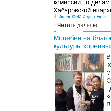
комиссии по делам
Хабаровской епарх
Миссия
,
КМНС
,
Отделы
,
Новости
Читать дальше
Молебен на благо
культуры коренны
В
м
С
ц
к
В