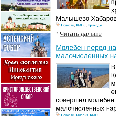
п
х
Малышево Хабаровс
Новости
,
КМНС
,
Приходы
Читать дальше
Молебен перед на
малочисленных н
В
К
м
е
совершил молебен 
малочисленных нар
Новости
,
Миссия
,
КМНС