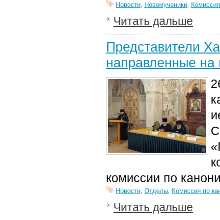
Новости
,
Новомученики
,
Комиссия
Читать дальше
Представители Ха
направленные на 
2
к
и
С
«
к
комиссии по канони
Новости
,
Отделы
,
Комиссия по ка
Читать дальше