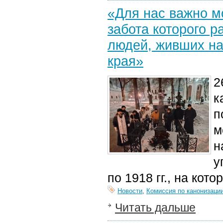
«Для нас важно м
забота которого 
людей, живших на
края»
2
к
п
м
н
у
п
о 1918 гг.
,
на кото
Новости
,
Комиссия по канонизаци
Читать дальше