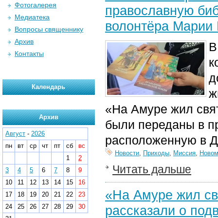
Фотогалерея
православную биб
Медиатека
волонтёра Марии 
Вопросы священнику
Архив
В
Контакты
к
д
Календарь
ж
«На Амуре жил свя
Архив
были переданы в п
Август
-
2026
расположенную в Д
пн
вт
ср
чт
пт
сб
вс
Новости
,
Приходы
,
Миссия
,
Новом
1
2
Читать дальше
3
4
5
6
7
8
9
10
11
12
13
14
15
16
«На Амуре жил св
17
18
19
20
21
22
23
24
25
26
27
28
29
30
рассказали о подв