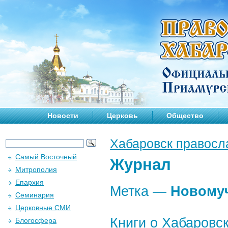
Новости
Церковь
Общество
Хабаровск правосл
Самый Восточный
Журнал
Митрополия
Епархия
Метка —
Новому
Семинария
Церковные СМИ
Книги о Хабаровс
Блогосфера