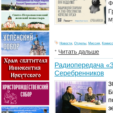
Ф
Г
м
Новости
,
Отделы
,
Миссия
,
Комисс
Читать дальше
Радиопередача «З
Серебренников
3
Б
п
з