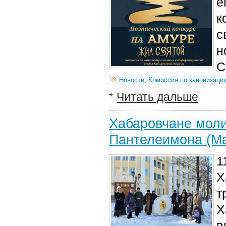
е
к
с
н
С
Новости
,
Комиссия по канонизаци
Читать дальше
Хабаровчане моли
Пантелеимона (Ма
1
Х
т
Х
в