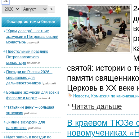
31
2
>
д
Последние темы блогов
в
“Храм у озера” – летние
р
экскурсии в Петропавловский
монастырь
palomnik
к
Престольный праздник
М
Петропавловского
монастыря
palomnik
святой: истории о 
Поездки по России 2026 –
памяти священников
специально для
дальневосточников !
palomnik
Церковь в XX веке 
Большие экскурсии для всех в
Новости
,
Комиссия по канонизаци
феврале и марте
palomnik
Читать дальше
“Татьянин день” – большая
экскурсия
palomnik
В краевом ТЮЗе с
Зимние экскурсии для
паломников
palomnik
новомучениках «Н
Идет запись в поездки по