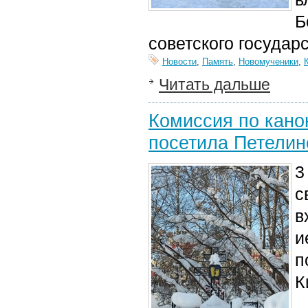
Б
советского государ
Новости
,
Память
,
Новомученики
,
Читать дальше
Комиссия по кано
посетила Петелин
3
с
в
и
п
К