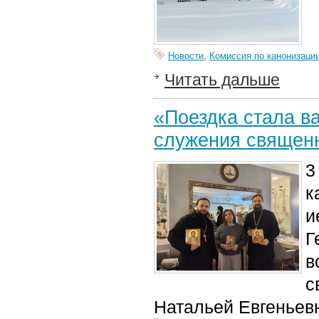
Новости
,
Комиссия по канонизаци
Читать дальше
«Поездка стала в
служения священ
3
к
и
Г
в
с
Натальей Евгеньев