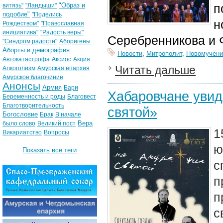
"Образ и
п
витязь"
"Ландыши"
подобие"
"Поделись
н
Рождеством"
"Православная
инициатива"
"Радость веры"
Серебренникова и 
"Синдром радости"
Аборигены
Аборты и демография
Новости
,
Митрополит
,
Новомучени
Автокатастрофа
Аксиос
Акция
Читать дальше
Алкоголизм
Амурская епархия
Амурское благочиние
Анонсы
Армия
Бари
Хабаровчане увид
Беременность и роды
Благовест
Благотворительность
святой»
Богословие
Брак
В начале
Вера
было слово
Великий пост
1
Викариатство
Вопросы
ю
Показать все теги
с
п
п
с