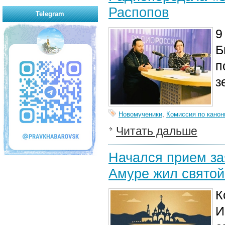
Распопов
Telegram
9
Б
п
з
Новомученики
,
Комиссия по канон
Читать дальше
Начался прием за
Амуре жил святой
К
И