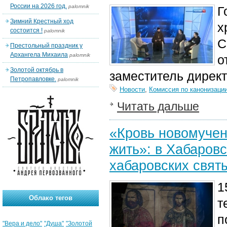
России на 2026 год.
palomnik
Г
Зимний Крестный ход
х
состоится !
palomnik
С
Престольный праздник у
Архангела Михаила
palomnik
о
Золотой октябрь в
заместитель дирек
Петропавловке.
palomnik
Новости
,
Комиссия по канонизаци
Читать дальше
«Кровь новомучен
жить»: в Хабаров
хабаровских свят
1
Облако тегов
т
п
"Вера и дело"
"Душа"
"Золотой