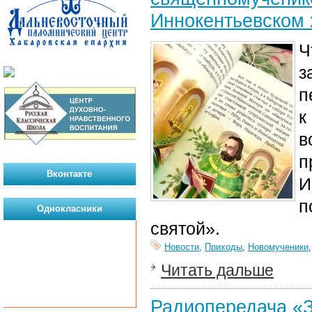
Иннокентьевском
Ч
з
п
к
в
п
Вконтакте
И
п
Однокласники
святой».
Новости
,
Приходы
,
Новомученики
Читать дальше
Радиопередача «