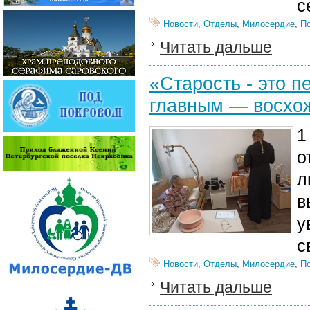
с
Новости
,
Отделы
,
Милосердие
,
П
Читать дальше
«Старость - это 
главным — восхож
1
о
л
в
у
с
Новости
,
Отделы
,
Милосердие
,
П
Читать дальше