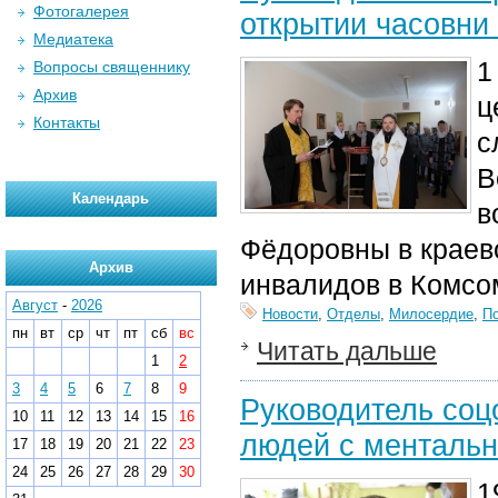
Фотогалерея
открытии часовни
Медиатека
1
Вопросы священнику
Архив
ц
Контакты
с
В
Календарь
в
Фёдоровны в краев
Архив
инвалидов в Комсо
Август
-
2026
Новости
,
Отделы
,
Милосердие
,
П
пн
вт
ср
чт
пт
сб
вс
Читать дальше
1
2
3
4
5
6
7
8
9
Руководитель соц
10
11
12
13
14
15
16
людей с менталь
17
18
19
20
21
22
23
24
25
26
27
28
29
30
1