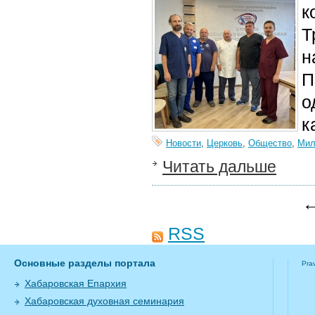
к
Т
н
П
о
к
Новости
,
Церковь
,
Общество
,
Мил
Читать дальше
←
RSS
Основные разделы портала
Pra
Хабаровская Епархия
Хабаровская духовная семинария