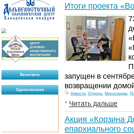
Итоги проекта «В
7
д
«
«
к
П
запущен в сентябр
Вконтакте
возвращении домой,
Однокласники
Новости
,
Отделы
,
Милосердие
,
П
Читать дальше
Акция «Корзина Д
епархиального со