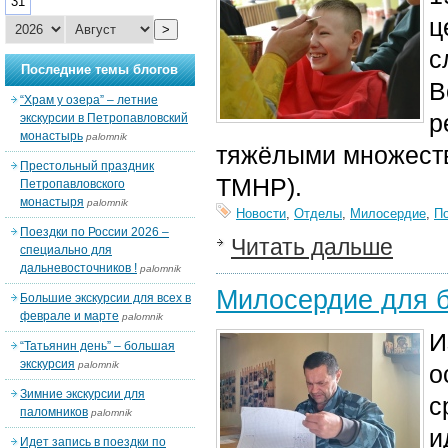
31
ц
>
с
Последние темы блогов
В
“Храм у озера” – летние
р
экскурсии в Петропавловский
монастырь
palomnik
тяжёлыми множеств
Престольный праздник
ТМНР).
Петропавловского
монастыря
palomnik
Новости
,
Отделы
,
Милосердие
,
П
Поездки по России 2026 –
Читать дальше
специально для
дальневосточников !
palomnik
Милосердие для 
Большие экскурсии для всех в
феврале и марте
palomnik
И
“Татьянин день” – большая
экскурсия
palomnik
о
Зимние экскурсии для
с
паломников
palomnik
и
Идет запись в поездки по