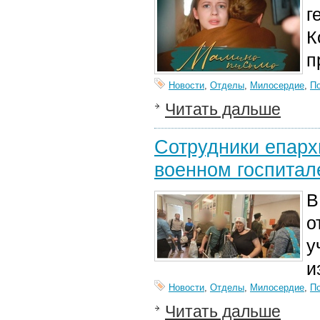
г
К
п
Новости
,
Отделы
,
Милосердие
,
П
Читать дальше
Сотрудники епарх
военном госпитал
В
о
у
и
Новости
,
Отделы
,
Милосердие
,
П
Читать дальше