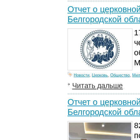
Отчет о церковно
Белгородской обл
1
ч
о
М
Новости
,
Церковь
,
Общество
,
Мил
Читать дальше
Отчет о церковно
Белгородской обла
8
п