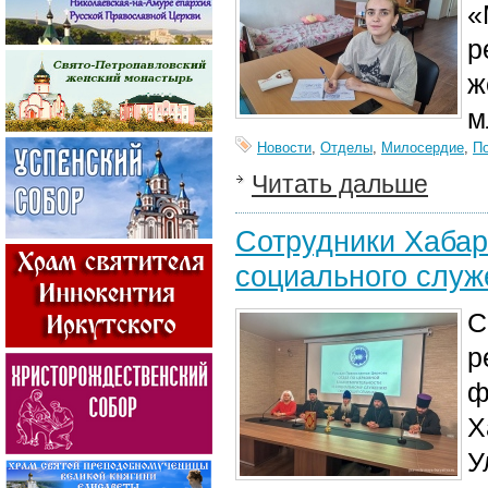
«
р
ж
м
Новости
,
Отделы
,
Милосердие
,
П
Читать дальше
Сотрудники Хабар
социального служ
С
р
ф
Х
У