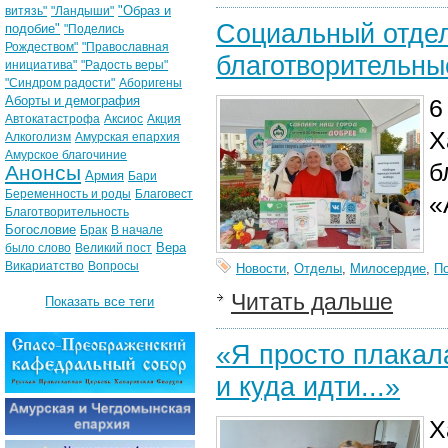
"Образ и
витязь"
"Ландыши"
Социальный отдел
подобие"
"Поделись
Рождеством"
"Православная
благотворительны
инициатива"
"Радость веры"
"Синдром радости"
Аборигены
Аборты и демография
6
Автокатастрофа
Аксиос
Акция
Х
Алкоголизм
Амурская епархия
Амурское благочиние
б
Анонсы
Армия
Бари
Беременность и роды
Благовест
«
Благотворительность
Богословие
Брак
В начале
Вера
было слово
Великий пост
Викариатство
Вопросы
Новости
,
Отделы
,
Милосердие
,
П
Читать дальше
Показать все теги
«Я просто плакала
и куда идти...»
Х