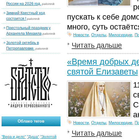
России на 2026 год.
palomnik
р
Зимний Крестный ход
пускать к себе дом
состоится !
palomnik
много, суть остаётс
Престольный праздник у
Архангела Михаила
palomnik
Новости
,
Отделы
,
Милосердие
,
П
Золотой октябрь в
Читать дальше
Петропавловке.
palomnik
«Время добрых де
святой Елизаветы
1
с
С
а
Облако тегов
Новости
,
Отделы
,
Милосердие
,
П
Читать дальше
"Вера и дело"
"Душа"
"Золотой