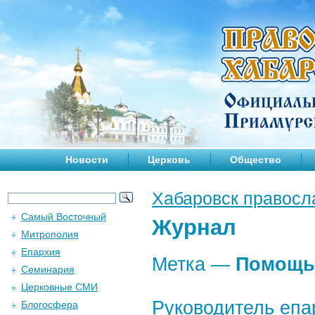
Новости
Церковь
Общество
Хабаровск правосл
Самый Восточный
Журнал
Митрополия
Епархия
Метка —
Помощь
Семинария
Церковные СМИ
Руководитель епа
Блогосфера