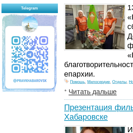
1
Telegram
«
с
Д
ф
«
благотворительнос
епархии.
Помощь
,
Милосердие
,
Отделы
,
Н
Читать дальше
Презентация фил
Хабаровске
И