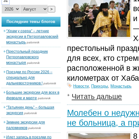
31
в
>
и
Последние темы блогов
—
“Храм у озера” – летние
Х
экскурсии в Петропавловский
монастырь
palomnik
престольный празд
Престольный праздник
для всех, кто стре
Петропавловского
монастыря
palomnik
расположенной в ж
Поездки по России 2026 –
километрах от Хаба
специально для
дальневосточников !
palomnik
Новости
,
Приходы
,
Монастырь
Большие экскурсии для всех в
Читать дальше
феврале и марте
palomnik
“Татьянин день” – большая
Молебен о недужн
экскурсия
palomnik
не больница, а п
Зимние экскурсии для
паломников
palomnik
8
Идет запись в поездки по