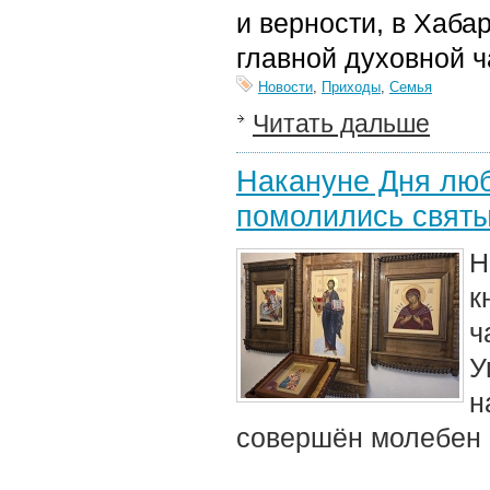
и верности, в Хаба
главной духовной ч
Новости
,
Приходы
,
Семья
Читать дальше
Накануне Дня люб
помолились святы
Н
к
ч
У
н
совершён молебен 