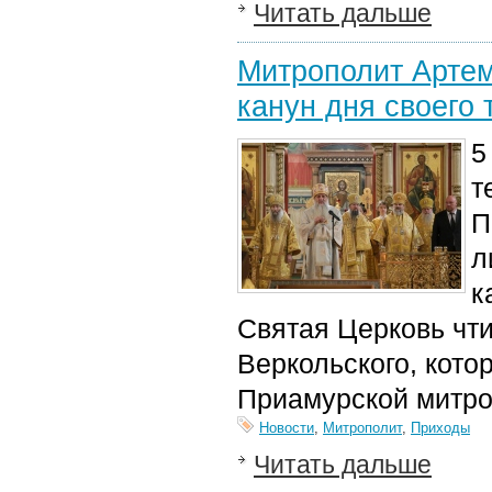
Читать дальше
Митрополит Арте
канун дня своего 
5
т
П
л
к
Святая Церковь чти
Веркольского, кот
Приамурской митро
Новости
,
Митрополит
,
Приходы
Читать дальше