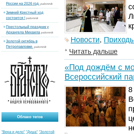
России на 2026 год.
palomnik
с
Зимний Крестный ход
Л
состоится !
palomnik
к
Престольный праздник у
Архангела Михаила
palomnik
Новости
,
Приход
Золотой октябрь в
Петропавловке.
palomnik
Читать дальше
«Под дождём с мо
Всероссийский па
8
В
п
ц
Облако тегов
н
"Вера и дело"
"Душа"
"Золотой