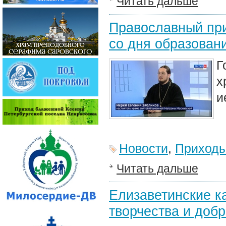
Читать дальше
Православный при
со дня образован
Г
х
и
Новости
,
Приход
Читать дальше
Елизаветинские к
творчества и доб