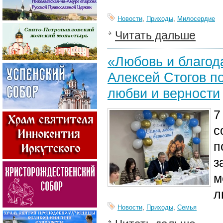
Новости
,
Приходы
,
Милосердие
Читать дальше
«Любовь и благод
Алексей Стогов п
любви и верности
7
с
п
з
м
л
Новости
,
Приходы
,
Семья