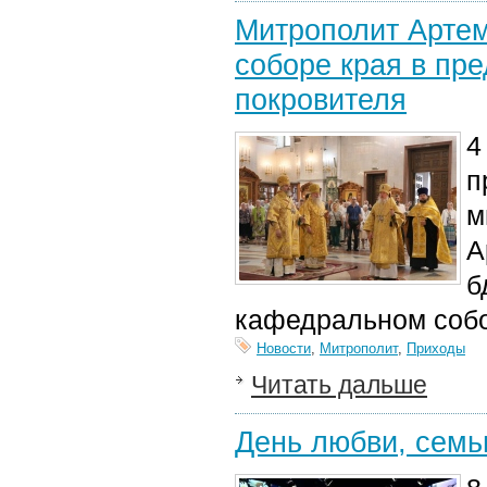
Митрополит Артем
соборе края в пр
покровителя
4
п
м
А
б
кафедральном собо
Новости
,
Митрополит
,
Приходы
Читать дальше
День любви, семьи