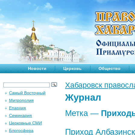
Новости
Церковь
Общество
Хабаровск правосл
Самый Восточный
Журнал
Митрополия
Епархия
Метка —
Приход
Семинария
Церковные СМИ
Приход Албазинск
Блогосфера