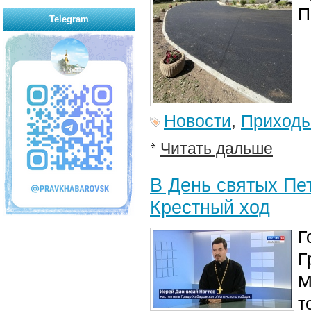
П
Telegram
Новости
,
Приход
Читать дальше
В День святых Пе
Крестный ход
Г
Г
М
т