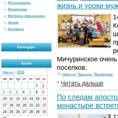
Фотогалерея
жизнь и уроки му
Медиатека
1
Вопросы священнику
Архив
К
Контакты
ш
п
Календарь
р
Мичуринское очень 
Архив
поселков.
Август
-
2026
Новости
,
Приходы
,
Патриотизм
пн
вт
ср
чт
пт
сб
вс
Читать дальше
1
2
3
4
5
6
7
8
9
По следам апосто
10
11
12
13
14
15
16
монастыре встрет
17
18
19
20
21
22
23
24
25
26
27
28
29
30
1