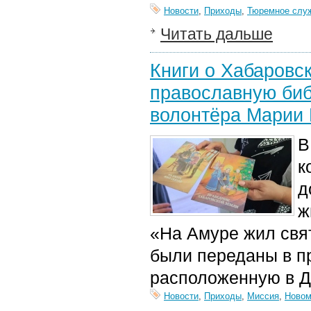
Новости
,
Приходы
,
Тюремное слу
Читать дальше
Книги о Хабаровс
православную биб
волонтёра Марии 
В
к
д
ж
«На Амуре жил свя
были переданы в п
расположенную в Д
Новости
,
Приходы
,
Миссия
,
Новом