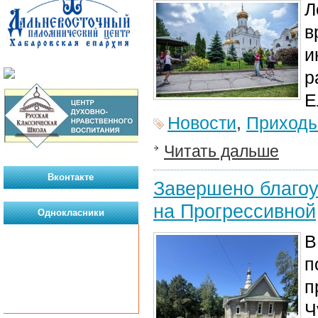
Л
в
и
р
Е
Новости
,
Приход
Читать дальше
Вконтакте
Завершено благоу
на Прогрессивной
Однокласники
В
п
п
Ч