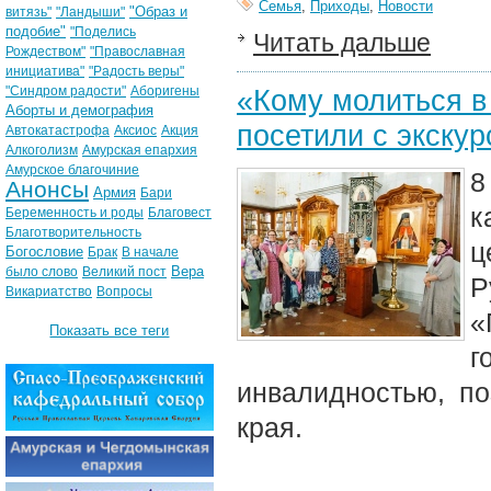
Семья
,
Приходы
,
Новости
"Образ и
витязь"
"Ландыши"
подобие"
"Поделись
Читать дальше
Рождеством"
"Православная
инициатива"
"Радость веры"
"Синдром радости"
Аборигены
«Кому молиться в
Аборты и демография
посетили с экскур
Автокатастрофа
Аксиос
Акция
Алкоголизм
Амурская епархия
Амурское благочиние
8
Анонсы
Армия
Бари
к
Беременность и роды
Благовест
Благотворительность
ц
Богословие
Брак
В начале
Вера
было слово
Великий пост
Р
Викариатство
Вопросы
«
Показать все теги
г
инвалидностью, по
края.