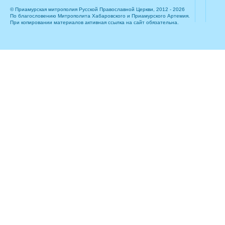
© Приамурская митрополия Русской Православной Церкви, 2012 - 2026
По благословению Митрополита Хабаровского и Приамурского Артемия.
При копировании материалов активная ссылка на сайт обязательна.