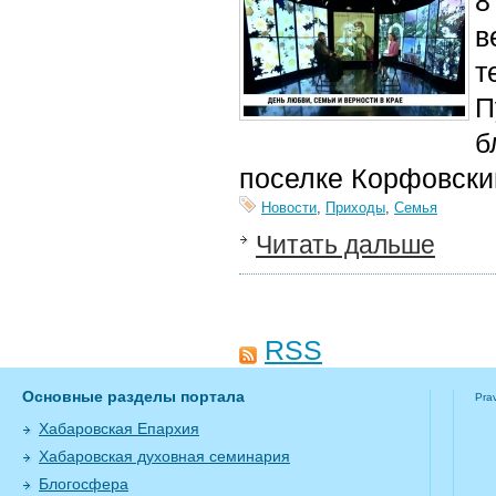
8
в
т
П
б
поселке Корфовски
Новости
,
Приходы
,
Семья
Читать дальше
RSS
Основные разделы портала
Pra
Хабаровская Епархия
Хабаровская духовная семинария
Блогосфера